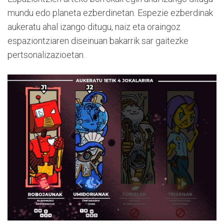
mundu edo planeta ezberdinetan. Espezie ezberdinak
aukeratu ahal izango ditugu, naiz eta oraingoz
espaziontziaren diseinuan bakarrik sar gaitezke
pertsonalizazioetan.