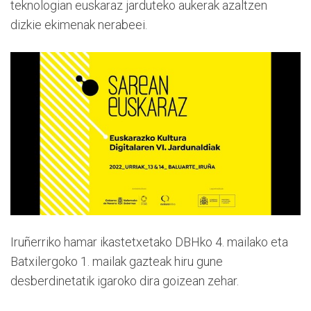
teknologian euskaraz jarduteko aukerak azaltzen
dizkie ekimenak nerabeei.
Iruñerriko hamar ikastetxetako DBHko 4. mailako eta
Batxilergoko 1. mailak gazteak hiru gune
desberdinetatik igaroko dira goizean zehar.