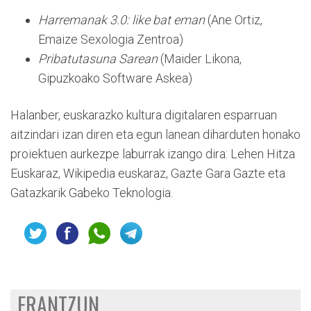
Harremanak 3.0: like bat eman
(Ane Ortiz,
Emaize Sexologia Zentroa)
Pribatutasuna Sarean
(Maider Likona,
Gipuzkoako Software Askea)
Halanber, euskarazko kultura digitalaren esparruan
aitzindari izan diren eta egun lanean diharduten honako
proiektuen aurkezpe laburrak izango dira: Lehen Hitza
Euskaraz, Wikipedia euskaraz, Gazte Gara Gazte eta
Gatazkarik Gabeko Teknologia.
ERANTZUN