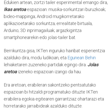
Edukien artean, zortzi tailer esperimental emango dira,
Ikas aretoa
espazioan: musika-sorkuntzari buruzkoak;
bideo-mappinga; Android mugikorretarako
aplikazioetarako sorkuntza; errealitate birtuala,
Arduino; 3D inprimagailuak; argazkigintza
smartphonearekin edo jolas-tailer bat.
Berrikuntza gisa, IKTen inguruko hainbat esperientzia
azalduko dira, modu ludikoan, eta
Egunean Behin
lehiaketaren zuzeneko partidak egingo dira.
Jolas
aretoa
izeneko espazioan izango da hau.
Era aretoan, erabileran sakontzeko pentsatutako
espazioan bi hitzaldi programatuko dituzte IKTen
erabilera egokia egitearen garrantziaz ohartarazi eta
horretarako jarraibideak azalduko dituzte.