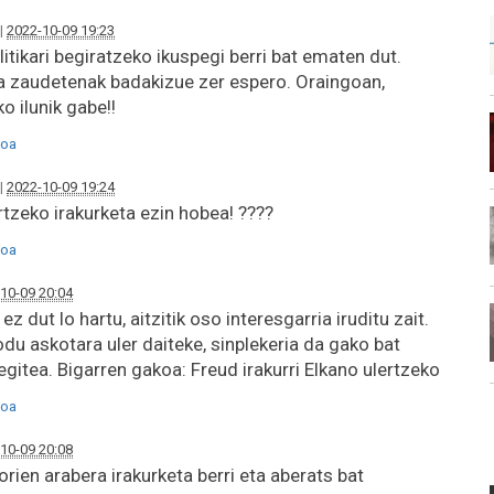
|
2022-10-09 19:23
itikari begiratzeko ikuspegi berri bat ematen dut.
ta zaudetenak badakizue zer espero. Oraingoan,
o ilunik gabe!!
oa
|
2022-10-09 19:24
rtzeko irakurketa ezin hobea! ????
oa
10-09 20:04
 ez dut lo hartu, aitzitik oso interesgarria iruditu zait.
du askotara uler daiteke, sinplekeria da gako bat
gitea. Bigarren gakoa: Freud irakurri Elkano ulertzeko
oa
10-09 20:08
rien arabera irakurketa berri eta aberats bat