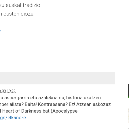
u euskal tradizio
ri eusten diozu.
»
-09 19:22
da aspergarria eta azalekoa da, historia ukatzen
-inperialista? Baita! Kontraesana? Ez! Atzean askozaz
al Heart of Darkness bat (Apocalypse
ogs/elkano-e…