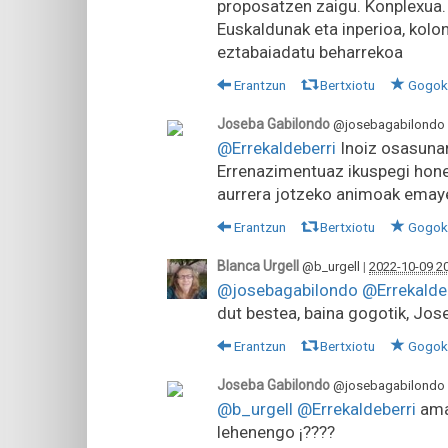
proposatzen zaigu. Konplexua. 
Euskaldunak eta inperioa, kolon
eztabaiadatu beharrekoa
Erantzun
Bertxiotu
Gogok
Joseba Gabilondo
@josebagabilondo
@Errekaldeberri
Inoiz osasunari
Errenazimentuaz ikuspegi honet
aurrera jotzeko animoak emaye
Erantzun
Bertxiotu
Gogok
Blanca Urgell
@b_urgell
|
2022-10-09 2
@josebagabilondo
@Errekalde
dut bestea, baina gogotik, Jose
Erantzun
Bertxiotu
Gogok
Joseba Gabilondo
@josebagabilondo
@b_urgell
@Errekaldeberri
ama
lehenengo ¡????