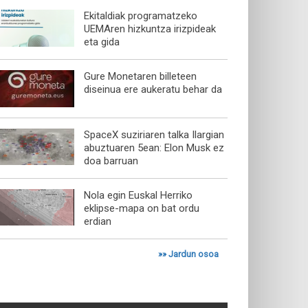
Ekitaldiak programatzeko
UEMAren hizkuntza irizpideak
eta gida
Gure Monetaren billeteen
diseinua ere aukeratu behar da
SpaceX suziriaren talka Ilargian
abuztuaren 5ean: Elon Musk ez
doa barruan
Nola egin Euskal Herriko
eklipse-mapa on bat ordu
erdian
»»
Jardun osoa