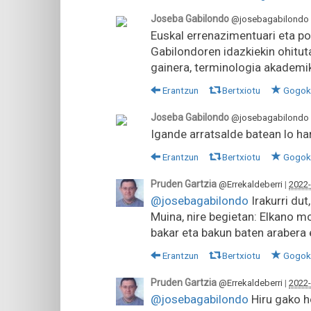
Joseba Gabilondo
@josebagabilondo
Euskal errenazimentuari eta pol
Gabilondoren idazkiekin ohitu
gainera, terminologia akademik
Erantzun
Bertxiotu
Gogok
Joseba Gabilondo
@josebagabilondo
Igande arratsalde batean lo ha
Erantzun
Bertxiotu
Gogok
Pruden Gartzia
@Errekaldeberri
|
2022-
@josebagabilondo
Irakurri dut,
Muina, nire begietan: Elkano mo
bakar eta bakun baten arabera e
Erantzun
Bertxiotu
Gogok
Pruden Gartzia
@Errekaldeberri
|
2022-
@josebagabilondo
Hiru gako ho