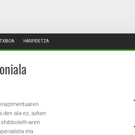
TXIBOA
HARPIDETZA
oniala
renazimentuaren
a den ala ez, azken
o shibboleth-aren
perialista eta