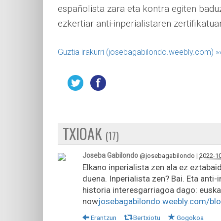
españolista zara eta kontra egiten baduz
ezkertiar anti-inperialistaren zertifikatua
Guztia irakurri (josebagabilondo.weebly.com)
»
TXIOAK
(17)
Joseba Gabilondo
@josebagabilondo
|
2022-10
Elkano inperialista zen ala ez eztabai
duena. Inperialista zen? Bai. Eta anti
historia interesgarriagoa dago: eusk
now
josebagabilondo.weebly.com/bl
Erantzun
Bertxiotu
Gogokoa