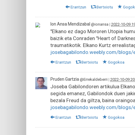
Erantzun
Bertxiotu
Gogok
Ion Ansa Mendizabal
@ionansa
|
2022-10-09 1
"Elkano ez dago Mororen Utopia humani
baizik eta Conraden "Heart of Darkness
traumatikotik. Elkano Kurtz errealist
josebagabilondo.weebly.com/blogs/
Erantzun
Bertxiotu
Gogokoa
Pruden Gartzia
@Errekaldeberri
|
2022-10-09 20
Joseba Gabilondoren artikulua Elkanor
segida emanez, Gabilondok duen jakindu
bezala Freud da giltza, baina oraingo
josebagabilondo.weebly.com/blogs/
Erantzun
Bertxiotu
Gogokoa