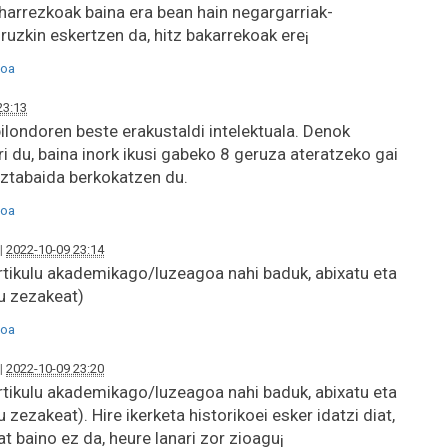
eharrezkoak baina era bean hain negargarriak-
ruzkin eskertzen da, hitz bakarrekoak ere¡
oa
23:13
ilondoren beste erakustaldi intelektuala. Denok
rri du, baina inork ikusi gabeko 8 geruza ateratzeko gai
 eztabaida berkokatzen du.
oa
|
2022-10-09 23:14
artikulu akademikago/luzeagoa nahi baduk, abixatu eta
du zezakeat)
oa
|
2022-10-09 23:20
artikulu akademikago/luzeagoa nahi baduk, abixatu eta
 zezakeat). Hire ikerketa historikoei esker idatzi diat,
at baino ez da, heure lanari zor zioagu¡