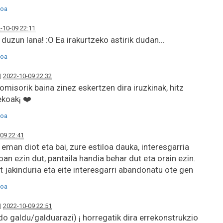
oa
-10-09 22:11
duzun lana! :O Ea irakurtzeko astirik dudan...
oa
|
2022-10-09 22:32
misorik baina zinez eskertzen dira iruzkinak, hitz
ekoak¡ ❤️
oa
09 22:41
eman diot eta bai, zure estiloa dauka, interesgarria
oan ezin dut, pantaila handia behar dut eta orain ezin.
at jakinduria eta eite interesgarri abandonatu ote gen
oa
|
2022-10-09 22:51
o galdu/galduarazi) ¡ horregatik dira errekonstrukzio