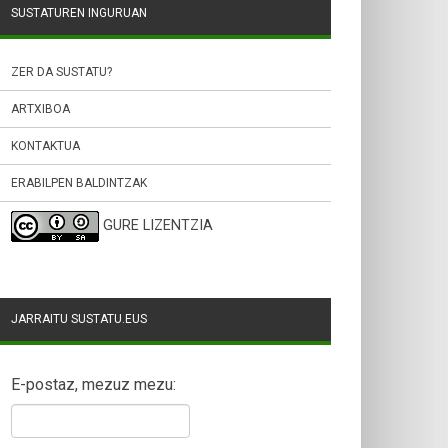
SUSTATUREN INGURUAN
ZER DA SUSTATU?
ARTXIBOA
KONTAKTUA
ERABILPEN BALDINTZAK
GURE LIZENTZIA
JARRAITU SUSTATU.EUS
E-postaz, mezuz mezu: