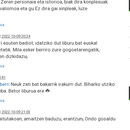
Zeren personaia eta istorioa, biak dira konplexuak.
ialismoa eta gu.Ez dira gai xinpleak, luze
oa
|
2022-10-09 20:24
 esuten badiot, idatziko dut liburu bat euskal
atik. Mila esker berriro zure gogoetarengatik,
n dizkidazu¡
oa
0:41
berri
Neuk zati bat bakarrik irakurri dut. Biharko utziko
ba. Betor liburua ere ☘️
oa
|
2022-10-09 21:03
itutakoan, amaitzen baduzu, erantzun¡ Ondo gosaldu