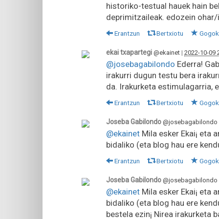
historiko-testual hauek hain b
deprimitzaileak. edozein ohar/i
Erantzun
Bertxiotu
Gogok
ekai txapartegi
@ekainet
|
2022-10-09 
@josebagabilondo
Ederra! Gab
irakurri dugun testu bera iraku
da. Irakurketa estimulagarria,
Erantzun
Bertxiotu
Gogok
Joseba Gabilondo
@josebagabilondo
@ekainet
Mila esker Ekai¡ eta 
bidaliko (eta blog hau ere ken
Erantzun
Bertxiotu
Gogok
Joseba Gabilondo
@josebagabilondo
@ekainet
Mila esker Ekai¡ eta 
bidaliko (eta blog hau ere kendu
bestela ezin¡ Nirea irakurketa b