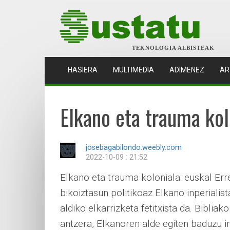
TEKNOLOGIA ALBISTEAK
(CURRENT)
HASIERA
MULTIMEDIA
ADIMENEZ
AR
Elkano eta trauma kol
josebagabilondo.weebly.com
2022-10-09 : 21:52
Elkano eta trauma koloniala: euskal Er
bikoiztasun politikoaz Elkano inperialist
aldiko elkarrizketa fetitxista da. Bibliak
antzera, Elkanoren alde egiten baduzu in