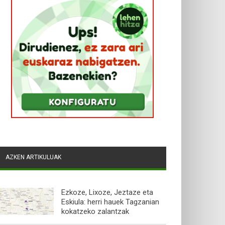
AZKEN ARTIKULUAK
Ezkoze, Lixoze, Jeztaze eta
Eskiula: herri hauek Tagzanian
kokatzeko zalantzak