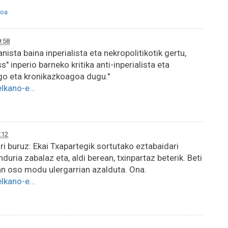
oa
9:58
sta baina inperialista eta nekropolitikotik gertu,
" inperio barneko kritika anti-inperialista eta
ago eta kronikazkoagoa dugu."
elkano-e…
:12
i buruz: Ekai Txapartegik sortutako eztabaidari
ria zabalaz eta, aldi berean, txinpartaz beterik. Beti
an oso modu ulergarrian azalduta. Ona.
elkano-e…