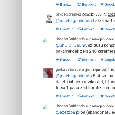
Erantzun
Bertxiotu
Gogok
Uгкο Rοdгigυez
@SnOiD_JaUnA
|
2022
@josebagabilondo
Latza hartu 
Erantzun
Bertxiotu
Gogok
Joseba Gabilondo
@josebagabilondo
@SnOiD_JaUnA
ez duzu konpro
bakarrekoak zein 240 karakter
Erantzun
Bertxiotu
Gogok
gorka setien bera
@ezetzpa
|
2022-10-
@josebagabilondo
Bistazo bat 
da eta biharko utziko dut, tlfon
Ideia 1 pasa zait burutik: zenb
Erantzun
Bertxiotu
Gogok
Joseba Gabilondo
@josebagabilondo
@ezetzpa
piloa (abandonatu ed