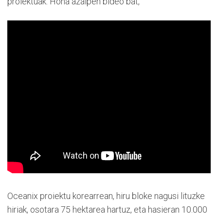
proiektuak. Hona azalpen bideo bat,
Oceanix proiektu korearrean, hiru bloke nagusi lituzke
hiriak, osotara 75 hektarea hartuz, eta hasieran 10.000