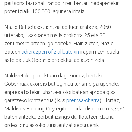
pertsona bizi ahal izango ziren bertan, hedapenekin
potentzialki 100.000 lagunera iritsiz.
Nazio Batuetako zientzia adituen arabera, 2050.
urterako, itsasoaren maila orokorra 25 eta 30
zentimetro artean igo daiteke. Hain zuzen, Nazio
Batuen
adierazpen ofizial batekin
iragarri zen duela
aste batzuk Oceanix proiektua abiatzen zela.
Naldivetako proiektuari dagokionez, bertako
Gobernuak akordio bat egin du turismo garapeneko
enpresa batekin, uharte-atoloi batean aproba gisa
garatzeko kontzeptua (ikus
prentsa-oharra
). Hortaz,
Maldives Floating City egiten bada, diseinuzko
resort
baten antzeko zerbait izango da, flotatzen duena
ordea, diru askoko turistentzat seguruenik.