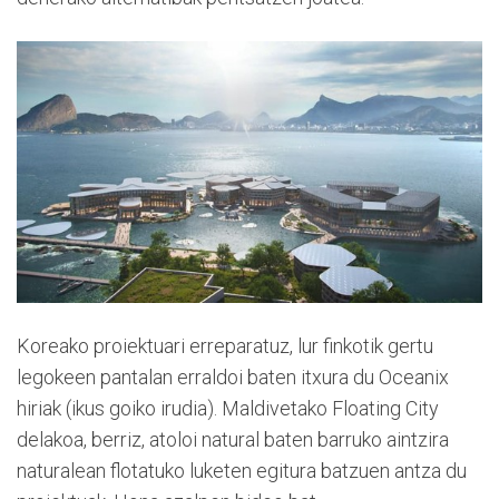
Koreako proiektuari erreparatuz, lur finkotik gertu
legokeen pantalan erraldoi baten itxura du Oceanix
hiriak (ikus goiko irudia). Maldivetako Floating City
delakoa, berriz, atoloi natural baten barruko aintzira
naturalean flotatuko luketen egitura batzuen antza du