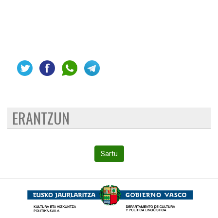
ERANTZUN
Sartu