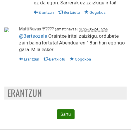
ez da egon. Sarrerak ez zaizkigu iritsi!
Erantzun
Bertxiotu
Gogokoa
Matti Navas ☔????
@mattinavas
|
2022-06-24 15:56
@Bertsozale
Oraintxe iritsi zaizkigu, ordubete
zain baina lortuta! Abenduaren 18an han egongo
gara. Mila esker.
Erantzun
Bertxiotu
Gogokoa
ERANTZUN
Sartu