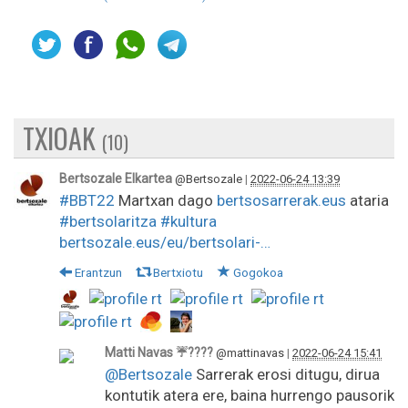
TXIOAK
(10)
Bertsozale Elkartea
@Bertsozale
|
2022-06-24 13:39
#BBT22
Martxan dago
bertsosarrerak.eus
ataria
#bertsolaritza
#kultura
bertsozale.eus/eu/bertsolari-…
Erantzun
Bertxiotu
Gogokoa
Matti Navas ☔????
@mattinavas
|
2022-06-24 15:41
@Bertsozale
Sarrerak erosi ditugu, dirua
kontutik atera ere, baina hurrengo pausorik