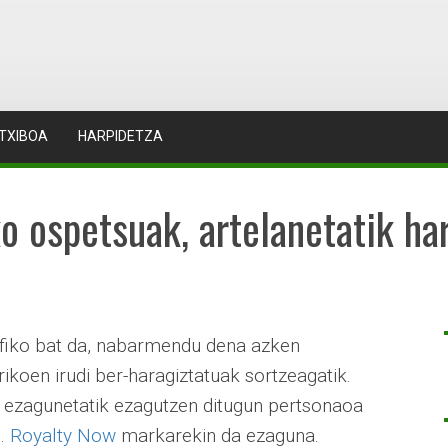
TXIBOA
HARPIDETZA
o ospetsuak, artelanetatik ha
afiko bat da, nabarmendu dena azken
rikoen irudi ber-haragiztatuak sortzeagatik.
n ezagunetatik ezagutzen ditugun pertsonaoa
u.
Royalty Now
markarekin da ezaguna.