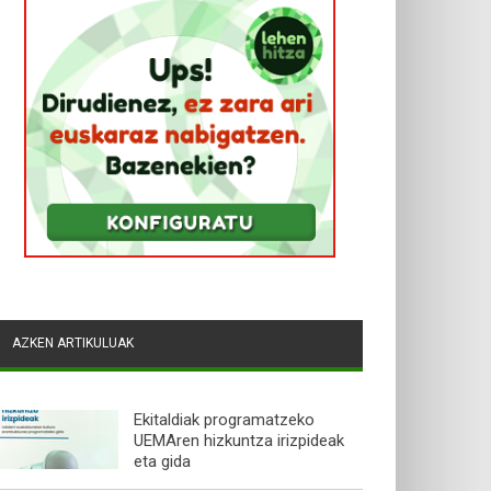
AZKEN ARTIKULUAK
Ekitaldiak programatzeko
UEMAren hizkuntza irizpideak
eta gida