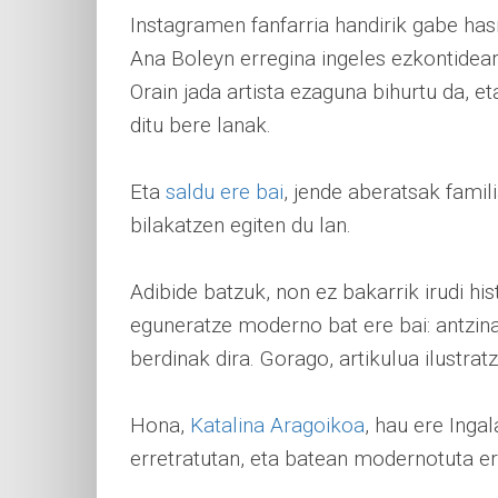
Instagramen fanfarria handirik gabe ha
Ana Boleyn erregina ingeles ezkontideare
Orain jada artista ezaguna bihurtu da,
ditu bere lanak.
Eta
saldu ere bai
, jende aberatsak famil
bilakatzen egiten du lan.
Adibide batzuk, non ez bakarrik irudi hi
eguneratze moderno bat ere bai: antzin
berdinak dira. Gorago, artikulua ilustra
Hona,
Katalina Aragoikoa
, hau ere Inga
erretratutan, eta batean modernotuta er