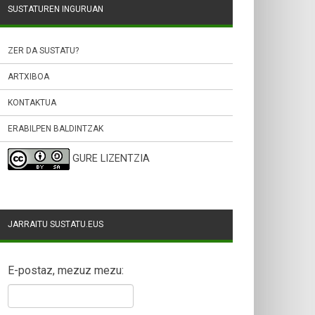
SUSTATUREN INGURUAN
ZER DA SUSTATU?
ARTXIBOA
KONTAKTUA
ERABILPEN BALDINTZAK
GURE LIZENTZIA
JARRAITU SUSTATU.EUS
E-postaz, mezuz mezu: