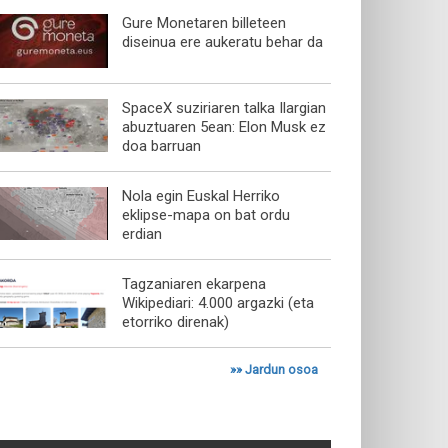
Gure Monetaren billeteen
diseinua ere aukeratu behar da
SpaceX suziriaren talka Ilargian
abuztuaren 5ean: Elon Musk ez
doa barruan
Nola egin Euskal Herriko
eklipse-mapa on bat ordu
erdian
Tagzaniaren ekarpena
Wikipediari: 4.000 argazki (eta
etorriko direnak)
»»
Jardun osoa