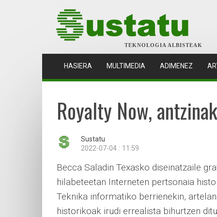
TEKNOLOGIA ALBISTEAK
(CURRENT)
HASIERA
MULTIMEDIA
ADIMENEZ
AR
Royalty Now, antzinak
Sustatu
2022-07-04 : 11:59
Becca Saladin Texasko diseinatzaile gr
hilabeteetan Interneten pertsonaia histo
Teknika informatiko berrienekin, artela
historikoak irudi errealista bihurtzen dit