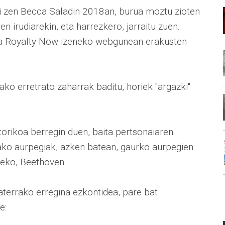
si zen Becca Saladin 2018an, burua moztu zioten
n irudiarekin, eta harrezkero, jarraitu zuen.
 eta Royalty Now izeneko webgunean erakusten
iako erretrato zaharrak baditu, horiek "argazki"
storikoa berregin duen, baita pertsonaiaren
ako aurpegiak, azken batean, gaurko aurpegien
tzeko, Beethoven.
laterrako erregina ezkontidea, pare bat
e: