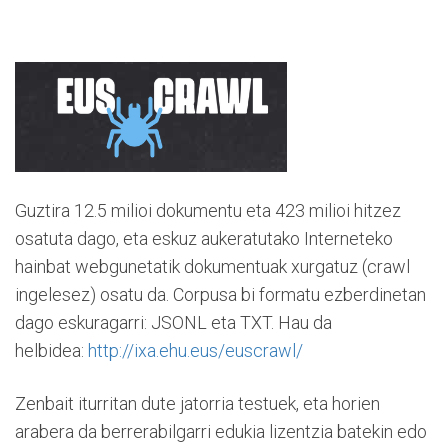
Guztira 12.5 milioi dokumentu eta 423 milioi hitzez
osatuta dago, eta eskuz aukeratutako Interneteko
hainbat webgunetatik dokumentuak xurgatuz (crawl
ingelesez) osatu da. Corpusa bi formatu ezberdinetan
dago eskuragarri: JSONL eta TXT. Hau da
helbidea:
http://ixa.ehu.eus/euscrawl/
Zenbait iturritan dute jatorria testuek, eta horien
arabera da berrerabilgarri edukia lizentzia batekin edo