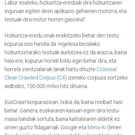
Labur esateko, hizkuntza-ereduak dira hizkuntzaren
inguruan egiten diren aplikazio gehienen motorra, eta
testuak dira motor horren gasolina".
Hizkuntza-eredu onak eraikitzeko behar den testu
kopurua oso handia da. Ingelesa bezalako
hizkuntzetarako testuak aurkitzea ez da arazoa; baina
hala ere, kopurun horiek bildu egin behar dira, eta
horrela zientzialariak lanak hartu dituzte
Colossal
Clean Crawled Corpus (C4)
izeneko corpusa sortzeko
aidbidez, 156.000 milioi hitz dituena.
EusCrawl konparazioan, txikia da, baina nonbait hasi
behar. Gainera, euskararen kasuan egon dira testu-
masa handiak sortuta, baina kalitatearen aldetik ez
omen guztiz fidagarriak: Google eta
Meta-AI
(lehen