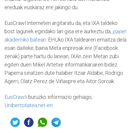
ereduak euskaraz ere jakingo du.
EusCrawl Interneten argitaratu da, eta IXA taldeko
bost lagunek egindako lan gisa ere aurkeztu da,
paper
akademiko batean.
EHUko IXA taldearen emaitza dela
esan daiteke, baina Meta enpresak ere (Facebook
zenak) parte hartu du lanean, IXAn zein Metan zubi
egiten duen Mikel Artetxe informatikariaren bidez.
Paperra sinatzen dute halaber Itziar Aldabe, Rodrigo
Agerri, Olatz Perez de Viñaspre eta Aitor Soroak.
EusCrawli
buruzko informazio gehiago,
Unibertsitatea.net-en
.