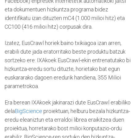
Facebook) enpresek Internetetik automatikoki jaitsi
eta dokumentuen hizkuntza programa bidez
identifikatu izan dituzten mC4 (1.000 milioi hitz) eta
CC100 (416 milioi hitz) corpusak dira.
Izatez, EusCrawl horiek baino txikiagoa izan arren,
erabili dute jada eratorritako beste produktu batzuk
sortzeko ere: IXAkoek EusCrawl-ekin entrenatutako bi
hizkuntza-eredu sortu dituzte, horietako bat egun
euskararako dagoen eredurik handiena, 355 Milioi
parametrokoa.
Era berean IXAkoek jakinarazi dute EusCrawl erabiliko
dela
BigScience
proiektuan, helburu bezala hizkuntza-
eredu eleaniztun eta erraldoi librea eraikitzea duen
proiektua, horretarako bost milioi konputazio-ordu
erabiliz. BigScience-ren sortuko den hizkuntza-