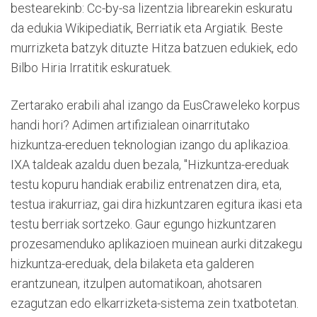
bestearekinb: Cc-by-sa lizentzia librearekin eskuratu
da edukia Wikipediatik, Berriatik eta Argiatik. Beste
murrizketa batzyk dituzte Hitza batzuen edukiek, edo
Bilbo Hiria Irratitik eskuratuek.
Zertarako erabili ahal izango da EusCraweleko korpus
handi hori? Adimen artifizialean oinarritutako
hizkuntza-ereduen teknologian izango du aplikazioa.
IXA taldeak azaldu duen bezala, "Hizkuntza-ereduak
testu kopuru handiak erabiliz entrenatzen dira, eta,
testua irakurriaz, gai dira hizkuntzaren egitura ikasi eta
testu berriak sortzeko. Gaur egungo hizkuntzaren
prozesamenduko aplikazioen muinean aurki ditzakegu
hizkuntza-ereduak, dela bilaketa eta galderen
erantzunean, itzulpen automatikoan, ahotsaren
ezagutzan edo elkarrizketa-sistema zein txatbotetan.