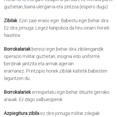
guztietan, baina ulergarria eta zintzoa (espero dugu):
Zibilak
: Ezin zaie eraso egin. Babestu egin behar dira.
Ez dira jomuga. Legez kanpokoa da hiru oinarri horiek
haustea.
Borrokalariak
bereizi egin behar dira zibilengandik
operazio militar guztietan, insignia edo uniforme
berdinak jantzita eta armak agerian
eramanez. Printzipio honek zibilak kaltetik babesten
laguntzen du.
Borrokalariek
errespetatu egin behar dituzte gerrako
arauak. Ez dago salbuespenik.
Azpiegitura zibila
ez dira jomuga militar zilegiak.