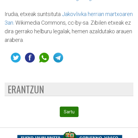
Irudia, etxeak suntsituta
Jakovlivka herrian martxoaren
3an
. Wikimedia Commons, cc-by-sa. Zibilen etxeak ez
dira gerrako helburu legalak, hemen azaldutako arauen
arabera.
ERANTZUN
Sartu