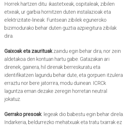
Horrek hartzen ditu: ikastetxeak, ospitaleak, zibilen
etxeak, ur garbia hornitzen duten instalazioak eta
elektrizitate-lineak. Funtsean zibilek eguneroko
bizimodurako behar duten guztia azpiegitura zibilak
dira.
Gaixoak eta zaurituak
zaindu egin behar dira, nor zein
aldetakoa den kontuan hartu gabe. Gatazakan ari
direnek, gainera, hil direnak berreskuratu eta
identifikatzen lagundu behar dute, eta gorpuen itzulera
erraztu nor bere jatorrira, modu duinean. ICRCk
laguntza eman dezake zeregin horretan neutral
jokatuz.
Gerrako presoak
: legeak dio babestu egin behar direla.
Indarkeria, beldurrezko mehatxuak eta tratu txarrak ez