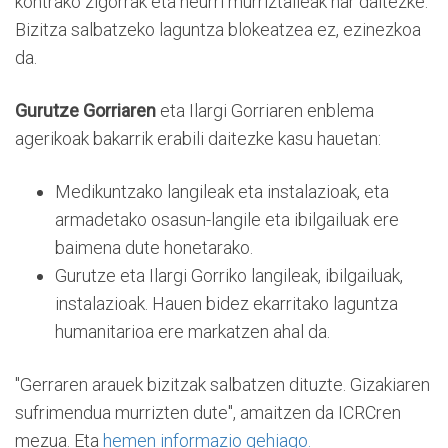
kontrako zigorrak eta neurri murriztaileak har daitezke.
Bizitza salbatzeko laguntza blokeatzea ez, ezinezkoa
da.
Gurutze Gorriaren
eta Ilargi Gorriaren enblema
agerikoak bakarrik erabili daitezke kasu hauetan:
Medikuntzako langileak eta instalazioak, eta
armadetako osasun-langile eta ibilgailuak ere
baimena dute honetarako.
Gurutze eta Ilargi Gorriko langileak, ibilgailuak,
instalazioak. Hauen bidez ekarritako laguntza
humanitarioa ere markatzen ahal da.
"Gerraren arauek bizitzak salbatzen dituzte. Gizakiaren
sufrimendua murrizten dute", amaitzen da ICRCren
mezua. Eta
hemen informazio gehiago.