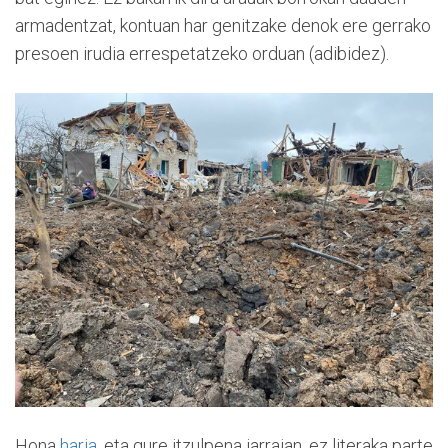
armadentzat, kontuan har genitzake denok ere gerrako
presoen irudia errespetatzeko orduan (adibidez).
Hona
haria
, eta gure itzulpena jarraian, ez literaka parte