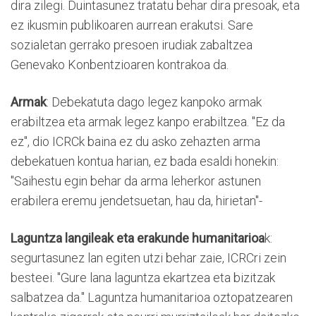
dira zilegi. Duintasunez tratatu behar dira presoak, eta
ez ikusmin publikoaren aurrean erakutsi. Sare
sozialetan gerrako presoen irudiak zabaltzea
Genevako Konbentzioaren kontrakoa da.
Armak
: Debekatuta dago legez kanpoko armak
erabiltzea eta armak legez kanpo erabiltzea. "Ez da
ez", dio ICRCk baina ez du asko zehazten arma
debekatuen kontua harian, ez bada esaldi honekin:
"Saihestu egin behar da arma leherkor astunen
erabilera eremu jendetsuetan, hau da, hirietan"-
Laguntza langileak eta erakunde humanitarioa
k:
segurtasunez lan egiten utzi behar zaie, ICRCri zein
besteei. "Gure lana laguntza ekartzea eta bizitzak
salbatzea da." Laguntza humanitarioa oztopatzearen