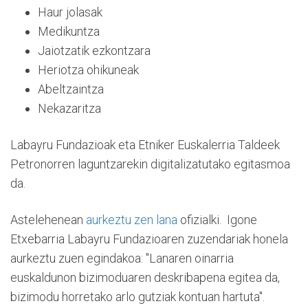
Haur jolasak
Medikuntza
Jaiotzatik ezkontzara
Heriotza ohikuneak
Abeltzaintza
Nekazaritza
Labayru Fundazioak eta Etniker Euskalerria Taldeek
Petronorren laguntzarekin digitalizatutako egitasmoa
da.
Astelehenean
aurkeztu zen lana
ofizialki. Igone
Etxebarria Labayru Fundazioaren zuzendariak honela
aurkeztu zuen egindakoa: "Lanaren oinarria
euskaldunon bizimoduaren deskribapena egitea da,
bizimodu horretako arlo gutziak kontuan hartuta".