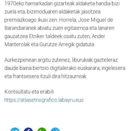
1970eko hamarkadan gizarteak aldaketa handia bizi
zuela eta, bizimoduaren aldaketak jasotzea
premiazkoago ikusi zen. Horrela, Jose Miguel de
Barandiaranek abiatu zuen egitasmoa eta lanaren
gauzatzea Etniker taldeek osatu zuten, Ander
Manterolak eta Gurutze Arregik gidatuta
Aurkezpenean argitu zutenez, liburukiak gazteleraz
daude baina bertsio digitalerako euskarara, ingelesera
eta frantsesera itzuli dira hitzaurreak.
Kontsultatu eta erabili
https://atlasetnografico.labayru.eus