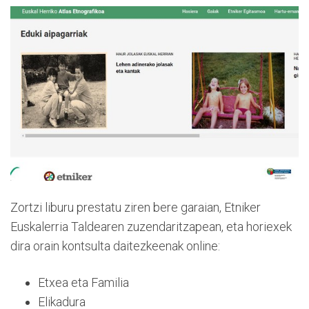
Zortzi liburu prestatu ziren bere garaian, Etniker
Euskalerria Taldearen zuzendaritzapean, eta horiexek
dira orain kontsulta daitezkeenak online:
Etxea eta Familia
Elikadura