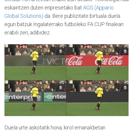
eskaintzen duten enpresetako bat
AGS (Appario
Global Solutions)
da. Bere publizitate birtuala duela
egun batzuk Ingalaterrako futboleko FA CUP finalean
erabili zen, adibidez.
Duela urte askotatik hona, kirol emanaldietan