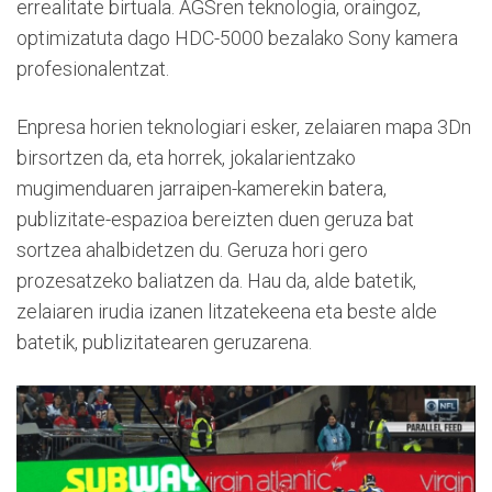
errealitate birtuala. AGSren teknologia, oraingoz,
optimizatuta dago HDC-5000 bezalako Sony kamera
profesionalentzat.
Enpresa horien teknologiari esker, zelaiaren mapa 3Dn
birsortzen da, eta horrek, jokalarientzako
mugimenduaren jarraipen-kamerekin batera,
publizitate-espazioa bereizten duen geruza bat
sortzea ahalbidetzen du. Geruza hori gero
prozesatzeko baliatzen da. Hau da, alde batetik,
zelaiaren irudia izanen litzatekeena eta beste alde
batetik, publizitatearen geruzarena.