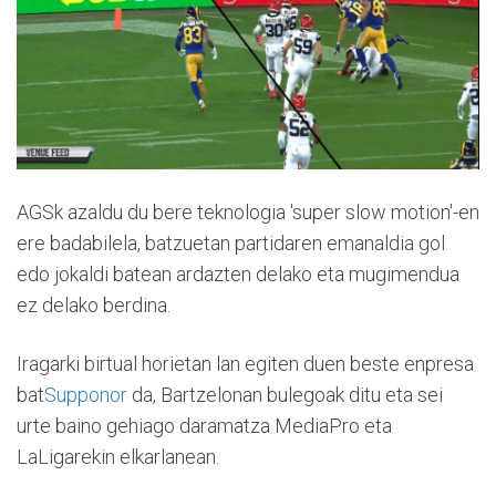
AGSk azaldu du bere teknologia 'super slow motion'-en
ere badabilela, batzuetan partidaren emanaldia gol
edo jokaldi batean ardazten delako eta mugimendua
ez delako berdina.
Iragarki birtual horietan lan egiten duen beste enpresa
bat
Supponor
da, Bartzelonan bulegoak ditu eta sei
urte baino gehiago daramatza MediaPro eta
LaLigarekin elkarlanean.