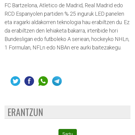
FC Bartzelona, Atletico de Madrid, Real Madrid edo
RCD Espanyolen partiden % 25 inguruk LED panelen
eta iragarki aldakorren teknologia hau erabiltzen du. Ez
da erabiltzen den lehiaketa bakarra, irtenbide hori
Bundesligan edo futboleko A seriean, hockeyko NHLn,
1 Formulan, NFLn edo NBAn ere aurki baitezakegu.
ERANTZUN
Sartu