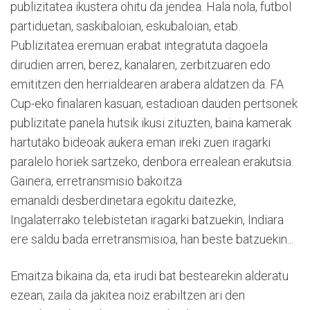
publizitatea ikustera ohitu da jendea. Hala nola, futbol
partiduetan, saskibaloian, eskubaloian, etab.
Publizitatea eremuan erabat integratuta dagoela
dirudien arren, berez, kanalaren, zerbitzuaren edo
emititzen den herrialdearen arabera aldatzen da. FA
Cup-eko finalaren kasuan, estadioan dauden pertsonek
publizitate panela hutsik ikusi zituzten, baina kamerak
hartutako bideoak aukera eman ireki zuen iragarki
paralelo horiek sartzeko, denbora errealean erakutsia.
Gainera, erretransmisio bakoitza
emanaldi desberdinetara egokitu daitezke,
Ingalaterrako telebistetan iragarki batzuekin, Indiara
ere saldu bada erretransmisioa, han beste batzuekin...
Emaitza bikaina da, eta irudi bat bestearekin alderatu
ezean, zaila da jakitea noiz erabiltzen ari den