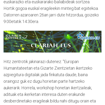
euskarazko eta euskararako baliabideak sortzea.
Hortik gogoa euskal eragileekin minteg bat egiitekoa.
Datorren azaroaren 26an jarri dute hitzordua, goizeko
9:00etatik 14:30era.
Hitz zentrotik jakinarazi dutenez: "Europan
Humanitateetan eta Gizarte Zientzietan ikertzeko
azpiegitura digitalak jada finkatuta daude, baina
oraingoz guk ez dugu horietan parte hartzeko
aukerarik. Horrela, workshop honetan ikertzaileak,
adituak eta ikerketan interesa duten erakunde
desberdinetako eragileak bildu nahi ditugu orain eta