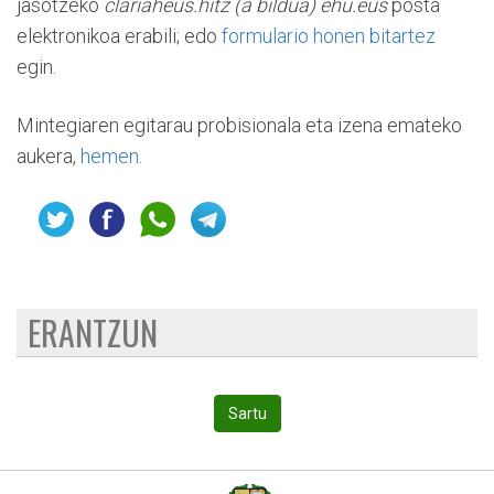
jasotzeko
clariaheus.hitz (a bildua) ehu.eus
posta
elektronikoa erabili; edo
formulario honen bitartez
egin.
Mintegiaren egitarau probisionala eta izena emateko
aukera,
hemen
.
ERANTZUN
Sartu