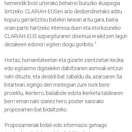
hemendik bost urterako beharrei buruzko ikuspegia
lortzeko. CLARIAH-EUSen arlo desberdinetako aditu
kopuru garrantzitsu batekin lanean aritu gara, baina
orain parte hartzeko interesa duen eta etorkizuneko
CLARIAH-EUS azpiegituraren diseinua eraikitzen lagun
dezakeen edonori egiten diogu gonbita. "
Hortaz, humanitateetan eta gizarte zientzietan kezka
edo egitasmo digitalekin dabiltzanen asmoak entzun
nahi dituzte, eta deialdi bat zabaldu da, azaroaren 5a
bitartean, egingo den mintegian zure nork bere
proiektu, ikerlerro, baliabide edota ikerketa-taldearen
berri eman nahi izanez hero, poster saiorako
proposamen bat bidaltzeko.
Proposamenak bidali edo informazio gehiago