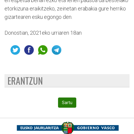
errespetua beharrezko eta lehen pausoa da bestelako
etorkizuna eraikitzeko, zeinetan erabakia gure herriko
gizartearen esku egongo den.
Donostian, 2021eko urriaren 18an
ERANTZUN
Sartu