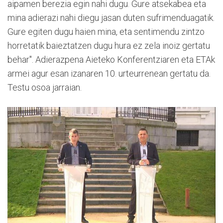
aipamen berezia egin nahi dugu. Gure atsekabea eta
mina adierazi nahi diegu jasan duten sufrimenduagatik.
Gure egiten dugu haien mina, eta sentimendu zintzo
horretatik baieztatzen dugu hura ez zela inoiz gertatu
behar". Adierazpena Aieteko Konferentziaren eta ETAk
armei agur esan izanaren 10. urteurrenean gertatu da.
Testu osoa jarraian.