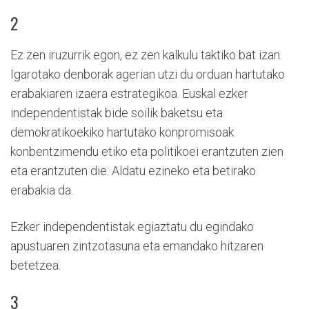
2
Ez zen iruzurrik egon, ez zen kalkulu taktiko bat izan.
Igarotako denborak agerian utzi du orduan hartutako
erabakiaren izaera estrategikoa. Euskal ezker
independentistak bide soilik baketsu eta
demokratikoekiko hartutako konpromisoak
konbentzimendu etiko eta politikoei erantzuten zien
eta erantzuten die. Aldatu ezineko eta betirako
erabakia da.
Ezker independentistak egiaztatu du egindako
apustuaren zintzotasuna eta emandako hitzaren
betetzea.
3