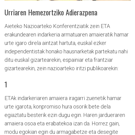
Urriaren Hemezortziko Adierazpena
Aieteko Nazioarteko Konferentziatik zein ETA
erakundearen indarkeria armatuaren amaieratik hamar
urte igaro direla aintzat hartuta, euskal ezker
independentistak honako hausnarketak partekatu nahi
ditu euskal gizartearekin, espainiar eta frantziar
gizartearekin, zein nazioarteko iritzi publikoarekin:
1
ETAk indarkeriaren amaiera iragarri zuenetik hamar
urte igarota, konpromiso hura osorik bete dela
egiaztatu besterik ezin dugu egin. Haren jardueraren
amaiera osoa eta erabatekoa izan da. Horrez gain,
modu egokian egin du armagabetze eta desegite