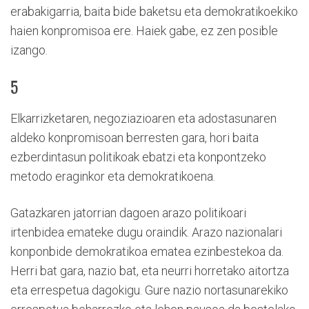
erabakigarria, baita bide baketsu eta demokratikoekiko
haien konpromisoa ere. Haiek gabe, ez zen posible
izango.
5
Elkarrizketaren, negoziazioaren eta adostasunaren
aldeko konpromisoan berresten gara, hori baita
ezberdintasun politikoak ebatzi eta konpontzeko
metodo eraginkor eta demokratikoena.
Gatazkaren jatorrian dagoen arazo politikoari
irtenbidea emateke dugu oraindik. Arazo nazionalari
konponbide demokratikoa ematea ezinbestekoa da.
Herri bat gara, nazio bat, eta neurri horretako aitortza
eta errespetua dagokigu. Gure nazio nortasunarekiko