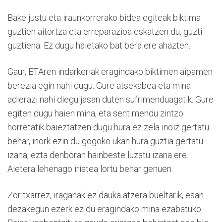
Bake justu eta iraunkorrerako bidea egiteak biktima
guztien aitortza eta erreparazioa eskatzen du, guzti-
guztiena. Ez dugu haietako bat bera ere ahazten.
Gaur, ETAren indarkeriak eragindako biktimen aipamen
berezia egin nahi dugu. Gure atsekabea eta mina
adierazi nahi diegu jasan duten sufrimenduagatik. Gure
egiten dugu haien mina, eta sentimendu zintzo
horretatik baieztatzen dugu hura ez zela inoiz gertatu
behar, inork ezin du gogoko ukan hura guztia gertatu
izana, ezta denboran hainbeste luzatu izana ere.
Aietera lehenago iristea lortu behar genuen.
Zoritxarrez, iraganak ez dauka atzera bueltarik, esan
dezakegun ezerk ez du eragindako mina ezabatuko.