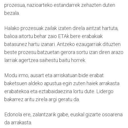
prozesua, nazioarteko estandarrek zehazten duten
bezala.
Halako prozesuak zailak izaten direla aintzat hartuta,
balioa aitortu behar zaio ETAk bere erabakiak
batasunez hartu izanari. Antzeko ezaugarriak dituzten
beste prozesu batzuetan gerora sortu izan diren arazo
larriak agertzea saihestu baitu horrek.
Modu irmo, ausart eta arriskatuan bide erabat
baketsuen aldeko apustua egin zuten haiek arrakasta
erabatekoa eta eztabaidaezina lortu dute. Lidergo
bakarrez aritu zirela argi geratu da.
Edonola ere, zalantzarik gabe, euskal gizarte osoarena
da arrakasta.