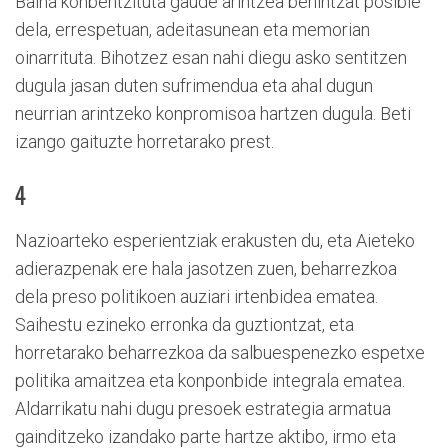
Baina konbentzituta gaude arintzea behintzat posible
dela, errespetuan, adeitasunean eta memorian
oinarrituta. Bihotzez esan nahi diegu asko sentitzen
dugula jasan duten sufrimendua eta ahal dugun
neurrian arintzeko konpromisoa hartzen dugula. Beti
izango gaituzte horretarako prest.
4
Nazioarteko esperientziak erakusten du, eta Aieteko
adierazpenak ere hala jasotzen zuen, beharrezkoa
dela preso politikoen auziari irtenbidea ematea.
Saihestu ezineko erronka da guztiontzat, eta
horretarako beharrezkoa da salbuespenezko espetxe
politika amaitzea eta konponbide integrala ematea.
Aldarrikatu nahi dugu presoek estrategia armatua
gainditzeko izandako parte hartze aktibo, irmo eta