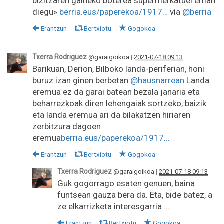
bizitzaren gaineko boterea supermerkatuei eman
diegu»
berria.eus/paperekoa/1917…
vía
@berria
Erantzun
Bertxiotu
Gogokoa
Txerra Rodriguez
@garaigoikoa
|
2021-07-18 09:13
Barikuan, Derion, Bilboko landa-periferian, honi
buruz izan ginen berbetan
@hausnarrean
Landa
eremua ez da garai batean bezala janaria eta
beharrezkoak diren lehengaiak sortzeko, baizik
eta landa eremua ari da bilakatzen hiriaren
zerbitzura dagoen
eremua
berria.eus/paperekoa/1917…
Erantzun
Bertxiotu
Gogokoa
Txerra Rodriguez
@garaigoikoa
|
2021-07-18 09:13
Guk gogorrago esaten genuen, baina
funtsean gauza bera da. Eta, bide batez, a
ze elkarrizketa interesgarria ...
Erantzun
Bertxiotu
Gogokoa