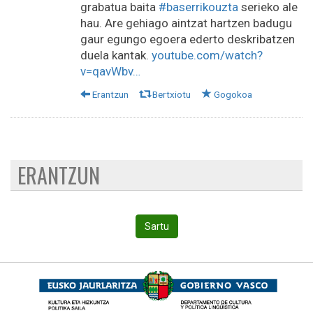
grabatua baita
#baserrikouzta
serieko ale
hau. Are gehiago aintzat hartzen badugu
gaur egungo egoera ederto deskribatzen
duela kantak.
youtube.com/watch?
v=qavWbv…
Erantzun
Bertxiotu
Gogokoa
ERANTZUN
Sartu