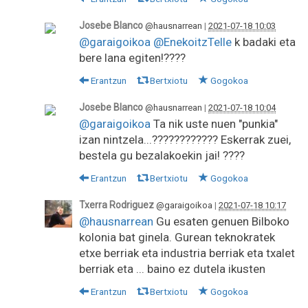
Josebe Blanco
@hausnarrean
|
2021-07-18 10:03
@garaigoikoa
@EnekoitzTelle
k badaki eta
bere lana egiten!????
Erantzun
Bertxiotu
Gogokoa
Josebe Blanco
@hausnarrean
|
2021-07-18 10:04
@garaigoikoa
Ta nik uste nuen "punkia"
izan nintzela...???????????? Eskerrak zuei,
bestela gu bezalakoekin jai! ????
Erantzun
Bertxiotu
Gogokoa
Txerra Rodriguez
@garaigoikoa
|
2021-07-18 10:17
@hausnarrean
Gu esaten genuen Bilboko
kolonia bat ginela. Gurean teknokratek
etxe berriak eta industria berriak eta txalet
berriak eta ... baino ez dutela ikusten
Erantzun
Bertxiotu
Gogokoa