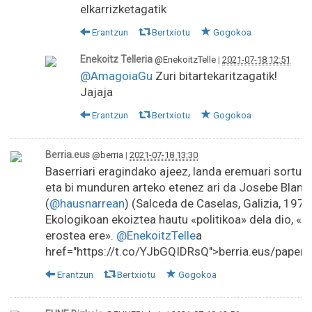
elkarrizketagatik
Erantzun
Bertxiotu
Gogokoa
Enekoitz Telleria
@EnekoitzTelle
|
2021-07-18 12:51
@AmagoiaGu
Zuri bitartekaritzagatik!
Jajaja
Erantzun
Bertxiotu
Gogokoa
Berria.eus
@berria
|
2021-07-18 13:30
Baserriari eragindako ajeez, landa eremuari sortuta
eta bi munduren arteko etenez ari da Josebe Blanc
(
@hausnarrean
) (Salceda de Caselas, Galizia, 1973
Ekologikoan ekoiztea hautu «politikoa» dela dio, «ba
erostea ere».
@EnekoitzTelle
a
href="https://t.co/YJbGQIDRsQ">berria.eus/pape
Erantzun
Bertxiotu
Gogokoa