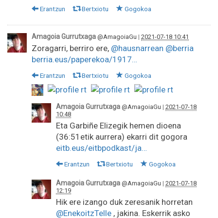
Erantzun
Bertxiotu
Gogokoa
Amagoia Gurrutxaga
@AmagoiaGu
|
2021-07-18 10:41
Zoragarri, berriro ere,
@hausnarrean
@berria
berria.eus/paperekoa/1917…
Erantzun
Bertxiotu
Gogokoa
Amagoia Gurrutxaga
@AmagoiaGu
|
2021-07-18
10:48
Eta Garbiñe Elizegik hemen dioena
(36:51etik aurrera) ekarri dit gogora
eitb.eus/eitbpodkast/ja…
Erantzun
Bertxiotu
Gogokoa
Amagoia Gurrutxaga
@AmagoiaGu
|
2021-07-18
12:19
Hik ere izango duk zeresanik horretan
@EnekoitzTelle
, jakina. Eskerrik asko