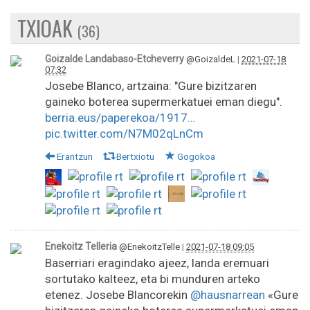
TXIOAK
(36)
Goizalde Landabaso-Etcheverry
@GoizaldeL
|
2021-07-18
07:32
Josebe Blanco, artzaina: "Gure bizitzaren
gaineko boterea supermerkatuei eman diegu".
berria.eus/paperekoa/1917…
pic.twitter.com/N7M02qLnCm
Erantzun
Bertxiotu
Gogokoa
Enekoitz Telleria
@EnekoitzTelle
|
2021-07-18 09:05
Baserriari eragindako ajeez, landa eremuari
sortutako kalteez, eta bi munduren arteko
etenez. Josebe Blancorekin
@hausnarrean
«Gure