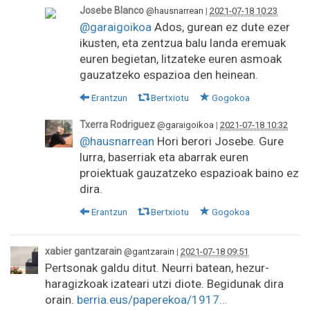
Josebe Blanco
@hausnarrean
|
2021-07-18 10:23
@garaigoikoa
Ados, gurean ez dute ezer
ikusten, eta zentzua balu landa eremuak
euren begietan, litzateke euren asmoak
gauzatzeko espazioa den heinean.
Erantzun
Bertxiotu
Gogokoa
Txerra Rodriguez
@garaigoikoa
|
2021-07-18 10:32
@hausnarrean
Hori berori Josebe. Gure
lurra, baserriak eta abarrak euren
proiektuak gauzatzeko espazioak baino ez
dira.
Erantzun
Bertxiotu
Gogokoa
xabier gantzarain
@gantzarain
|
2021-07-18 09:51
Pertsonak galdu ditut. Neurri batean, hezur-
haragizkoak izateari utzi diote. Begidunak dira
orain.
berria.eus/paperekoa/1917…