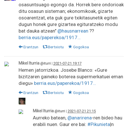
osasuntsuago egongo da. Horrek bere ondorioak
ditu osasun sisteman; ekonomikoak, gizarte
osoarentzat, eta guk gure txikitasunetik egiten
dugun honek gure gizartea egituratzeko modu
bat dauka atzean"
@hausnarrean
??
berria.eus/paperekoa/1917…
Erantzun
Bertxiotu
Gogokoa
Mikel Iturria
@iturri
|
2021-07-21 19:17
Hemen jatorrizkoa. Josebe Blanco: «Gure
bizitzaren gaineko boterea supermerkatuei eman
diegu»
berria.eus/paperekoa/1917…
Erantzun
Bertxiotu
Gogokoa
Mikel Iturria
@iturri
|
2021-07-21 21:15
Aurreko batean,
@anarirena
-ren bideo hau
erabili nuen. Gaur ere bai:
#Pikunieta
|n