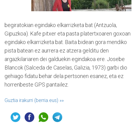
begiratokian egindako elkarrizketa bat (Antzuola,
Gipuzkoa). Kafe pitxer eta pasta platertxoaren goxoan
egindako elkarrizketa bat. Baita bidean gora mendiko
pista batean ez aurrera ez atzera gelditu den
argazkilariaren dei galduekin egindakoa ere. Josebe
Blancok (Salceda de Caselas, Galizia, 1973) garbi dio
gehiago fidatu behar dela pertsonen esanez, eta ez
horrenbeste GPS pantailez.
Guztia irakurri (berria.eus)
»»