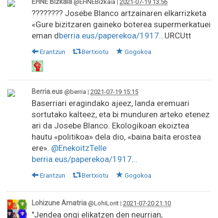
EHNE Bizkaia
@EHNEBizkaia
|
2021-07-19 13:56
???????? Josebe Blanco artzainaren elkarrizketa
«Gure bizitzaren gaineko boterea supermerkatuei
eman d
berria.eus/paperekoa/1917…
URCUtt
Erantzun
Bertxiotu
Gogokoa
Berria.eus
@berria
|
2021-07-19 15:15
Baserriari eragindako ajeez, landa eremuari
sortutako kalteez, eta bi munduren arteko etenez
ari da Josebe Blanco. Ekologikoan ekoiztea
hautu «politikoa» dela dio, «baina baita erostea
ere».
@EnekoitzTelle
berria.eus/paperekoa/1917…
Erantzun
Bertxiotu
Gogokoa
Lohizune Amatria
@LohiLorit
|
2021-07-20 21:10
"Jendea ongi elikatzen den neurrian,