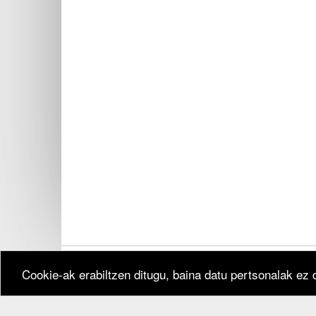
Cookie-ak erabiltzen ditugu, baina datu pertsonalak ez