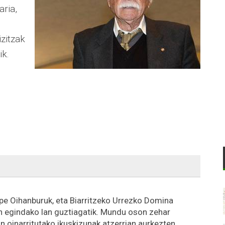
aria,
izitzak
ik.
lipe Oihanburuk, eta Biarritzeko Urrezko Domina
n egindako lan guztiagatik. Mundu oson zehar
n oinarritutako ikuskizunak atzerrian aurkezten.