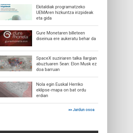
Ekitaldiak programatzeko
UEMAren hizkuntza irizpideak
eta gida
Gure Monetaren billeteen
diseinua ere aukeratu behar da
SpaceX suziriaren talka Ilargian
abuztuaren 5ean: Elon Musk ez
doa barruan
Nola egin Euskal Herriko
eklipse-mapa on bat ordu
erdian
»»
Jardun osoa