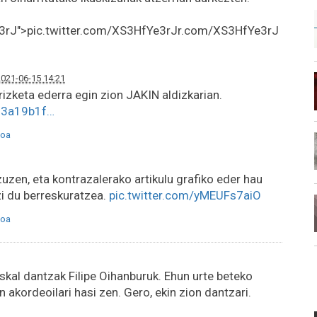
3rJ">pic.twitter.com/XS3HfYe3rJr.com/XS3HfYe3rJ
2021-06-15 14:21
rizketa ederra egin zion JAKIN aldizkarian.
23a19b1f…
oa
uzen, eta kontrazalerako artikulu grafiko eder hau
zi du berreskuratzea.
pic.twitter.com/yMEUFs7aiO
oa
skal dantzak Filipe Oihanburuk. Ehun urte beteko
n akordeoilari hasi zen. Gero, ekin zion dantzari.