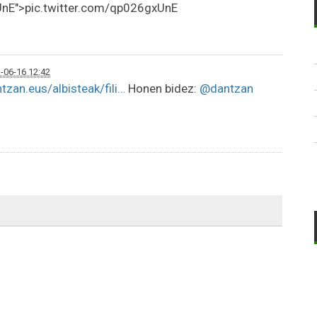
nE">pic.twitter.com/qp026gxUnE
-06-16 12:42
tzan.eus/albisteak/fili…
Honen bidez:
@dantzan