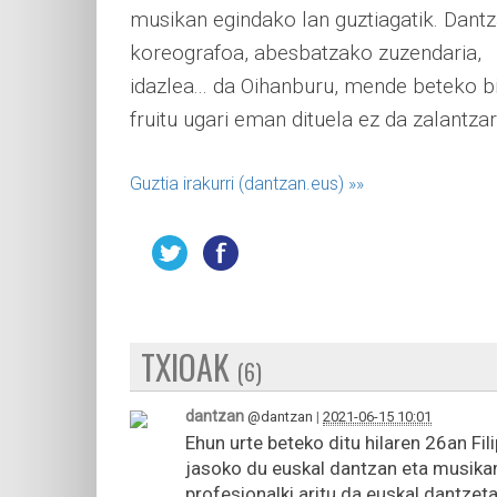
musikan egindako lan guztiagatik. Dantz
koreografoa, abesbatzako zuzendaria,
idazlea... da Oihanburu, mende beteko b
fruitu ugari eman dituela ez da zalantzar
Guztia irakurri (dantzan.eus)
»»
TXIOAK
(6)
dantzan
@dantzan
|
2021-06-15 10:01
Ehun urte beteko ditu hilaren 26an Fi
jasoko du euskal dantzan eta musika
profesionalki aritu da euskal dantzeta