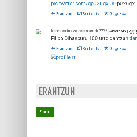
pic.twitter.com/qp026gxUnE
p026gxU
Erantzun
Bertxiotu
Gogokoa
leire narbaiza arizmendi ????
@txargain
|
2021
Filipe Oihanburu 100 urte dantzan
dan
Erantzun
Bertxiotu
Gogokoa
ERANTZUN
Sartu