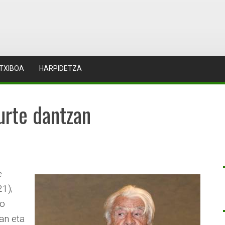
TXIBOA
HARPIDETZA
urte dantzan
e
1);
ko
an eta