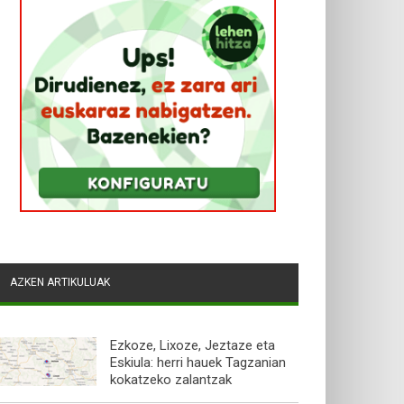
AZKEN ARTIKULUAK
Ezkoze, Lixoze, Jeztaze eta
Eskiula: herri hauek Tagzanian
kokatzeko zalantzak