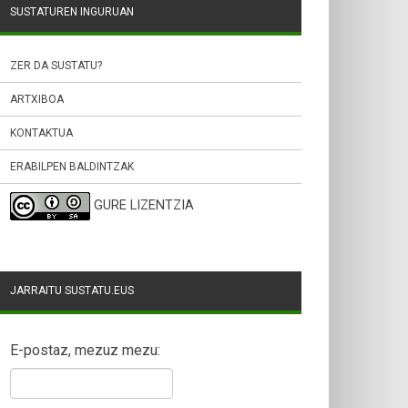
SUSTATUREN INGURUAN
ZER DA SUSTATU?
ARTXIBOA
KONTAKTUA
ERABILPEN BALDINTZAK
GURE LIZENTZIA
JARRAITU SUSTATU.EUS
E-postaz, mezuz mezu: