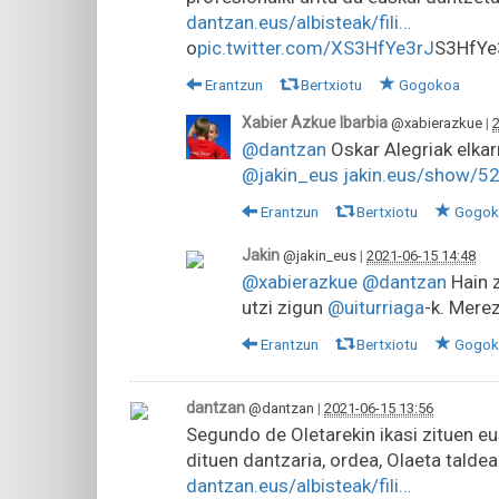
dantzan.eus/albisteak/fili…
o
pic.twitter.com/XS3HfYe3rJ
S3HfYe
Erantzun
Bertxiotu
Gogokoa
Xabier Azkue Ibarbia
@xabierazkue
|
@dantzan
Oskar Alegriak elkar
@jakin_eus
jakin.eus/show/5
Erantzun
Bertxiotu
Gogok
Jakin
@jakin_eus
|
2021-06-15 14:48
@xabierazkue
@dantzan
Hain z
utzi zigun
@uiturriaga
-k. Mere
Erantzun
Bertxiotu
Gogok
dantzan
@dantzan
|
2021-06-15 13:56
Segundo de Oletarekin ikasi zituen eu
dituen dantzaria, ordea, Olaeta taldea
dantzan.eus/albisteak/fili…