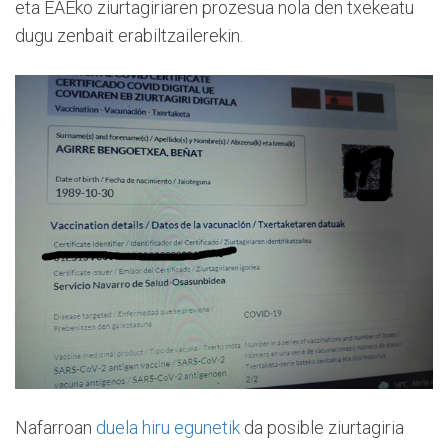
eta EAEko ziurtagiriaren prozesua nola den txekeatu
dugu zenbait erabiltzailerekin.
Nafarroan
duela hiru egunetik
da posible ziurtagiria