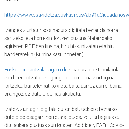
https://www.osakidetza.euskadi.eus/ab91aCiudadanos
Izenpek ziurtaturiko sinadura digitala behar da horra
sartzeko, eta horrekin, lortzen duzuna Nafarroako
agiriaren PDF berdina da, hiru hizkuntzatan eta hiru
banderarekin (ikurrina kasu honetan).
Eusko Jaurlaritzak iragarri du
sinadura elektronikorik
ez dutenentzat ere egongo dela modua ziurtagiria
lortzeko, bai telematikoki eta baita aurrez aurre, baina
oraingoz ez dute bide hau aktibatu.
Izatez, ziurtagiri digitala duten batzuek ere beharko
dute bide osagarri horretara jotzea, ze ziurtagiriak ez
ditu aukera guztuak aurrikusten. Adibidez, EAEn, Covid-