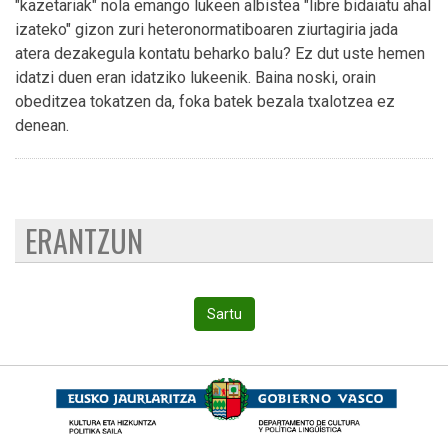
"kazetariak" nola emango lukeen albistea "libre bidaiatu ahal
izateko" gizon zuri heteronormatiboaren ziurtagiria jada
atera dezakegula kontatu beharko balu? Ez dut uste hemen
idatzi duen eran idatziko lukeenik. Baina noski, orain
obeditzea tokatzen da, foka batek bezala txalotzea ez
denean.
ERANTZUN
Sartu