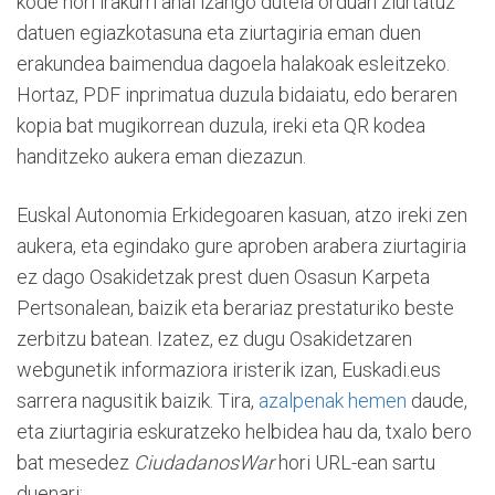
kode hori irakurri ahal izango dutela orduan ziurtatuz
datuen egiazkotasuna eta ziurtagiria eman duen
erakundea baimendua dagoela halakoak esleitzeko.
Hortaz, PDF inprimatua duzula bidaiatu, edo beraren
kopia bat mugikorrean duzula, ireki eta QR kodea
handitzeko aukera eman diezazun.
Euskal Autonomia Erkidegoaren kasuan, atzo ireki zen
aukera, eta egindako gure aproben arabera ziurtagiria
ez dago Osakidetzak prest duen Osasun Karpeta
Pertsonalean, baizik eta berariaz prestaturiko beste
zerbitzu batean. Izatez, ez dugu Osakidetzaren
webgunetik informaziora iristerik izan, Euskadi.eus
sarrera nagusitik baizik. Tira,
azalpenak hemen
daude,
eta ziurtagiria eskuratzeko helbidea hau da, txalo bero
bat mesedez
CiudadanosWar
hori URL-ean sartu
duenari: