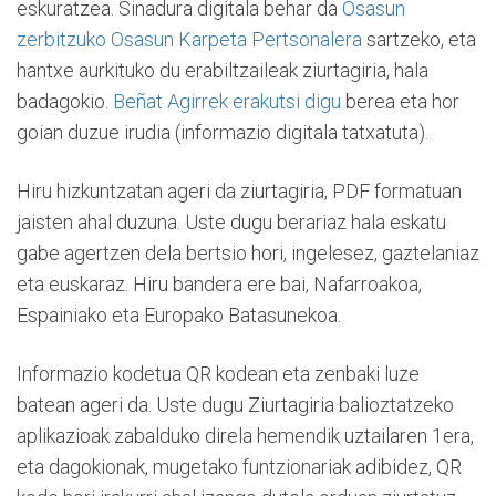
eskuratzea. Sinadura digitala behar da
Osasun
zerbitzuko Osasun Karpeta Pertsonalera
sartzeko, eta
hantxe aurkituko du erabiltzaileak ziurtagiria, hala
badagokio.
Beñat Agirrek erakutsi digu
berea eta hor
goian duzue irudia (informazio digitala tatxatuta).
Hiru hizkuntzatan ageri da ziurtagiria, PDF formatuan
jaisten ahal duzuna. Uste dugu berariaz hala eskatu
gabe agertzen dela bertsio hori, ingelesez, gaztelaniaz
eta euskaraz. Hiru bandera ere bai, Nafarroakoa,
Espainiako eta Europako Batasunekoa.
Informazio kodetua QR kodean eta zenbaki luze
batean ageri da. Uste dugu Ziurtagiria balioztatzeko
aplikazioak zabalduko direla hemendik uztailaren 1era,
eta dagokionak, mugetako funtzionariak adibidez, QR