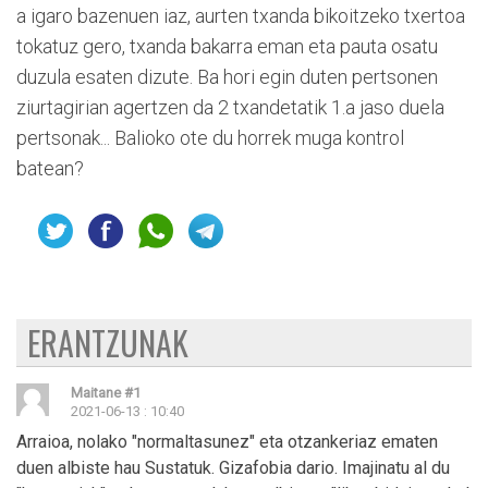
a igaro bazenuen iaz, aurten txanda bikoitzeko txertoa
tokatuz gero, txanda bakarra eman eta pauta osatu
duzula esaten dizute. Ba hori egin duten pertsonen
ziurtagirian agertzen da 2 txandetatik 1.a jaso duela
pertsonak... Balioko ote du horrek muga kontrol
batean?
ERANTZUNAK
Maitane
#1
2021-06-13 : 10:40
Arraioa, nolako "normaltasunez" eta otzankeriaz ematen
duen albiste hau Sustatuk. Gizafobia dario. Imajinatu al du