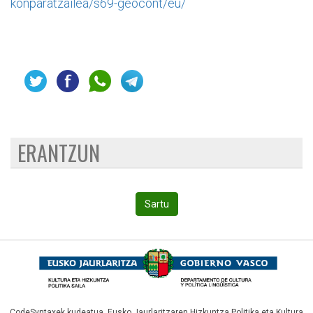
konparatzailea/s69-geocont/eu/
ERANTZUN
Sartu
CodeSyntaxek kudeatua,
Eusko Jaurlaritzaren Hizkuntza Politika eta Kultura