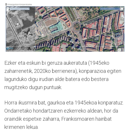
Ezker eta eskuin bi geruza aukeratuta (1945eko
zaharrenetik, 2020ko berrienera), konparazioa egiten
lagunduko digu irudian alde batera edo bestera
mugitzeko dugun puntuak.
Horra ikusmira bat, gaurkoa eta 1945ekoa konparatuz.
Ondarretako hondartzaren ezkerreko aldean, hor da
oraindik espetxe zaharra, Frankismoaren hainbat
krimenen lekua.