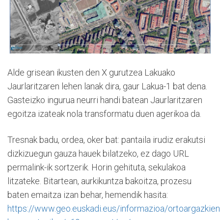
Alde grisean ikusten den X gurutzea Lakuako
Jaurlaritzaren lehen lanak dira, gaur Lakua-1 bat dena.
Gasteizko ingurua neurri handi batean Jaurlaritzaren
egoitza izateak nola transformatu duen agerikoa da.
Tresnak badu, ordea, oker bat: pantaila irudiz erakutsi
dizkizuegun gauza hauek bilatzeko, ez dago URL
permalink-ik sortzerik. Horin gehituta, sekulakoa
litzateke. Bitartean, aurkikuntza bakoitza, prozesu
baten emaitza izan behar, hemendik hasita:
https://www.geo.euskadi.eus/informazioa/ortoargazkien