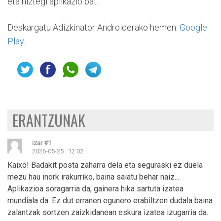
eta hiztegi aplikazio bat.
Deskargatu Adizkinator Androiderako hemen:
Google
Play
.
ERANTZUNAK
izar
#1
2026-05-25 : 12:02
Kaixo! Badakit posta zaharra dela eta seguraski ez duela
mezu hau inork irakurriko, baina saiatu behar naiz...
Aplikazioa soragarria da, gainera hika sartuta izatea
mundiala da. Ez dut erranen egunero erabiltzen dudala baina
zalantzak sortzen zaizkidanean eskura izatea izugarria da.