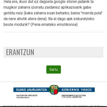
Hala ere, ikusi dut ez dagoela google storen jadanik ta
mugikor zaharra izorratu zaidanez aplikazioarik gabe
gelditu naiz (kaka zaharra esan beharko, baina "mierda puta"
da nere ahotik atera dena). Ba al dago apk eskuratzeko
beste modurik? (Pena emateko emotikonoa)
ERANTZUN
Sartu
CodeSyntaxek kudeatua,
Eusko Jaurlaritzaren Hizkuntza Politika eta Kultura