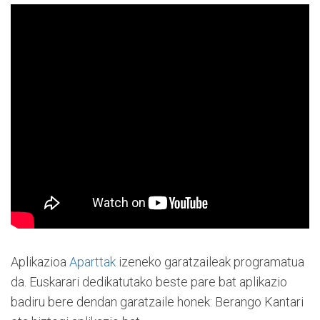
Aplikazioa
Aparttak
izeneko garatzaileak programatua
da. Euskarari dedikatutako beste pare bat aplikazio
badiru bere dendan garatzaile honek: Berango Kantari