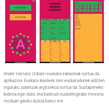
Ander Herranz Uribarri euskara irakasleak sortua da
aplikazioa. Euskara ikasleek zein euskaradunek aditzen
inguruko zalantzak argitzekoa sortua da. Sustapeneko
bideoa egin dute, eta badirudi euskaltegirako trewsna
moduan garatu dutela batez ere.