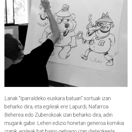
Lanak "Iparraldeko euskara batuan" sortuak izan
beharko dira, eta egileak ere Lapurdi, Nafarroa
Beherea edo Zuberokoak izan beharko dira, adin
mugarik gabe. Lehen edizio honetan generoa komikia
izanik, egileak bat baino gehiago izan daitezkeela