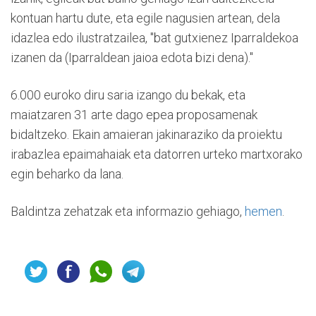
kontuan hartu dute, eta egile nagusien artean, dela
idazlea edo ilustratzailea, "bat gutxienez Iparraldekoa
izanen da (Iparraldean jaioa edota bizi dena)."
6.000 euroko diru saria izango du bekak, eta
maiatzaren 31 arte dago epea proposamenak
bidaltzeko. Ekain amaieran jakinaraziko da proiektu
irabazlea epaimahaiak eta datorren urteko martxorako
egin beharko da lana.
Baldintza zehatzak eta informazio gehiago,
hemen
.