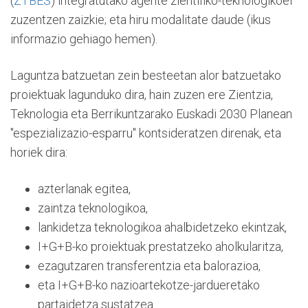
(
ZTBES
) integratutako agente zientifiko-teknologikoei
zuzentzen zaizkie; eta hiru modalitate daude (ikus
informazio gehiago hemen).
Laguntza batzuetan zein besteetan alor batzuetako
proiektuak lagunduko dira, hain zuzen ere Zientzia,
Teknologia eta Berrikuntzarako Euskadi 2030 Planean
"espezializazio-esparru" kontsideratzen direnak, eta
horiek dira:
azterlanak egitea,
zaintza teknologikoa,
lankidetza teknologikoa ahalbidetzeko ekintzak,
I+G+B-ko proiektuak prestatzeko aholkularitza,
ezagutzaren transferentzia eta balorazioa,
eta I+G+B-ko nazioartekotze-jardueretako
partaidetza sustatzea.