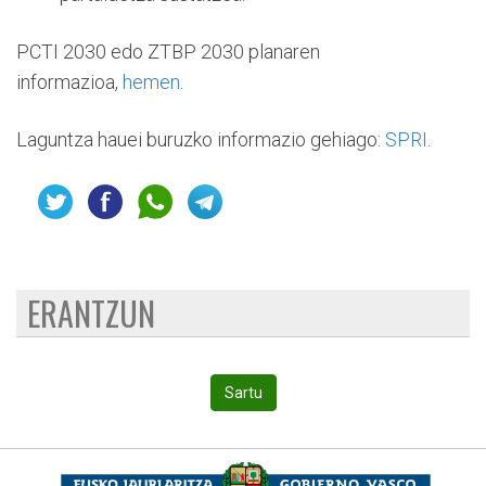
PCTI 2030 edo ZTBP 2030 planaren
informazioa,
hemen
.
Laguntza hauei buruzko informazio gehiago:
SPRI
.
ERANTZUN
Sartu