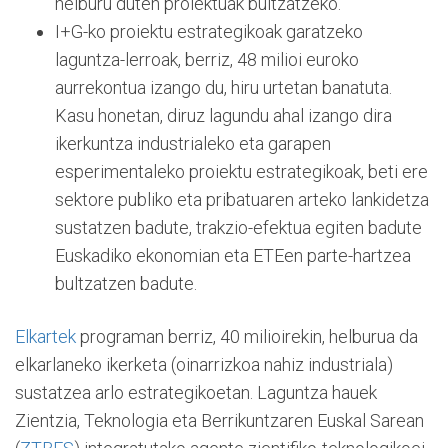
helburu duten proiektuak bultzatzeko.
I+G-ko proiektu estrategikoak garatzeko
laguntza-lerroak, berriz, 48 milioi euroko
aurrekontua izango du, hiru urtetan banatuta.
Kasu honetan, diruz lagundu ahal izango dira
ikerkuntza industrialeko eta garapen
esperimentaleko proiektu estrategikoak, beti ere
sektore publiko eta pribatuaren arteko lankidetza
sustatzen badute, trakzio-efektua egiten badute
Euskadiko ekonomian eta ETEen parte-hartzea
bultzatzen badute.
Elkartek
programan berriz, 40 milioirekin, helburua da
elkarlaneko ikerketa (oinarrizkoa nahiz industriala)
sustatzea arlo estrategikoetan. Laguntza hauek
Zientzia, Teknologia eta Berrikuntzaren Euskal Sarean