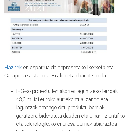
Hazitek
-en esparrua da enpresetako Ikerketa eta
Garapena sustatzea. Bi alorretan banatzen da:
I+G-ko proiektu lehiakorrei laguntzeko lerroak
43,3 milioi euroko aurrekontua izango eta
laguntzak emango ditu produktu berriak
garatzera bideratuta dauden eta oinarri zientifiko
eta teknologikoko enpresa berriak abiaraztea