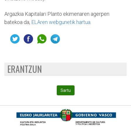
Argazkia Kapitalari Planto ekimenaren agerpen
batekoa da,
ELAren webgunetik hartua
.
ERANTZUN
Sartu