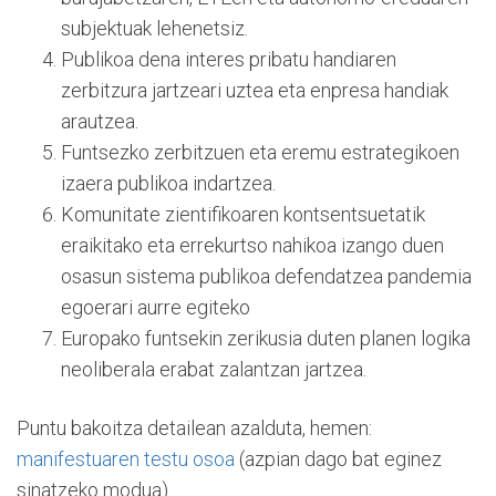
subjektuak lehenetsiz.
Publikoa dena interes pribatu handiaren
zerbitzura jartzeari uztea eta enpresa handiak
arautzea.
Funtsezko zerbitzuen eta eremu estrategikoen
izaera publikoa indartzea.
Komunitate zientifikoaren kontsentsuetatik
eraikitako eta errekurtso nahikoa izango duen
osasun sistema publikoa defendatzea pandemia
egoerari aurre egiteko
Europako funtsekin zerikusia duten planen logika
neoliberala erabat zalantzan jartzea.
Puntu bakoitza detailean azalduta, hemen:
manifestuaren testu osoa
(azpian dago bat eginez
sinatzeko modua).