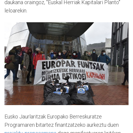
daukana oraingoz, "Euskal Herriak Kapitalari Planto"
leloarekin.
Eusko Jaurlaritzak Europako Berreskuratze
Programaren bitartez finantzatzeko aurkeztu duen