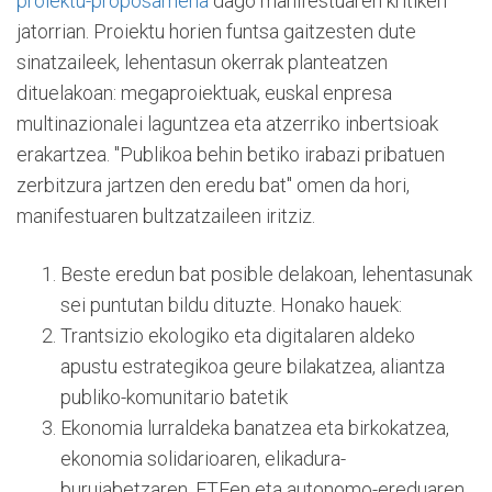
proiektu-proposamena
dago manifestuaren kritiken
jatorrian. Proiektu horien funtsa gaitzesten dute
sinatzaileek, lehentasun okerrak planteatzen
dituelakoan: megaproiektuak, euskal enpresa
multinazionalei laguntzea eta atzerriko inbertsioak
erakartzea. "Publikoa behin betiko irabazi pribatuen
zerbitzura jartzen den eredu bat" omen da hori,
manifestuaren bultzatzaileen iritziz.
Beste eredun bat posible delakoan, lehentasunak
sei puntutan bildu dituzte. Honako hauek:
Trantsizio ekologiko eta digitalaren aldeko
apustu estrategikoa geure bilakatzea, aliantza
publiko-komunitario batetik
Ekonomia lurraldeka banatzea eta birkokatzea,
ekonomia solidarioaren, elikadura-
burujabetzaren, ETEen eta autonomo-ereduaren