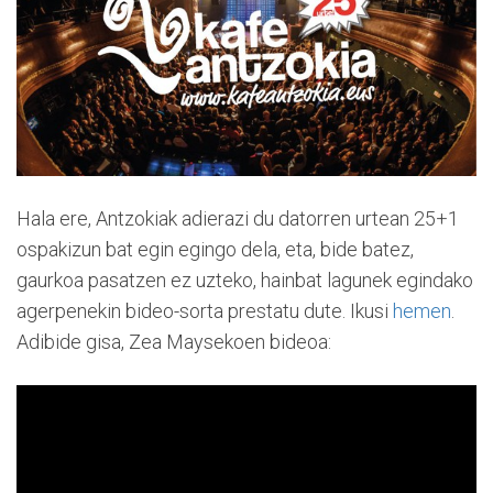
Hala ere, Antzokiak adierazi du datorren urtean 25+1
ospakizun bat egin egingo dela, eta, bide batez,
gaurkoa pasatzen ez uzteko, hainbat lagunek egindako
agerpenekin bideo-sorta prestatu dute. Ikusi
hemen
.
Adibide gisa, Zea Maysekoen bideoa: