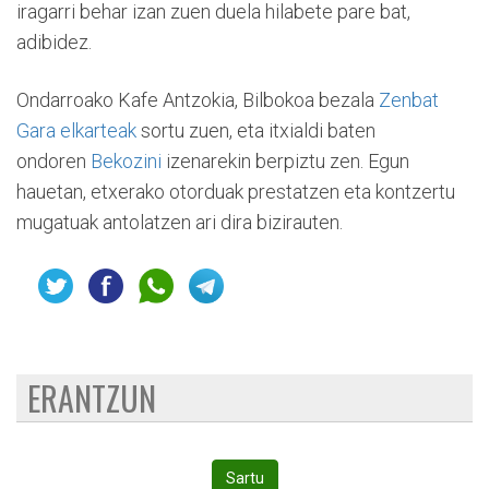
iragarri behar izan zuen duela hilabete pare bat,
adibidez.
Ondarroako Kafe Antzokia, Bilbokoa bezala
Zenbat
Gara elkarteak
sortu zuen, eta itxialdi baten
ondoren
Bekozini
izenarekin berpiztu zen. Egun
hauetan, etxerako otorduak prestatzen eta kontzertu
mugatuak antolatzen ari dira bizirauten.
ERANTZUN
Sartu