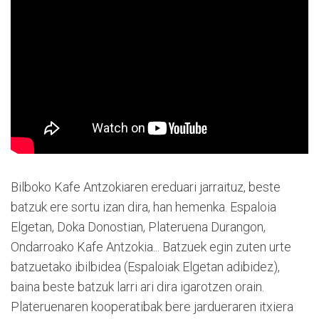
Bilboko Kafe Antzokiaren ereduari jarraituz, beste
batzuk ere sortu izan dira, han hemenka. Espaloia
Elgetan, Doka Donostian, Plateruena Durangon,
Ondarroako Kafe Antzokia... Batzuek egin zuten urte
batzuetako ibilbidea (Espaloiak Elgetan adibidez),
baina beste batzuk larri ari dira igarotzen orain.
Plateruenaren kooperatibak bere jardueraren itxiera