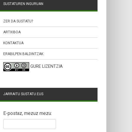
SUSTATUREN INGURUAN
ZER DA SUSTATU?
ARTXIBOA
KONTAKTUA
ERABILPEN BALDINTZAK
GURE LIZENTZIA
JARRAITU SUSTATU.EUS
E-postaz, mezuz mezu: