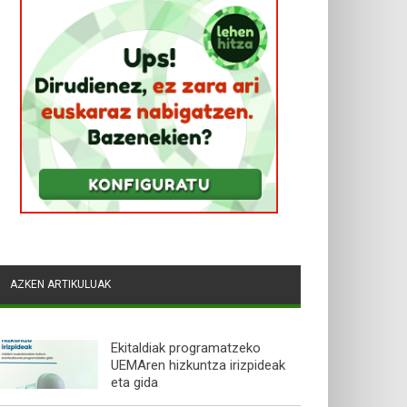
AZKEN ARTIKULUAK
Ekitaldiak programatzeko
UEMAren hizkuntza irizpideak
eta gida