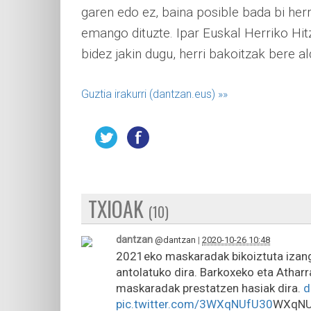
garen edo ez, baina posible bada bi herr
emango dituzte. Ipar Euskal Herriko Hit
bidez jakin dugu, herri bakoitzak bere ald
Guztia irakurri (dantzan.eus)
»»
TXIOAK
(10)
dantzan
@dantzan
|
2020-10-26 10:48
2021eko maskaradak bikoiztuta izan
antolatuko dira. Barkoxeko eta Athar
maskaradak prestatzen hasiak dira.
d
pic.twitter.com/3WXqNUfU30
WXqNUf