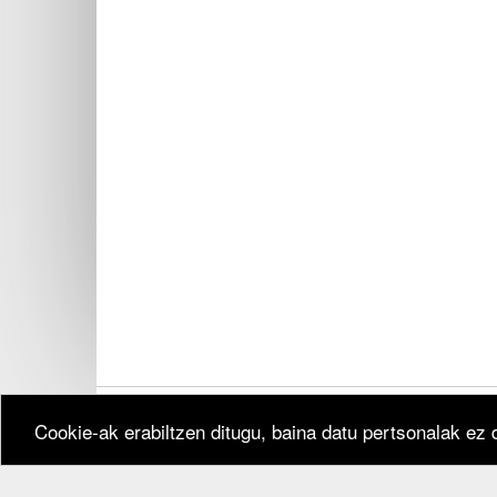
Cookie-ak erabiltzen ditugu, baina datu pertsonalak ez