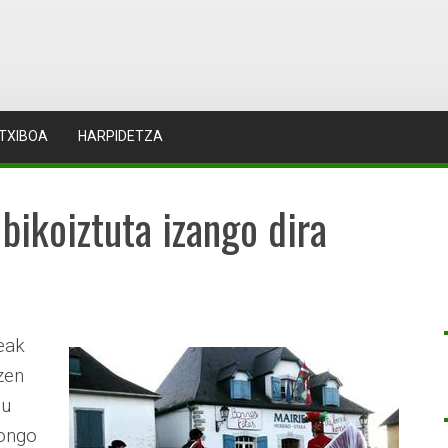
TXIBOA
HARPIDETZA
ikoiztuta izango dira
eak
zen
gu
gongo