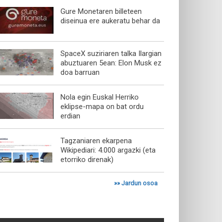
Gure Monetaren billeteen
diseinua ere aukeratu behar da
SpaceX suziriaren talka Ilargian
abuztuaren 5ean: Elon Musk ez
doa barruan
Nola egin Euskal Herriko
eklipse-mapa on bat ordu
erdian
Tagzaniaren ekarpena
Wikipediari: 4.000 argazki (eta
etorriko direnak)
»»
Jardun osoa