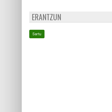
ERANTZUN
Sartu