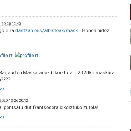
-10-26 12:40
go dira
dantzan.eus/albisteak/mask…
Honen bidez:
Bai, aurten Maskaradak bikoiztuta = 2020ko maskara
n????
oa
2020-10-26 20:12
: pentsatu dut frantsesera bikoiztuko zutela!
oa