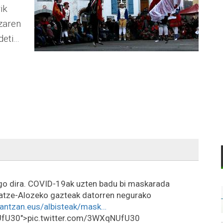
ik
zaren
eti...
go dira. COVID-19ak uzten badu bi maskarada
ratze-Alozeko gazteak datorren negurako
antzan.eus/albisteak/mask…
U30">pic.twitter.com/3WXqNUfU30