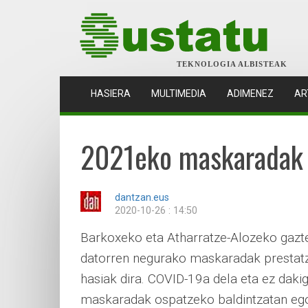
TEKNOLOGIA ALBISTEAK
(CURRENT)
HASIERA
MULTIMEDIA
ADIMENEZ
AR
2021eko maskaradak b
dantzan.eus
2020-10-26 : 14:50
Barkoxeko eta Atharratze-Alozeko gazt
datorren negurako maskaradak prestat
hasiak dira. COVID-19a dela eta ez daki
maskaradak ospatzeko baldintzatan e