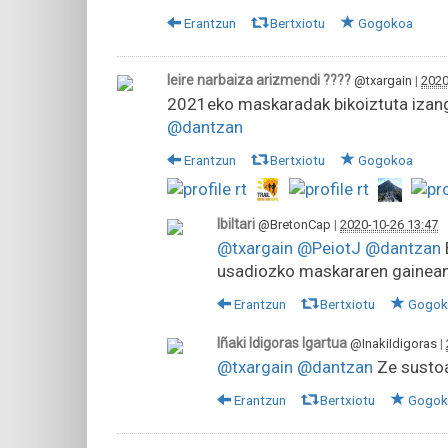
Erantzun
Bertxiotu
Gogokoa
leire narbaiza arizmendi ????
@txargain
|
2020
2021eko maskaradak bikoiztuta izan
@dantzan
Erantzun
Bertxiotu
Gogokoa
Ibiltari
@BretonCap
|
2020-10-26 13:47
@txargain
@PeiotJ
@dantzan
usadiozko maskararen gainea
Erantzun
Bertxiotu
Gogok
Iñaki Idigoras Igartua
@InakiIdigoras
|
@txargain
@dantzan
Ze sustoa
Erantzun
Bertxiotu
Gogok