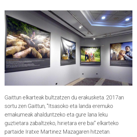
Gaittun elkarteak bultzatzen du erakusketa. 2017an
sortu zen Gaittun, "Itsasoko eta landa eremuko
emakumeak ahalduntzeko eta gure lana leku
guztietara zabaltzeko, hirietara ere bai" elkarteko
partaide Iratxe Martinez Mazagaren hitzetan.