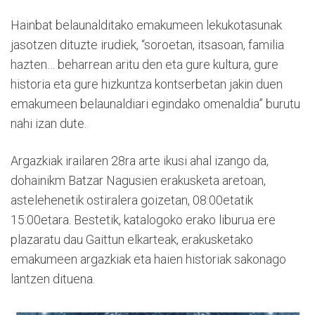
Hainbat belaunalditako emakumeen lekukotasunak
jasotzen dituzte irudiek, “soroetan, itsasoan, familia
hazten… beharrean aritu den eta gure kultura, gure
historia eta gure hizkuntza kontserbetan jakin duen
emakumeen belaunaldiari egindako omenaldia” burutu
nahi izan dute.
Argazkiak irailaren 28ra arte ikusi ahal izango da,
dohainikm Batzar Nagusien erakusketa aretoan,
astelehenetik ostiralera goizetan, 08:00etatik
15:00etara. Bestetik, katalogoko erako liburua ere
plazaratu dau Gaittun elkarteak, erakusketako
emakumeen argazkiak eta haien historiak sakonago
lantzen dituena.