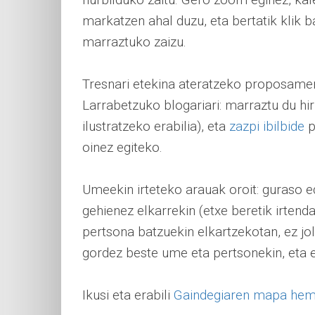
markatzen ahal duzu, eta bertatik klik 
marraztuko zaizu.
Tresnari etekina ateratzeko proposamen 
Larrabetzuko blogariari: marraztu du hi
ilustratzeko erabilia), eta
zazpi ibilbide
p
oinez egiteko.
Umeekin irteteko arauak oroit: guraso 
gehienez elkarrekin (etxe beretik irtend
pertsona batzuekin elkartzekotan, ez jol
gordez beste ume eta pertsonekin, eta e
Ikusi eta erabili
Gaindegiaren mapa he