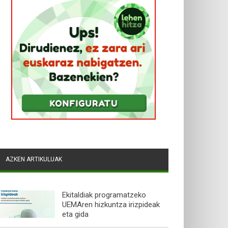
AZKEN ARTIKULUAK
Ekitaldiak programatzeko
UEMAren hizkuntza irizpideak
eta gida