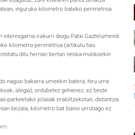
batean, inguruko kilometro bateko perimetroa
interesgarria irakurri diogu Patxi Gaztelumendi
riko kilometro-perimetroa (artikulu hau
restatu ditu herrian bertan neska-mutikoekin
edo nagusi bakarra umeekin batera, hiru ume
akoak, alegia), ordubetez gehienez, ez beste
as-parkeetako jolasak erabiltzekotan, distantzia
san bezala, kilometro bat baino urrutiago ez.
men
.