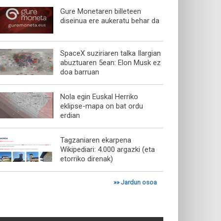
Gure Monetaren billeteen
diseinua ere aukeratu behar da
SpaceX suziriaren talka Ilargian
abuztuaren 5ean: Elon Musk ez
doa barruan
Nola egin Euskal Herriko
eklipse-mapa on bat ordu
erdian
Tagzaniaren ekarpena
Wikipediari: 4.000 argazki (eta
etorriko direnak)
»»
Jardun osoa