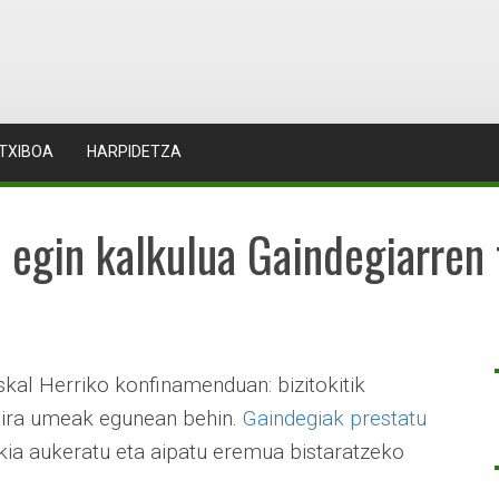
TXIBOA
HARPIDETZA
: egin kalkulua Gaindegiarren
kal Herriko konfinamenduan: bizitokitik
 dira umeak egunean behin.
Gaindegiak prestatu
kia aukeratu eta aipatu eremua bistaratzeko