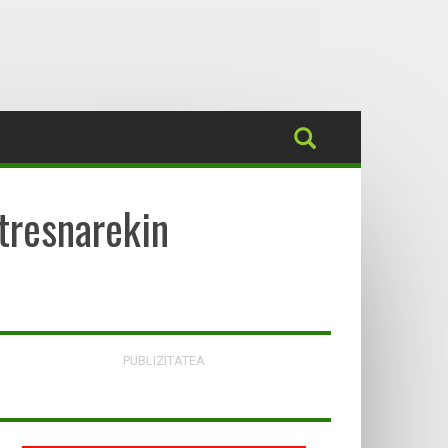
 tresnarekin
PUBLIZITATEA