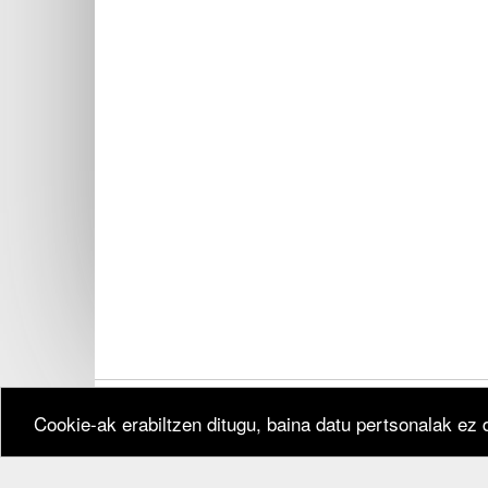
Cookie-ak erabiltzen ditugu, baina datu pertsonalak ez