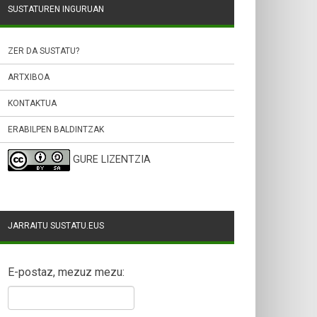
SUSTATUREN INGURUAN
ZER DA SUSTATU?
ARTXIBOA
KONTAKTUA
ERABILPEN BALDINTZAK
GURE LIZENTZIA
JARRAITU SUSTATU.EUS
E-postaz, mezuz mezu: