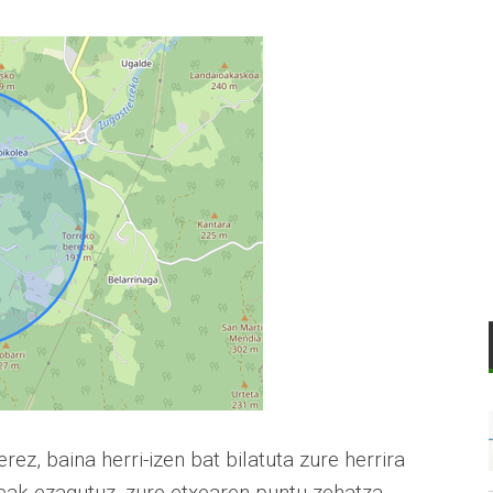
ez, baina herri-izen bat bilatuta zure herrira
leak ezagutuz, zure etxearen puntu zehatza