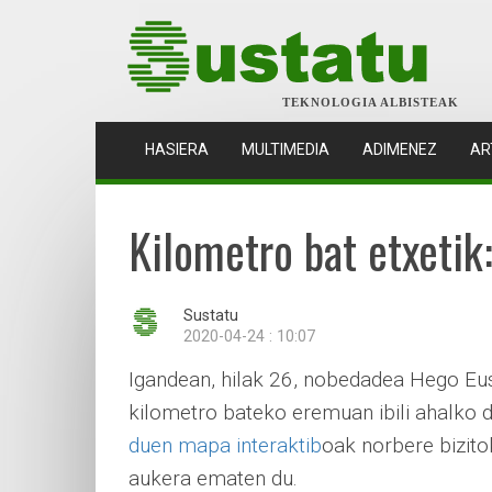
TEKNOLOGIA ALBISTEAK
(CURRENT)
HASIERA
MULTIMEDIA
ADIMENEZ
AR
Kilometro bat etxetik
Sustatu
2020-04-24 : 10:07
Igandean, hilak 26, nobedadea Hego Eus
kilometro bateko eremuan ibili ahalko
duen mapa interaktib
oak norbere bizito
aukera ematen du.