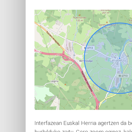
Interfazean Euskal Herria agertzen da ber
hurbilduko zaitu. Gero zoom eginez, ka