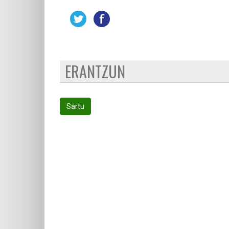
ERANTZUN
Sartu