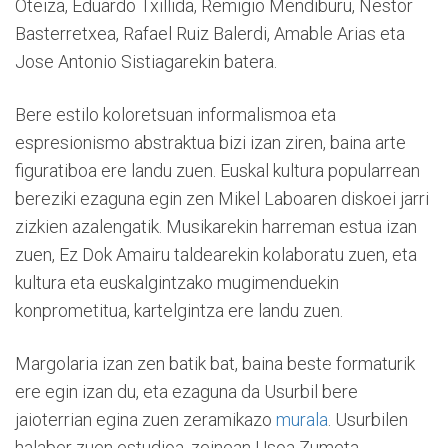
Oteiza, Eduardo Txillida, Remigio Mendiburu, Nestor
Basterretxea, Rafael Ruiz Balerdi, Amable Arias eta
Jose Antonio Sistiagarekin batera.
Bere estilo koloretsuan informalismoa eta
espresionismo abstraktua bizi izan ziren, baina arte
figuratiboa ere landu zuen. Euskal kultura popularrean
bereziki ezaguna egin zen Mikel Laboaren diskoei jarri
zizkien azalengatik. Musikarekin harreman estua izan
zuen, Ez Dok Amairu taldearekin kolaboratu zuen, eta
kultura eta euskalgintzako mugimenduekin
konprometitua, kartelgintza ere landu zuen.
Margolaria izan zen batik bat, baina beste formaturik
ere egin izan du, eta ezaguna da Usurbil bere
jaioterrian egina zuen zeramikazo
murala
. Usurbilen
halaber zuen estudioa, zeinean Usoa Zumeta