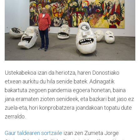
Ustekabekoa izan da heriotza, haren Donostiako
etxean aurkitu du hila senide batek. Adinagatik
bakartuta zegoen pandemia egoera honetan, baina
jana eramaten zioten senideek, eta bazkari bat jaso ez
zuela-eta, hori konprobatzera joandakoan topatu dute
zerraldo.
Gaur taldearen sortzaile
izan zen Zumeta Jorge