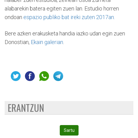
alabarekin batera egiten zuen lan. Estudio horren
ondoan
espazio publiko bat ireki zuten 2017an.
Bere azken erakusketa handia iazko udan egin zuen
Donostian,
Ekain galerian
.
ERANTZUN
Sartu