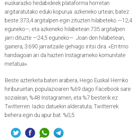
euskarazko hedabideek plataforma horretan
argitaratutako eduki kopurua: azkeneko urtean, batez
beste 373,4 argitalpen egin zituzten hilabeteko —12,4
eguneko—; eta azkeneko hilabetean 735 argitalpen
jarri dituzte —24,5 eguneko—. Joan den hilabetean,
gainera, 3.690 jarraitzaile gehiago iritsi dira. «Erritmo
handiagoan ari da hazten Instagrameko komunitate
metatua».
Beste azterketa baten arabera, Hego Euskal Herriko
hiriburuetan, populazioaren %69 dago Facebook sare
sozialean, %48 Instagramen, eta %7 besterik ez
Twitterren. Iazko datuekin alderatuta, Twitterrek
behera egin du apur bat: %0,5