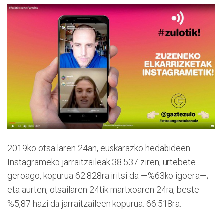
2019ko otsailaren 24an, euskarazko hedabideen
Instagrameko jarraitzaileak 38.537 ziren; urtebete
geroago, kopurua 62.828ra iritsi da —%63ko igoera—;
eta aurten, otsailaren 24tik martxoaren 24ra, beste
%5,87 hazi da jarraitzaileen kopurua: 66.518ra.