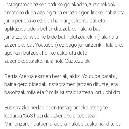
Instagramen azken orduko gorakadan, zuzenekoak
emateko duen azpiegitura erraza egon liteke: nahiz eta
jarraipenerako ez den hain argia, kontu bat eta
aplikazioa eduki behar dituzulako halako bat
jarraitzeko, web helbide bat irekitzearekin (hala nola
zuzeneko bat Youtuben) ez dago jarraitzerik. Hala ere,
agerkari batzuek horixe aukeratu dute
zuzenekoetarako, hala nola Gaztezulok.
Berria Aretoa ekimen berriak, aldiz, Youtube darabil,
baina gero bideoak Instagramen jartzen dituzte, eta
bakoitzak mila eta 2 mila ikustaldi artean lortu ohi ditu.
Euskarazko hedabideen Instagrameko atsegite
kopurua %63 hazi da azkeneko urtebetean.
Mimenzaren datuen arabera, halaber, asko handitu da