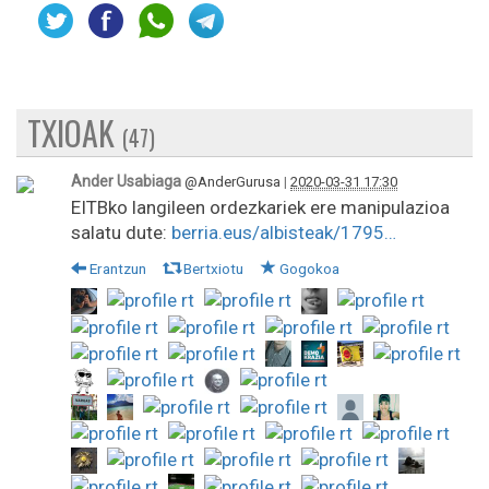
TXIOAK
(47)
Ander Usabiaga
@AnderGurusa
|
2020-03-31 17:30
EITBko langileen ordezkariek ere manipulazioa
salatu dute:
berria.eus/albisteak/1795…
Erantzun
Bertxiotu
Gogokoa