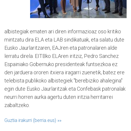
albistegiak ematen ari diren informazioaz oso kritiko
mintzatu dira ELA eta LAB sindikatuak, eta salatu dute
Eusko Jaurlaritzaren, EAJren eta patronalaren alde
lerratu direla. EITBko ELAren iritziz, Pedro Sanchez
Espainiako Gobernuko presidenteak funtsezkoa ez
den jarduera ororen itxiera iragarri zuenetik, batez ere
telebista publikoko albistegiek "berebiziko ahalegina"
egin dute Eusko Jaurlaritzak eta Confebask patronalak
neurri horren aurka agertu duten iritzia herritarrei
zabaltzeko.
Guztia irakurri (berria.eus)
»»