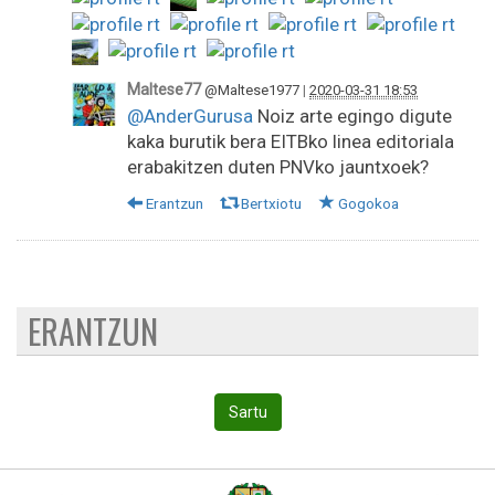
Maltese77
@Maltese1977
|
2020-03-31 18:53
@AnderGurusa
Noiz arte egingo digute
kaka burutik bera EITBko linea editoriala
erabakitzen duten PNVko jauntxoek?
Erantzun
Bertxiotu
Gogokoa
ERANTZUN
Sartu