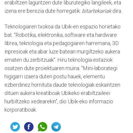
erabiltzen laguntzen dute liburutegiko langileek, eta
izena ere berezia dute horregatik:
bitartekariak
dira.
Teknologiaren txokoa da Ubik-en espazio horietako
bat. "Robotika, elektronika, software eta hardware
librea, teknologia eta pedagogiaren harremana, 3D
inpresioak eta abar luze batean murgiltzeko aukera
ematen du zerbitzuak". Hiru teknologia-estaziok
osatzen dute proiektuaren muina. "Mini-laborategi
higigarri izaera duten postu hauek, elementu
ezberdinez hornituta daude teknologiak eskaintzen
dituen aukera kreatiboak Ubikeko erabiltzaileei
hurbiltzeko xedearekin", dio Ubik-eko informazio
korporatiboak.