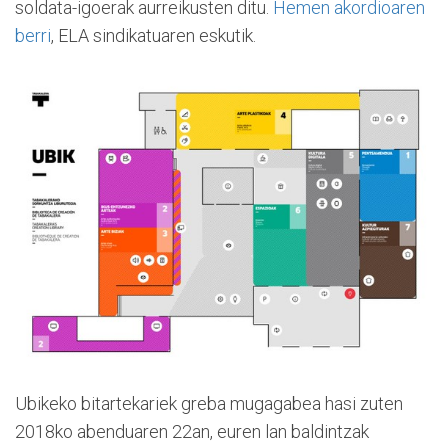
soldata-igoerak aurreikusten ditu.
Hemen akordioaren
berri
, ELA sindikatuaren eskutik.
Ubikeko bitartekariek greba mugagabea hasi zuten
2018ko abenduaren 22an, euren lan baldintzak