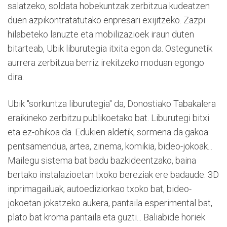
salatzeko, soldata hobekuntzak zerbitzua kudeatzen
duen azpikontratatutako enpresari exijitzeko. Zazpi
hilabeteko lanuzte eta mobilizazioek iraun duten
bitarteab, Ubik liburutegia itxita egon da. Ostegunetik
aurrera zerbitzua berriz irekitzeko moduan egongo
dira.
Ubik "sorkuntza liburutegia" da, Donostiako Tabakalera
eraikineko zerbitzu publikoetako bat. Liburutegi bitxi
eta ez-ohikoa da. Edukien aldetik, sormena da gakoa:
pentsamendua, artea, zinema, komikia, bideo-jokoak...
Mailegu sistema bat badu bazkideentzako, baina
bertako instalazioetan txoko bereziak ere badaude: 3D
inprimagailuak, autoediziorkao txoko bat, bideo-
jokoetan jokatzeko aukera, pantaila esperimental bat,
plato bat kroma pantaila eta guzti... Baliabide horiek