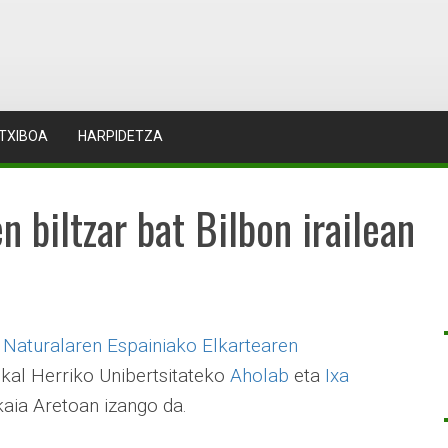
TXIBOA
HARPIDETZA
 biltzar bat Bilbon irailean
 Naturalaren Espainiako Elkartearen
kal Herriko Unibertsitateko
Aholab
eta
Ixa
kaia Aretoan izango da.