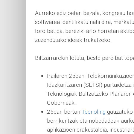
Aurreko edizioetan bezala, kongresu hon
softwarea identifikatu nahi dira, merkat
foro bat da, bereziki arlo horretan aktib
zuzendutako ideiak trukatzeko.
Biltzarrarekin lotuta, beste pare bat to
Irailaren 25ean, Telekomunikazioen
Idazkaritzaren (SETSI) partaidetza 
Teknologiak Bultzatzeko Planaren
Gobernuak.
25ean bertan
Tecnoling
gauzatuko d
berrikuntzak eta nobedadeak aurke
aplikazioen erakustaldia, industria