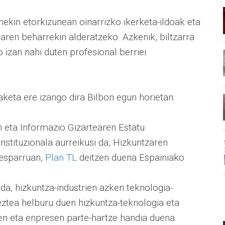
ekin etorkizunean oinarrizko ikerketa-ildoak eta
uaren beharrekin alderatzeko. Azkenik, biltzarra
o izan nahi duten profesional berriei
paketa ere izango dira Bilbon egun horietan:
 eta Informazio Gizartearen Estatu
instituzionala aurreikusi da, Hizkuntzaren
 esparruan,
Plan TL
deitzen duena Espainiako
a, hizkuntza-industrien azken teknologia-
ztea helburu duen hizkuntza-teknologia eta
ren eta enpresen parte-hartze handia duena.