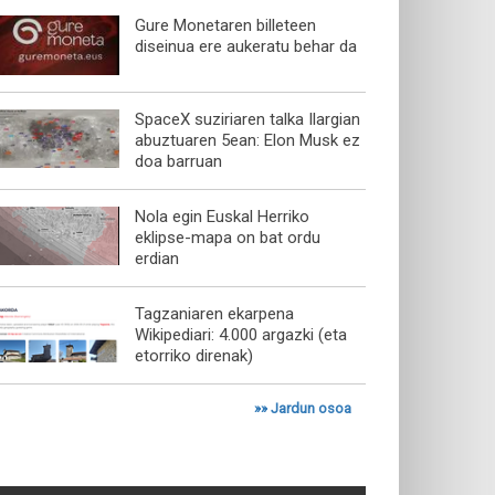
Gure Monetaren billeteen
diseinua ere aukeratu behar da
SpaceX suziriaren talka Ilargian
abuztuaren 5ean: Elon Musk ez
doa barruan
Nola egin Euskal Herriko
eklipse-mapa on bat ordu
erdian
Tagzaniaren ekarpena
Wikipediari: 4.000 argazki (eta
etorriko direnak)
»»
Jardun osoa