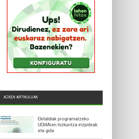
AZKEN ARTIKULUAK
Ekitaldiak programatzeko
UEMAren hizkuntza irizpideak
eta gida