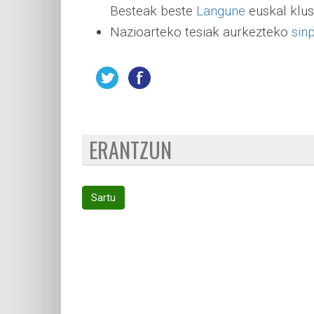
Besteak beste
Langune
euskal klus
Nazioarteko tesiak aurkezteko
sin
ERANTZUN
Sartu