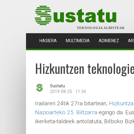
TEKNOLOGIA ALBISTEAK
(CURRENT)
HASIERA
MULTIMEDIA
ADIMENEZ
AR
Hizkuntzen teknologien
Sustatu
2019-08-25 : 11:34
Irailaren 24tik 27ra bitartean,
Hizkuntza
Nazioarteko 25. Biltzarra
egingo da. Eus
ikerketa-taldeek antolatuta, Bilboko Biz