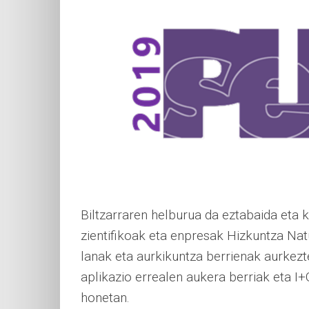
Biltzarraren helburua da eztabaida eta 
zientifikoak eta enpresak Hizkuntza Na
lanak eta aurkikuntza berrienak aurkez
aplikazio errealen aukera berriak eta I+
honetan.