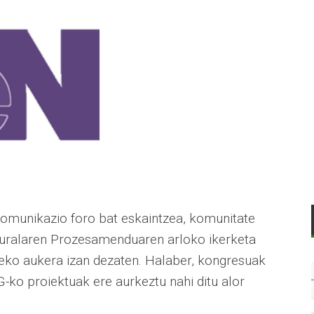
komunikazio foro bat eskaintzea, komunitate
turalaren Prozesamenduaren arloko ikerketa
teko aukera izan dezaten. Halaber, kongresuak
G-ko proiektuak ere aurkeztu nahi ditu alor