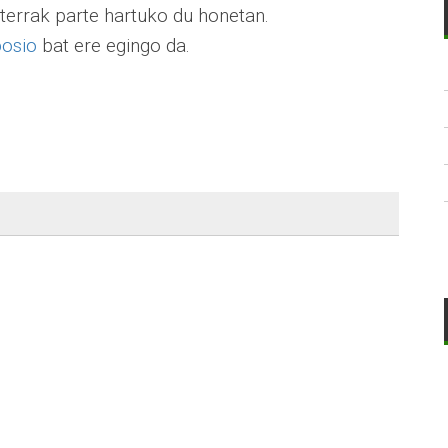
terrak parte hartuko du honetan.
posio
bat ere egingo da.