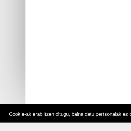
Cookie-ak erabiltzen ditugu, baina datu pertsonalak ez