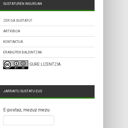
SUSTATUREN INGURUAN
ZER DA SUSTATU?
ARTXIBOA
KONTAKTUA
ERABILPEN BALDINTZAK
GURE LIZENTZIA
JARRAITU SUSTATU.EUS
E-postaz, mezuz mezu: