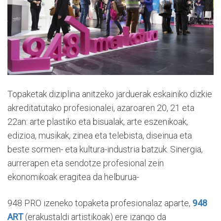
Topaketak diziplina anitzeko jarduerak eskainiko dizkie
akreditatutako profesionalei, azaroaren 20, 21 eta
22an: arte plastiko eta bisualak, arte eszenikoak,
edizioa, musikak, zinea eta telebista, diseinua eta
beste sormen- eta kultura-industria batzuk. Sinergia,
aurrerapen eta sendotze profesional zein
ekonomikoak eragitea da helburua-
948 PRO izeneko topaketa profesionalaz aparte,
948
ART
(erakustaldi artistikoak) ere izango da