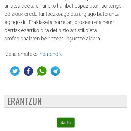
arratsaldeetan, Iruñeko hainbat espaziotan, aurtengo
edizioak eredu funtsezkoago eta argiago baterantz
egingo du. Eraldaketa horretan, prozesu eta neurri
berriak ezarriko dira definizio artistiko eta
profesionalaren berritzeari laguntze aldera.
Izena emateko,
hemendik
.
ERANTZUN
Sartu