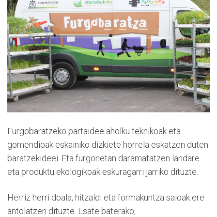
Furgobaratzeko partaidee aholku teknikoak eta
gomendioak eskainiko dizkiete horrela eskatzen duten
baratzekideei. Eta furgonetan daramatatzen landare
eta produktu ekologikoak eskuragarri jarriko dituzte.
Herriz herri doala, hitzaldi eta formakuntza saioak ere
antolatzen dituzte. Esate baterako,