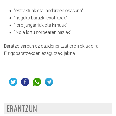
"estraktuak eta landareen osasuna"
"neguko barazki exotikoak"
"lore jangarriak eta kimuak"
"Nola lortu norbearen haziak"
Baratze sarean ez daudenentzat ere irekiak dira
Furgobaratzekoen ezagutzak, jakina,
ERANTZUN