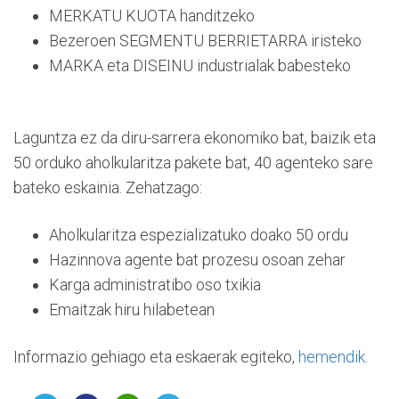
MERKATU KUOTA handitzeko
Bezeroen SEGMENTU BERRIETARRA iristeko
MARKA eta DISEINU industrialak babesteko
Laguntza ez da diru-sarrera ekonomiko bat, baizik eta
50 orduko aholkularitza pakete bat, 40 agenteko sare
bateko eskainia. Zehatzago:
Aholkularitza espezializatuko doako 50 ordu
Hazinnova agente bat prozesu osoan zehar
Karga administratibo oso txikia
Emaitzak hiru hilabetean
Informazio gehiago eta eskaerak egiteko,
hemendik
.