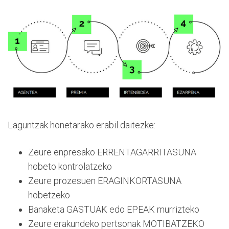
Laguntzak honetarako erabil daitezke:
Zeure enpresako ERRENTAGARRITASUNA
hobeto kontrolatzeko
Zeure prozesuen ERAGINKORTASUNA
hobetzeko
Banaketa GASTUAK edo EPEAK murrizteko
Zeure erakundeko pertsonak MOTIBATZEKO