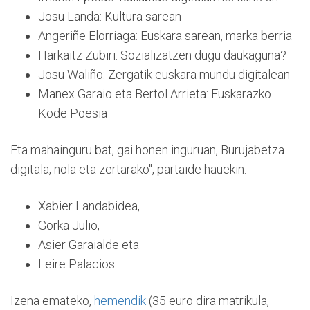
Josu Landa: Kultura sarean
Angeriñe Elorriaga: Euskara sarean, marka berria
Harkaitz Zubiri: Sozializatzen dugu daukaguna?
Josu Waliño: Zergatik euskara mundu digitalean
Manex Garaio eta Bertol Arrieta: Euskarazko
Kode Poesia
Eta mahainguru bat, gai honen inguruan, Burujabetza
digitala, nola eta zertarako", partaide hauekin:
Xabier Landabidea,
Gorka Julio,
Asier Garaialde eta
Leire Palacios.
Izena emateko,
hemendik
(35 euro dira matrikula,