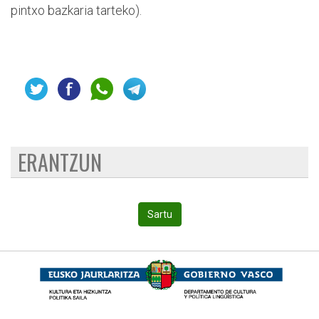
pintxo bazkaria tarteko).
ERANTZUN
Sartu