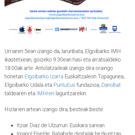
Urriaren 5ean izango da, larunbata, Elgoibarko IMH
ikastetxean, goizeko 9:30ean hasi eta arratsaldeko
18:00ak arte. Antolatzaileak izango dira oraingo
honetan
Elgoibarko Izarra
Euskaltzaleon Topagunea,
Elgoibarko Udala eta
PuntuEus
fundazioa,
Danobat
taldearen eta
IMHren
laguntzarekin.
Hizlarien artean izango dira, besteak beste:
Itziar Diaz de Ulzurrun: Euskara sarean
Imanol Epelde: Baliabide digitalak hezkuntzan