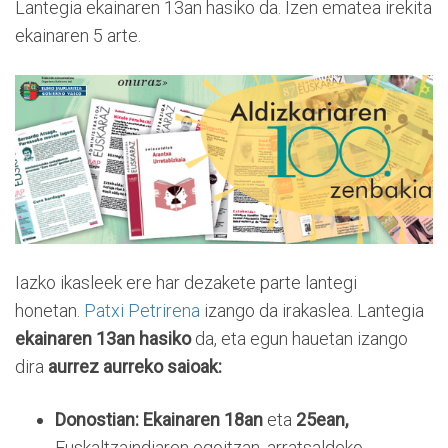
Lantegia ekainaren 13an hasiko da. Izen ematea irekita
ekainaren 5 arte.
Iazko ikasleek ere har dezakete parte lantegi
honetan.
Patxi Petrirena
izango da irakaslea. Lantegia
ekainaren 13an hasiko
da, eta egun hauetan izango
dira
aurrez aurreko saioak:
Donostian: Ekainaren 18an
eta
25ean,
Euskaltzaindiaren egoitzan, arratsaldeko