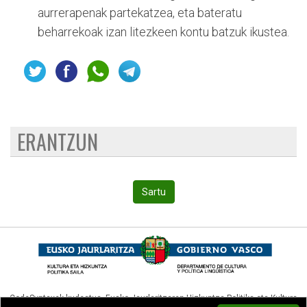
aurrerapenak partekatzea, eta bateratu
beharrekoak izan litezkeen kontu batzuk ikustea.
ERANTZUN
Sartu
CodeSyntaxek kudeatua,
Eusko Jaurlaritzaren Hizkuntza Politika eta Kultura