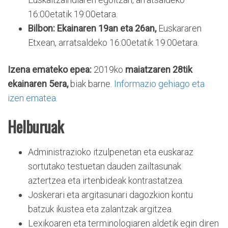
16:00etatik 19:00etara.
Bilbon: Ekainaren 19an eta 26an,
Euskararen
Etxean, arratsaldeko 16:00etatik 19:00etara.
Izena emateko epea:
2019ko
maiatzaren 28tik
ekainaren 5era,
biak barne.
Informazio gehiago eta
izen ematea
.
Helburuak
Administrazioko itzulpenetan eta euskaraz
sortutako testuetan dauden zailtasunak
aztertzea eta irtenbideak kontrastatzea.
Joskerari eta argitasunari dagozkion kontu
batzuk ikustea eta zalantzak argitzea.
Lexikoaren eta terminologiaren aldetik egin diren