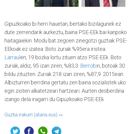
Gipuzkoako bi herri hauetan, bertako bizilagunek ez
dute zerrendarik aurkeztu, baina PSE-EEk bai kanpoko
haitagaiekin. Modu bat zegoen zinegotzi guztiak PSE-
EEkoak ez izatea: Boto zuriak %95era iristea.
Larraul
en, 19 bozka lortu zituen atzo PSE-EEk. Boto
zuriak, aldiz, 95 izan ziren, %83,3.
Berrobi
n, botoak 30
bildu zituzten. Zuriak 218 izan ziren, %87,9. 2015ean
Albizturren berrdina gertatu zen baina sozialistek uko
egin zioten alkatetzeari hartzeari. Aurten desberdina
izango dela iragarri du Gipuzkoako PSE-EEk.
Guztia irakurri (ataria.eus)
»»