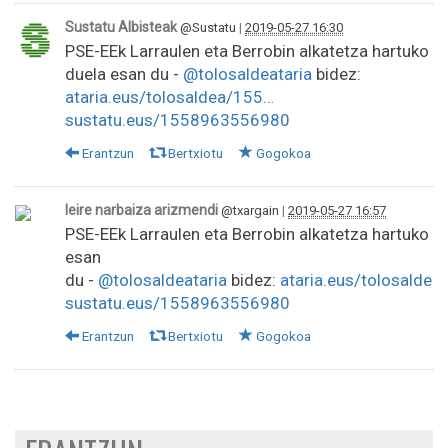
Sustatu Albisteak
@Sustatu
|
2019-05-27 16:30
PSE-EEk Larraulen eta Berrobin alkatetza hartuko
duela esan du -
@tolosaldeataria
bidez:
ataria.eus/tolosaldea/155…
sustatu.eus/1558963556980
Erantzun
Bertxiotu
Gogokoa
leire narbaiza arizmendi
@txargain
|
2019-05-27 16:57
PSE-EEk Larraulen eta Berrobin alkatetza hartuko d
esan
du -
@tolosaldeataria
bidez:
ataria.eus/tolosalde
sustatu.eus/1558963556980
Erantzun
Bertxiotu
Gogokoa