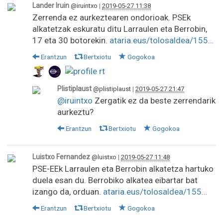
Lander Iruin
@iruintxo
|
2019-05-27 11:38
Zerrenda ez aurkeztearen ondorioak. PSEk
alkatetzak eskuratu ditu Larraulen eta Berrobin,
17 eta 30 botorekin.
ataria.eus/tolosaldea/155…
Erantzun
Bertxiotu
Gogokoa
Plistiplaust
@plistiplaust
|
2019-05-27 21:47
@iruintxo
Zergatik ez da beste zerrendarik
aurkeztu?
Erantzun
Bertxiotu
Gogokoa
Luistxo Fernandez
@luistxo
|
2019-05-27 11:48
PSE-EEk Larraulen eta Berrobin alkatetza hartuko
duela esan du. Berrobiko alkatea eibartar bat
izango da, orduan.
ataria.eus/tolosaldea/155…
Erantzun
Bertxiotu
Gogokoa