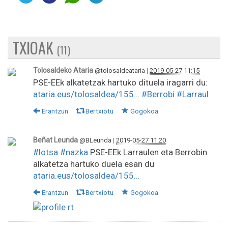
TXIOAK
(11)
Tolosaldeko Ataria
@tolosaldeataria
|
2019-05-27 11:15
PSE-EEk alkatetzak hartuko dituela iragarri du:
ataria.eus/tolosaldea/155…
#Berrobi
#Larraul
Erantzun
Bertxiotu
Gogokoa
Beñat Leunda
@BLeunda
|
2019-05-27 11:20
#lotsa
#nazka
PSE-EEk Larraulen eta Berrobin
alkatetza hartuko duela esan du
ataria.eus/tolosaldea/155…
Erantzun
Bertxiotu
Gogokoa