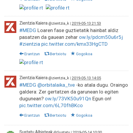
Zientzia Kaiera
@zientzia_k
|
2019-05-13 21:53
#MEDG
Loaren fase guztietatik hainbat aldiz
pasatzen da gauean zehar
ow.ly/pdcm50u6r5j
#zientzia
pic.twitter.com/kmx33HgCTD
Erantzun
Bertxiotu
Gogokoa
Zientzia Kaiera
@zientzia_k
|
2019-05-13 14:05
#MEDG
@orbitalaika_tve
-ko atala dugu. Oraingo
galdera: Zer gertatzen da garunean lo egiten
dugunean?
ow.ly/73VK50u91Qn
Egun on!
pic.twitter.com/6L70fhBKco
Erantzun
Bertxiotu
Gogokoa
Sustatu Albisteak
@Sustatu
|
2019-05-14 10:00