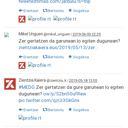
tweetedtimes.com/jarbulu?s=tnp
Erantzun
Bertxiotu
Gogokoa
Mikel Uriguen
@mikel_uriguen
|
2019-06-03 22:29
Zer gertatzen da garunean lo egiten dugunean?
zientziakaiera.eus/2019/05/13/zer…
Erantzun
Bertxiotu
Gogokoa
Zientzia Kaiera
@zientzia_k
|
2019-05-18 13:05
#MEDG
Zer gertatzen da gure garunean lo egiten
dugunean?
ow.ly/S2bn50ufRaw
pic.twitter.com/qzUi3GkGnx
Erantzun
Bertxiotu
Gogokoa