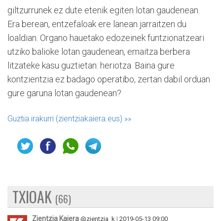
giltzurrunek ez dute etenik egiten lotan gaudenean.
Era berean, entzefaloak ere lanean jarraitzen du
loaldian. Organo hauetako edozeinek funtzionatzeari
utziko balioke lotan gaudenean, emaitza berbera
litzateke kasu guztietan: heriotza. Baina gure
kontzientzia ez badago operatibo, zertan dabil orduan
gure garuna lotan gaudenean?
Guztia irakurri (zientziakaiera.eus)
»»
TXIOAK
(66)
Zientzia Kaiera
@zientzia_k
|
2019-05-13 09:00