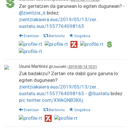
Zer gertatzen da garunean lo egiten dugunean? -
@zientzia_k
bidez:
zientziakaiera.eus/2019/05/13/zer…
sustatu.eus/1557764098165
Erantzun
Bertxiotu
Gogokoa
Uxune Martinez
@UxuneM
|
2019-05-14 10:31
Zuk badakizu? Zertan ote dabil gure garuna lo
egiten dugunean?
zientziakaiera.eus/2019/05/13/zer…
sustatu.eus/1557764098165
-
@Sustatu
bidez
pic.twitter.com/XWkQNB3K6j
Erantzun
Bertxiotu
Gogokoa