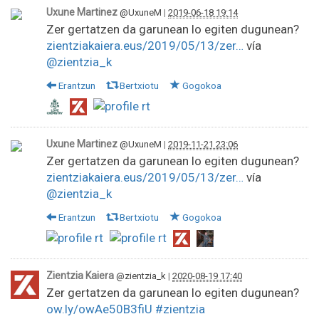
Uxune Martinez
@UxuneM
|
2019-06-18 19:14
Zer gertatzen da garunean lo egiten dugunean?
zientziakaiera.eus/2019/05/13/zer…
vía
@zientzia_k
Erantzun
Bertxiotu
Gogokoa
Uxune Martinez
@UxuneM
|
2019-11-21 23:06
Zer gertatzen da garunean lo egiten dugunean?
zientziakaiera.eus/2019/05/13/zer…
vía
@zientzia_k
Erantzun
Bertxiotu
Gogokoa
Zientzia Kaiera
@zientzia_k
|
2020-08-19 17:40
Zer gertatzen da garunean lo egiten dugunean?
ow.ly/owAe50B3fiU
#zientzia