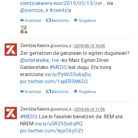
zientziakaiera.eus/2019/05/13/zer…
vía
@zientzia_k
#zientzia
Erantzun
Bertxiotu
Gogokoa
Zientzia Kaiera
@zientzia_k
|
2019-05-13 10:05
Zer gertatzen da garunean lo egiten dugunean?
@orbitalaika_tve
-ko Maiz Egiten Diren
Galderetako
#MEDG
bat dugu. Eta hona
erantzuna
ow.ly/PyWi50u6qDu
pic.twitter.com/1xpER5M6D2
Erantzun
Bertxiotu
Gogokoa
Zientzia Kaiera
@zientzia_k
|
2019-05-13 11:05
#MEDG
Loa bi fasetan banatzen da: REM eta
NREM
ow.ly/uSR250u6qRQ
pic.twitter.com/IkjsC6yOZt