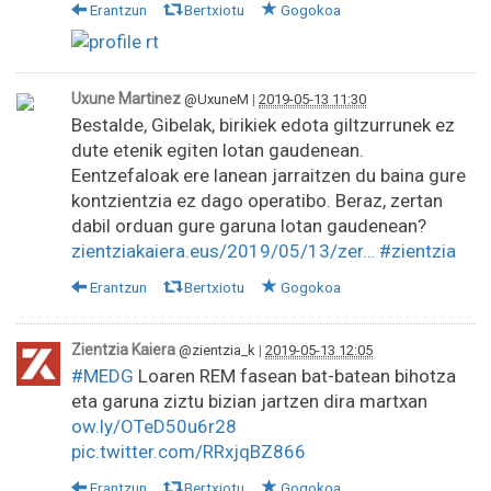
Erantzun
Bertxiotu
Gogokoa
Uxune Martinez
@UxuneM
|
2019-05-13 11:30
Bestalde, Gibelak, birikiek edota giltzurrunek ez
dute etenik egiten lotan gaudenean.
Eentzefaloak ere lanean jarraitzen du baina gure
kontzientzia ez dago operatibo. Beraz, zertan
dabil orduan gure garuna lotan gaudenean?
zientziakaiera.eus/2019/05/13/zer…
#zientzia
Erantzun
Bertxiotu
Gogokoa
Zientzia Kaiera
@zientzia_k
|
2019-05-13 12:05
#MEDG
Loaren REM fasean bat-batean bihotza
eta garuna ziztu bizian jartzen dira martxan
ow.ly/OTeD50u6r28
pic.twitter.com/RRxjqBZ866
Erantzun
Bertxiotu
Gogokoa