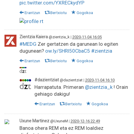
pic.twitter.com/YXRECkydYP
Erantzun
Bertxiotu
Gogokoa
Zientzia Kaiera
@zientzia_k
|
2020-11-04 16:05
#MEDG
Zer gertatzen da garunean lo egiten
dugunean?
ow.ly/SHRl50CbaC5
#zientzia
Erantzun
Bertxiotu
Gogokoa
#dazientziat
@dazientziat
|
2020-11-04 16:10
Harrapatuta. Primeran
@zientzia_k
! Orain
gehiago dakigu!
Erantzun
Bertxiotu
Gogokoa
Uxune Martinez
@UxuneM
|
2020-12-16 22:49
Banoa ohera REM eta ez REM loaldiez