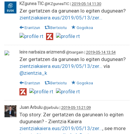
KZgunea TIC
@KZguneaTIC
|
2019-05-14 11:30
Zer gertatzen da garunean lo egiten dugunean?
zientziakaiera.eus/2019/05/13/zer…
Erantzun
Bertxiotu
Gogokoa
leire narbaiza arizmendi
@txargain
|
2019-05-14 13:54
Zer gertatzen da garunean lo egiten dugunean?
zientziakaiera.eus/2019/05/13/zer…
vía
@zientzia_k
Erantzun
Bertxiotu
Gogokoa
Juan Arbulu
@jarbulu
|
2019-05-15 21:09
Top story: Zer gertatzen da garunean lo egiten
dugunean? - Zientzia Kaiera
zientziakaiera.eus/2019/05/13/zer…
, see more