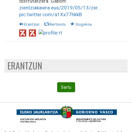
disfrutatzera. Gabon!
zientziakaiera.eus/2019/05/13/zer…
pic.twitter.com/a1Xx77hkkB
Erantzun
Bertxiotu
Gogokoa
ERANTZUN
Sartu