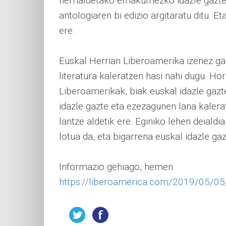
herrialdetako emakumezko idazle gazteen
antologiaren bi edizio argitaratu ditu. 
ere.
Euskal Herrian Liberoamerika izenez ga
literatura kaleratzen hasi nahi dugu. Hori
Liberoamerikak, biak euskal idazle gazte
idazle gazte eta ezezagunen lana kalerat
lantze aldetik ere. Eginiko lehen deial
lotua da, eta bigarrena euskal idazle g
Informazio gehiago, hemen:
https://liberoamerica.com/2019
/05/05/