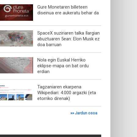
Gure Monetaren billeteen
diseinua ere aukeratu behar da
SpaceX suziriaren talka Ilargian
abuztuaren 5ean: Elon Musk ez
doa barruan
Nola egin Euskal Herriko
eklipse-mapa on bat ordu
erdian
Tagzaniaren ekarpena
Wikipediari: 4.000 argazki (eta
etorriko direnak)
»»
Jardun osoa