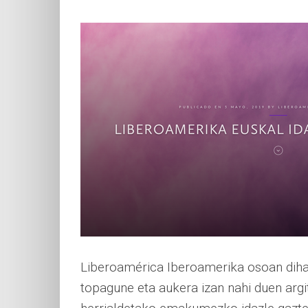
Liberoamérica Iberoamerika osoan dihar
topagune eta aukera izan nahi duen argi