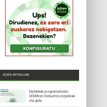
AZKEN ARTIKULUAK
Ekitaldiak programatzeko
UEMAren hizkuntza irizpideak
eta gida