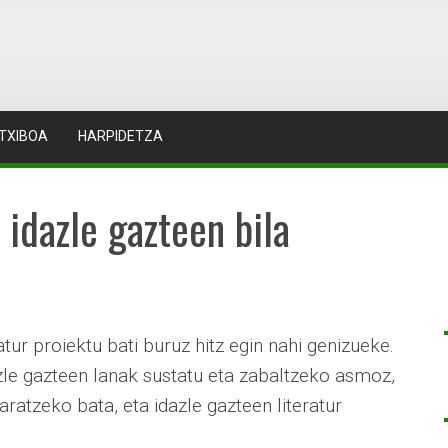
TXIBOA
HARPIDETZA
 idazle gazteen bila
tur proiektu bati buruz hitz egin nahi genizueke.
zle gazteen lanak sustatu eta zabaltzeko asmoz,
taratzeko bata, eta idazle gazteen literatur