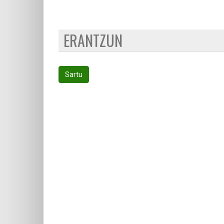
ERANTZUN
Sartu