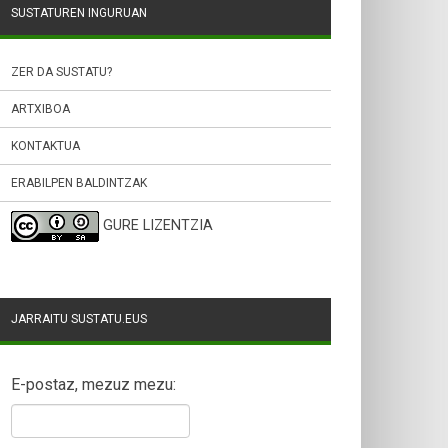
SUSTATUREN INGURUAN
ZER DA SUSTATU?
ARTXIBOA
KONTAKTUA
ERABILPEN BALDINTZAK
GURE LIZENTZIA
JARRAITU SUSTATU.EUS
E-postaz, mezuz mezu: