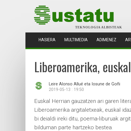
TEKNOLOGIA ALBISTEAK
(CURRENT)
HASIERA
MULTIMEDIA
ADIMENEZ
AR
Liberoamerika, euskal
Leire Alonso Allué eta Iosune de Goñi
2019-05-13 : 19:50
Euskal Herrian gauzatzen ari garen litera
Liberoamerika argitaletxeak, euskal ida
bi deialdi ireki ditu, poema-liburuak argi
bilduman parte hartzeko bestea.