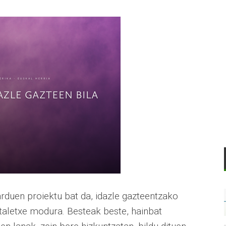
duen proiektu bat da, idazle gazteentzako
taletxe modura. Besteak beste, hainbat