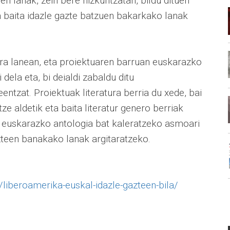
 lanak, zein bere hizkuntzatan, bildu dituen
Eta baita idazle gazte batzuen bakarkako lanak
ra lanean, eta proiektuaren barruan euskarazko
 dela eta, bi deialdi zabaldu ditu
entzat. Proiektuak literatura berria du xede, bai
ze aldetik eta baita literatur genero berriak
dia euskarazko antologia bat kaleratzeko asmoari
azteen banakako lanak argitaratzeko.
liberoamerika-euskal-
idazle-gazteen-bila/