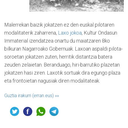
Malerrekan baizik jokatzen ez den euskal pilotaren
modalitaterik zaharrena,
Laxo jokoa
, Kultur Ondasun
Immaterial izendatzea onartu du maiatzaren 8ko
bilkuran Nagarroako Gobernuak. Laxoan aspaldi pilota-
soroetan jokatzen zuten, herritik distantzia batera
zeuden zelaietan. Beranduago, hiri-barrutiko plazetan
jokatzen hasi ziren. Laxotik sortuak dira egungo plaza
eta frontoietan nagusiak diren modalitateak.
Guztia irakurri (erran.eus)
»»