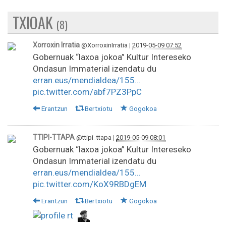
TXIOAK
(8)
Xorroxin Irratia
@XorroxinIrratia
|
2019-05-09 07:52
Gobernuak “laxoa jokoa” Kultur Intereseko
Ondasun Immaterial izendatu du
erran.eus/mendialdea/155…
pic.twitter.com/abf7PZ3PpC
Erantzun
Bertxiotu
Gogokoa
TTIPI-TTAPA
@ttipi_ttapa
|
2019-05-09 08:01
Gobernuak “laxoa jokoa” Kultur Intereseko
Ondasun Immaterial izendatu du
erran.eus/mendialdea/155…
pic.twitter.com/KoX9RBDgEM
Erantzun
Bertxiotu
Gogokoa