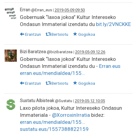
Erran
@Erran_eus
|
2019-05-09 09:50
Gobernuak “laxoa jokoa” Kultur Intereseko
Ondasun Immaterial izendatu du
bit.ly/2VNCKKE
Erantzun
Bertxiotu
Gogokoa
Bizi Baratzea
@bizibaratzea
|
2019-05-09 12:26
Gobernuak “laxoa jokoa” Kultur Intereseko
Ondasun Immaterial izendatu du -
Erran.eus
erran.eus/mendialdea/155…
Erantzun
Bertxiotu
Gogokoa
Sustatu Albisteak
@Sustatu
|
2019-05-12 10:05
Laxo pilota jokoa, Kultur Intereseko Ondasun
Immateriala -
@XorroxinIrratia
bidez:
erran.eus/mendialdea/155…
sustatu.eus/1557388822159