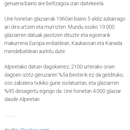
genuena baino are beltzagoa izan daitekeela.
Une honetan glaziarrak 1960an baino 5 aldiz azkarrago
ari dira urtzen eta murrizten. Mundu osoko 19.000
glaziarren datuak jasotzen dituzte eta egoerarik
makurrena Europa erdialdean, Kaukasoan eta Kanada
mendebaldean aurkitu dute.
Alpeetako datuei dagokienez, 2100 urterako orain
dagoen izotz-geruzaren %5a besterik ez da geldituko,
oso zabalera txikiko gune isolatuetan, eta glaziarren
%95 desagertu egingo da. Une honetan 4.000 glaziar
daude Alpeetan.
..............
Irudia:
Pixabay.com
.