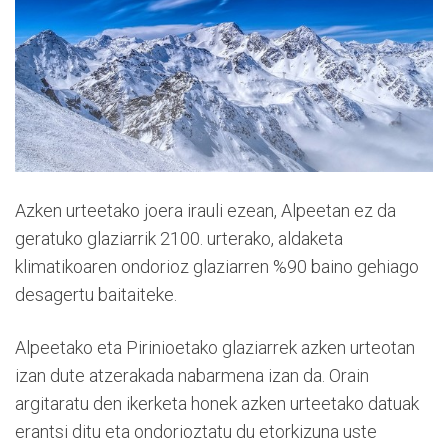
Azken urteetako joera irauli ezean, Alpeetan ez da
geratuko glaziarrik 2100. urterako, aldaketa
klimatikoaren ondorioz glaziarren %90 baino gehiago
desagertu baitaiteke.
Alpeetako eta Pirinioetako glaziarrek azken urteotan
izan dute atzerakada nabarmena izan da. Orain
argitaratu den ikerketa honek azken urteetako datuak
erantsi ditu eta ondorioztatu du etorkizuna uste