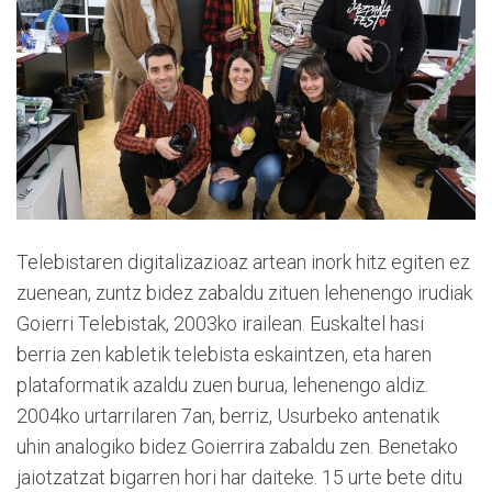
Telebistaren digitalizazioaz artean inork hitz egiten ez
zuenean, zuntz bidez zabaldu zituen lehenengo irudiak
Goierri Telebistak, 2003ko irailean. Euskaltel hasi
berria zen kabletik telebista eskaintzen, eta haren
plataformatik azaldu zuen burua, lehenengo aldiz.
2004ko urtarrilaren 7an, berriz, Usurbeko antenatik
uhin analogiko bidez Goierrira zabaldu zen. Benetako
jaiotzatzat bigarren hori har daiteke. 15 urte bete ditu