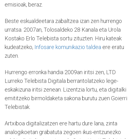
emisioak, beraz.
Beste eskualdeetara zabaltzea izan zen hurrengo
urratsa. 2007an, Tolosaldeko 28 Kanala eta Urola
Kostako Erlo Telebista sortu zituzten. Hiru kateak
kudeatzeko,
Infosare komunikazio taldea
ere eratu
zuten.
Hurrengo erronka handia 2009an iritsi zen, LTD
Lurreko Telebista Digitala berrantolatzeko lege-
eskakizuna iritsi zenean. Lizentzia lortu, eta digitalki
emititzeko birmoldaketa sakona burutu zuen Goierri
Telebistak.
Artxiboa digitalizatzen ere hartu dure lana, zinta
analogikoetan grabatuta zegoen ikus-entzunezko