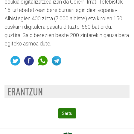
edukia digitalizatzea izan da Goierri Irrati Telebistak
15. urtebetetzean bere buruari egin dion «oparia».
Albistegien 400 zinta (7.000 albiste) eta kirolen 150
euskarri digitalera pasatu dituzte: 550 bat ordu,
guztira. Saio berezien beste 200 zintarekin gauza bera
egiteko asmoa dute.
ERANTZUN
Sartu