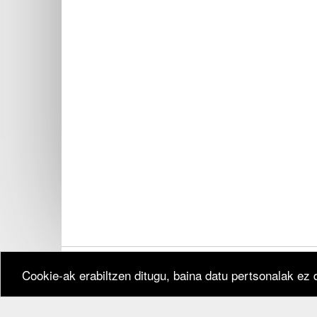
Cookie-ak erabiltzen ditugu, baina datu pertsonalak ez