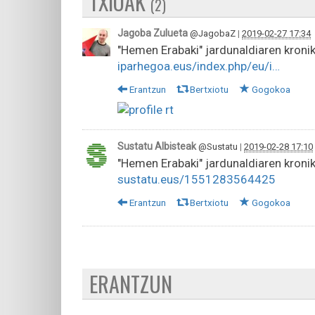
TXIOAK
(2)
Jagoba Zulueta
@JagobaZ
|
2019-02-27 17:34
"Hemen Erabaki" jardunaldiaren kroni
iparhegoa.eus/index.php/eu/i…
Erantzun
Bertxiotu
Gogokoa
Sustatu Albisteak
@Sustatu
|
2019-02-28 17:10
"Hemen Erabaki" jardunaldiaren kroni
sustatu.eus/1551283564425
Erantzun
Bertxiotu
Gogokoa
ERANTZUN