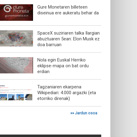
Gure Monetaren billeteen
diseinua ere aukeratu behar da
SpaceX suziriaren talka Ilargian
abuztuaren 5ean: Elon Musk ez
doa barruan
Nola egin Euskal Herriko
eklipse-mapa on bat ordu
erdian
Tagzaniaren ekarpena
Wikipediari: 4.000 argazki (eta
etorriko direnak)
»»
Jardun osoa