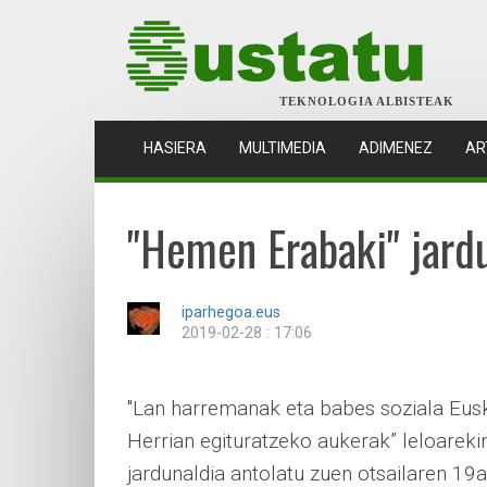
TEKNOLOGIA ALBISTEAK
(CURRENT)
HASIERA
MULTIMEDIA
ADIMENEZ
AR
"Hemen Erabaki" jard
iparhegoa.eus
2019-02-28 : 17:06
"Lan harremanak eta babes soziala Eus
Herrian egituratzeko aukerak” leloareki
jardunaldia antolatu zuen otsailaren 19