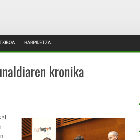
TXIBOA
HARPIDETZA
unaldiaren kronika
kal
n
an