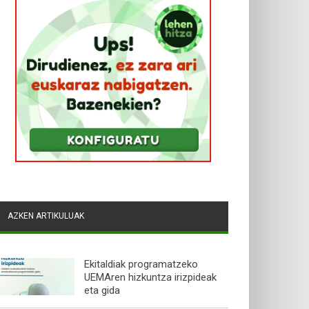
AZKEN ARTIKULUAK
Ekitaldiak programatzeko
UEMAren hizkuntza irizpideak
eta gida