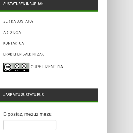
SUSTATUREN INGURUAN
ZER DA SUSTATU?
ARTXIBOA
KONTAKTUA
ERABILPEN BALDINTZAK
GURE LIZENTZIA
JARRAITU SUSTATU.EUS
E-postaz, mezuz mezu: