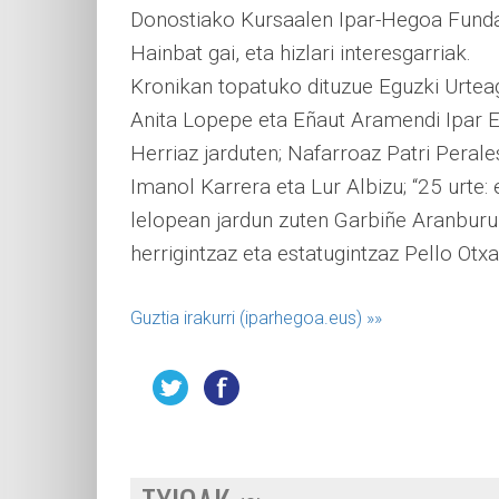
Donostiako Kursaalen Ipar-Hegoa Funda
Hainbat gai, eta hizlari interesgarriak.
Kronikan topatuko dituzue Eguzki Urtea
Anita Lopepe eta Eñaut Aramendi Ipar 
Herriaz jarduten; Nafarroaz Patri Perale
Imanol Karrera eta Lur Albizu; “25 urte
lelopean jardun zuten Garbiñe Aranburu,
herrigintzaz eta estatugintzaz Pello Otx
Guztia irakurri (iparhegoa.eus)
»»