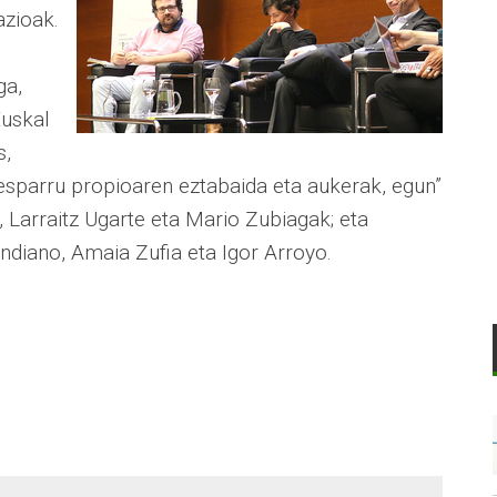
zioak.
ga,
Euskal
s,
: esparru propioaren eztabaida eta aukerak, egun”
 Larraitz Ugarte eta Mario Zubiagak; eta
andiano, Amaia Zufia eta Igor Arroyo.