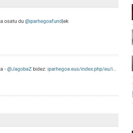
ka osatu du
@iparhegoafund
|ek
ka -
@JagobaZ
bidez:
iparhegoa.eus/index.php/eu/i…