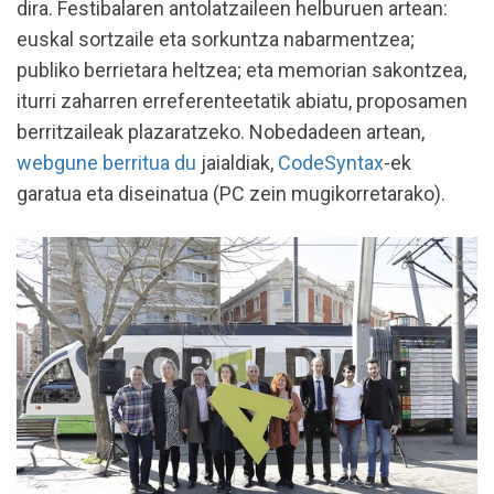
dira. Festibalaren antolatzaileen helburuen artean:
euskal sortzaile eta sorkuntza nabarmentzea;
publiko berrietara heltzea; eta memorian sakontzea,
iturri zaharren erreferenteetatik abiatu, proposamen
berritzaileak plazaratzeko. Nobedadeen artean,
webgune berritua du
jaialdiak,
CodeSyntax
-ek
garatua eta diseinatua (PC zein mugikorretarako).