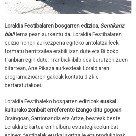
Loraldia Festibalaren bosgarren edizioa
,
Sentikariz
blai!
lema pean aurkeztu da. Loraldia Festibalaren
edizio honen aurkezpena egiteko antolatzaileek
formatu berritzailea erabili izan dute eta Bilboko
tranbian egin dute. Tranbiak ibilbidea burutzen zuen
bitartean, Ane Pikaza aurkezleak Loraldiaren
programazioaren gakoak kontatu dizkie
bertaratutakoei.
Loraldia Festibaleko bosgarren edizioak
euskal
kulturako zenbait erreferente izango ditu gogoan
.
Oraingoan, Sarrionandia eta Artze, besteak beste.
Loraldia Elkartearen helburu estrategikoekin bat
eginez, festibalak euskal sortzaile eta produkzioak