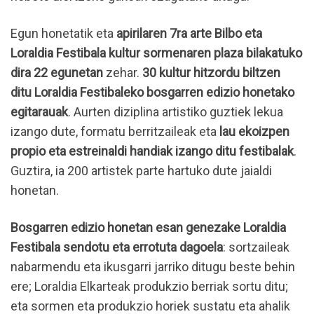
Egun honetatik eta
apirilaren 7ra arte Bilbo eta
Loraldia Festibala kultur sormenaren plaza bilakatuko
dira 22 egunetan
zehar.
30 kultur hitzordu biltzen
ditu Loraldia Festibaleko bosgarren edizio honetako
egitarauak
. Aurten diziplina artistiko guztiek lekua
izango dute, formatu berritzaileak eta
lau ekoizpen
propio eta estreinaldi handiak izango ditu festibalak
.
Guztira, ia 200 artistek parte hartuko dute jaialdi
honetan.
Bosgarren edizio honetan esan genezake Loraldia
Festibala sendotu eta errotuta dagoela
: sortzaileak
nabarmendu eta ikusgarri jarriko ditugu beste behin
ere; Loraldia Elkarteak produkzio berriak sortu ditu;
eta sormen eta produkzio horiek sustatu eta ahalik