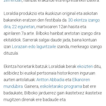
zerrendan
, hainbat erakunde eta enpresarekin batera.
Loraldia produkzio eta ikuskizun original eta askotan
bakanekin eratzen den festibala da.
30 ekintza izango
dira, 22 egunetan
, martxoaren 12an hasita eta
apirilaren 7a arte. Bilboko hainbat aretotan izango dira
ekitaldiok. Sarrerak salgai daude jada, baina kontuan
izan
Lorazain edo laguntzaile
izanda, merkeago izango
dituzula.
Ekintza horietarik batzuk Loraldiak berak
ekoizten
ditu,
adibidez bi euskal pertsonaia historikoren inguruan
aurten antolatuak:
Antton Abbadia
eta
Elkanoren
mundubira
. Gainera,
eskoletarako programa
bat ere
badaukate, Bilboko jarduerez gain ikastetxez ikastetxe
mugitzen direnak ere badaude eta.