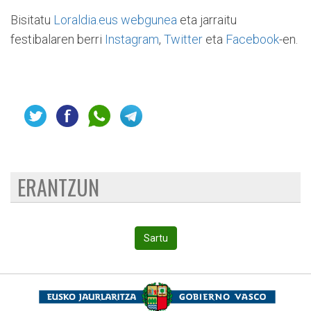
Bisitatu
Loraldia.eus webgunea
eta jarraitu
festibalaren berri
Instagram
,
Twitter
eta
Facebook
-en.
ERANTZUN
Sartu