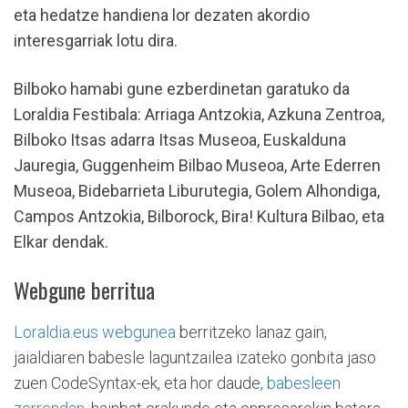
eta hedatze handiena lor dezaten akordio
interesgarriak lotu dira.
Bilboko hamabi gune ezberdinetan garatuko da
Loraldia Festibala: Arriaga Antzokia, Azkuna Zentroa,
Bilboko Itsas adarra Itsas Museoa, Euskalduna
Jauregia, Guggenheim Bilbao Museoa, Arte Ederren
Museoa, Bidebarrieta Liburutegia, Golem Alhondiga,
Campos Antzokia, Bilborock, Bira! Kultura Bilbao, eta
Elkar dendak.
Webgune berritua
Loraldia.eus webgunea
berritzeko lanaz gain,
jaialdiaren babesle laguntzailea izateko gonbita jaso
zuen CodeSyntax-ek, eta hor daude,
babesleen