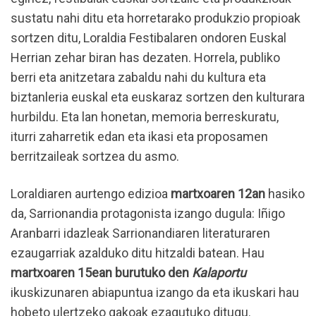
sustatu nahi ditu eta horretarako produkzio propioak
sortzen ditu, Loraldia Festibalaren ondoren Euskal
Herrian zehar biran has dezaten. Horrela, publiko
berri eta anitzetara zabaldu nahi du kultura eta
biztanleria euskal eta euskaraz sortzen den kulturara
hurbildu. Eta lan honetan, memoria berreskuratu,
iturri zaharretik edan eta ikasi eta proposamen
berritzaileak sortzea du asmo.
Loraldiaren aurtengo edizioa
martxoaren 12an
hasiko
da, Sarrionandia protagonista izango dugula: Iñigo
Aranbarri idazleak Sarrionandiaren literaturaren
ezaugarriak azalduko ditu hitzaldi batean. Hau
martxoaren 15ean burutuko den
Kalaportu
ikuskizunaren abiapuntua izango da eta ikuskari hau
hobeto ulertzeko gakoak ezagutuko ditugu.