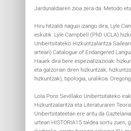
Jardunaldiaren zioa zera da: Metodo eta 
Hiru hitzaldi nagusi izango dira, Lyle C
eskutik. Lyle Campbell (PhD UCLA) hizk
Unibertsitateko Hizkuntzalaritza Sailea
artean) Catalogue of Endangered Langu
Hauek dira bere espezializazioak: hizku
eta galzorian diren hizkuntzak, hizkunt
hizkuntzak), tipologia, uralikoa. Orego
Lola Pons Sevillako Unibertsitateko irak
Hizkuntzalaritza eta Literaturaren Teor
Unibertsitateetan ere aritu da Gaztelania
urtean HISTORIA15 taldea sortu zuen, ga