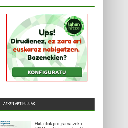
AZKEN ARTIKULUAK
Ekitaldiak programatzeko