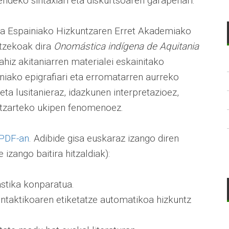
endeko sintaxiari eta diskurtsoaren garapenari.
ta Espainiako Hizkuntzaren Erret Akademiako
ntzekoak dira
Onomástica indígena de Aquitania
hiz akitaniarren materialei eskainitako
aniako epigrafiari eta erromatarren aurreko
 eta lusitanieraz, idazkunen interpretazioez,
ntzarteko ukipen fenomenoez.
PDF-an
. Adibide gisa euskaraz izango diren
 izango baitira hitzaldiak):
tika konparatua.
ntaktikoaren etiketatze automatikoa hizkuntz