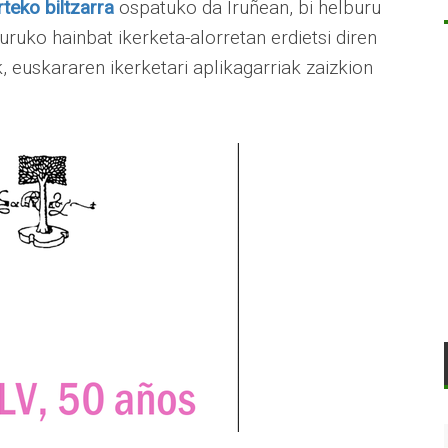
teko biltzarra
ospatuko da Iruñean, bi helburu
uruko hainbat ikerketa-alorretan erdietsi diren
k, euskararen ikerketari aplikagarriak zaizkion