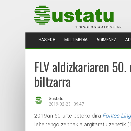
TEKNOLOGIA ALBISTEAK
(CURRENT)
HASIERA
MULTIMEDIA
ADIMENEZ
AR
FLV aldizkariaren 50.
biltzarra
Sustatu
2019-02-23 : 09:47
2019an 50 urte beteko dira
Fontes Lin
lehenengo zenbakia argitaratu zenetik 