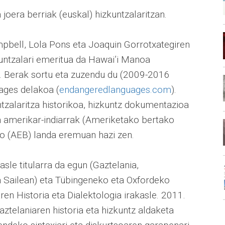
joera berriak (euskal) hizkuntzalaritzan.
ampbell, Lola Pons eta Joaquin Gorrotxategiren
untzalari emeritua da Hawai’i Manoa
n. Berak sortu eta zuzendu du (2009-2016
ages delakoa (
endangeredlanguages.com
).
ntzalaritza historikoa, hizkuntz dokumentazioa
za amerikar-indiarrak (Ameriketako bertako
ngo (AEB) landa eremuan hazi zen.
asle titularra da egun (Gaztelania,
ia Sailean) eta Tübingeneko eta Oxfordeko
ren Historia eta Dialektologia irakasle. 2011.
ztelaniaren historia eta hizkuntz aldaketa