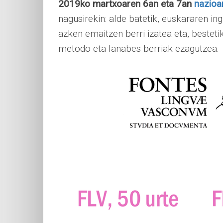
2019ko martxoaren 6an eta 7an
nazioar
nagusirekin: alde batetik, euskararen ing
azken emaitzen berri izatea eta, besteti
metodo eta lanabes berriak ezagutzea.