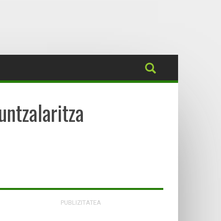
untzalaritza
PUBLIZITATEA