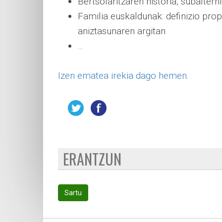
Bertsolaritzaren historia, subaltern
Familia euskaldunak: definizio pr
aniztasunaren argitan
...
Izen ematea irekia dago hemen
.
ERANTZUN
Sartu