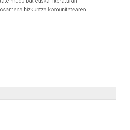
itate modu bat euskal literaturan
oposamena hizkuntza komunitatearen