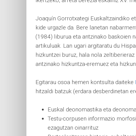
ikertzeko, arreta berezia eskainiz XV. m
Joaquín Gorrotxategi Euskaltzaindiko e
kide urgazle da. Bere lanetan nabarme
(1984) liburua eta antzinako baskoien na
artikuluak. Lan ugari argitaratu du Hisp
hizkuntzei buruz, hala nola zeltiberieraz
antzinako hizkuntza-eremuez eta hizku
Egitarau osoa hemen kontsulta daiteke
hitzaldi batzuk (erdara desberdinetan ere
Euskal deonomastika eta deonomas
Testu-corpusen informazio morfosi
ezagutzan oinarrituz