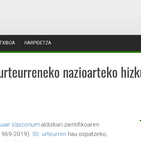
TXIBOA
HARPIDETZA
 urteurreneko nazioarteko hizk
guae Vasconum
aldizkari zientifikoaren
(1969-2019).
50. urteurren
hau ospatzeko,