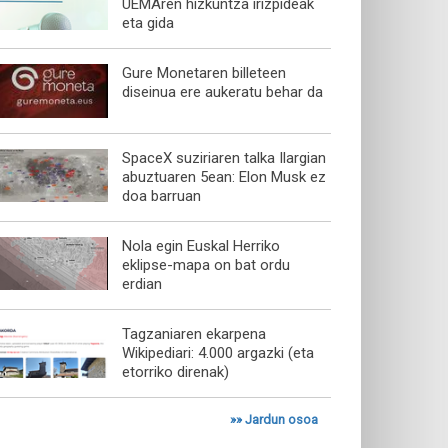
UEMAren hizkuntza irizpideak
eta gida
Gure Monetaren billeteen
diseinua ere aukeratu behar da
SpaceX suziriaren talka Ilargian
abuztuaren 5ean: Elon Musk ez
doa barruan
Nola egin Euskal Herriko
eklipse-mapa on bat ordu
erdian
Tagzaniaren ekarpena
Wikipediari: 4.000 argazki (eta
etorriko direnak)
»»
Jardun osoa