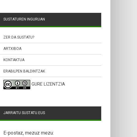
SUSTATUREN INGURUAN
ZER DA SUSTATU?
ARTXIBOA
KONTAKTUA
ERABILPEN BALDINTZAK
GURE LIZENTZIA
JARRAITU SUSTATU.EUS
E-postaz, mezuz mezu: