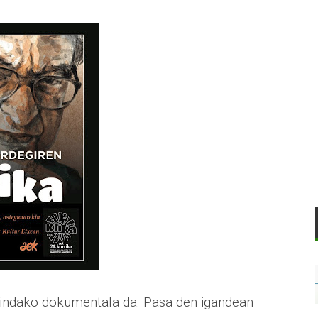
 egindako dokumentala da. Pasa den igandean