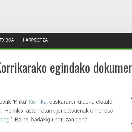
TXIBOA
HARPIDETZA
(Korrikarako egindako dokumen
stik "Klika"
Korrika
, euskararen aldeko ekitaldi
kal Herriko lasterketarik jendetsuenak omendua
rdegi
". Baina, badakigu nor izan den?