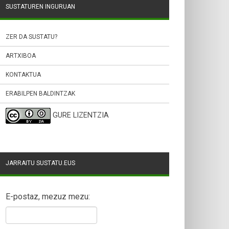
SUSTATUREN INGURUAN
ZER DA SUSTATU?
ARTXIBOA
KONTAKTUA
ERABILPEN BALDINTZAK
GURE LIZENTZIA
JARRAITU SUSTATU.EUS
E-postaz, mezuz mezu: