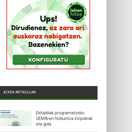
AZKEN ARTIKULUAK
Ekitaldiak programatzeko
UEMAren hizkuntza irizpideak
eta gida