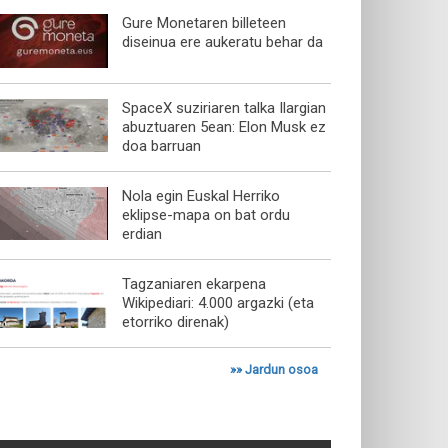
Gure Monetaren billeteen
diseinua ere aukeratu behar da
SpaceX suziriaren talka Ilargian
abuztuaren 5ean: Elon Musk ez
doa barruan
Nola egin Euskal Herriko
eklipse-mapa on bat ordu
erdian
Tagzaniaren ekarpena
Wikipediari: 4.000 argazki (eta
etorriko direnak)
»»
Jardun osoa