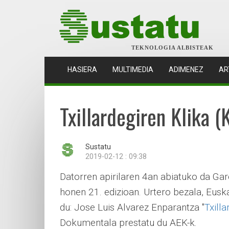
TEKNOLOGIA ALBISTEAK
(CURRENT)
HASIERA
MULTIMEDIA
ADIMENEZ
AR
Txillardegiren Klika 
Sustatu
2019-02-12 : 09:38
Datorren apirilaren 4an abiatuko da Gare
honen 21. edizioan. Urtero bezala, Eus
du: Jose Luis Alvarez Enparantza "
Txilla
Dokumentala prestatu du AEK-k.