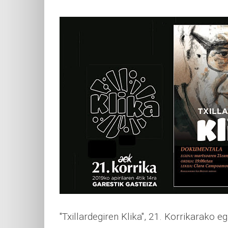
"Txillardegiren Klika", 21. Korrikarako