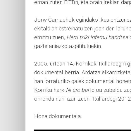
eman zuten EiTBn, eta orain irekian da
Jorw Camachok egindako ikus-entzunezko
ekitaldian estreinatu zen joan den laru
emititu zuen,
Herri txiki Infernu handi
sai
gaztelaniazko azpitituluekin.
2005. urtean 14. Korrikak Txillardegiri 
dokumental berria. Ardatza elkarrizketa 
han jorraturiko gaiek dokumental honeta
Korrika hark
Ni ere bai
leloa zabaldu zu
omendu nahi izan zuen. Txillardegi 2012k
Hona dokumentala: