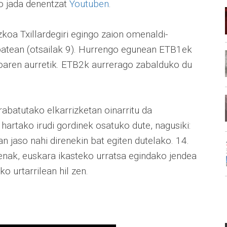
go jada denentzat
Youtuben
.
a Txillardegiri egingo zaion omenaldi-
nbatean (otsailak 9). Hurrengo egunean ETB1ek
oaren aurretik. ETB2k aurrerago zabalduko du
grabatutako elkarrizketan oinarritu da
hartako irudi gordinek osatuko dute, nagusiki:
n jaso nahi direnekin bat egiten dutelako. 14.
enak, euskara ikasteko urratsa egindako jendea
o urtarrilean hil zen.