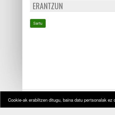
ERANTZUN
Sartu
Cookie-ak erabiltzen ditugu, baina datu pertsonalak ez