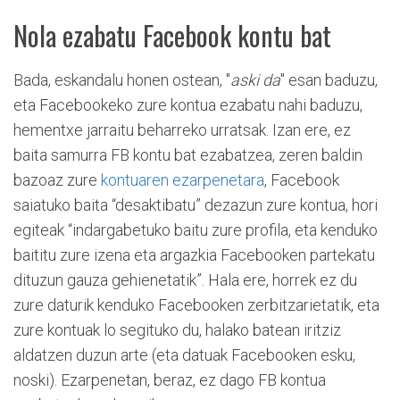
Nola ezabatu Facebook kontu bat
Bada, eskandalu honen ostean, "
aski da
" esan baduzu,
eta Facebookeko zure kontua ezabatu nahi baduzu,
hementxe jarraitu beharreko urratsak. Izan ere, ez
baita samurra FB kontu bat ezabatzea, zeren baldin
bazoaz zure
kontuaren ezarpenetara
, Facebook
saiatuko baita “desaktibatu” dezazun zure kontua, hori
egiteak “indargabetuko baitu zure profila, eta kenduko
baititu zure izena eta argazkia Facebooken partekatu
dituzun gauza gehienetatik”. Hala ere, horrek ez du
zure daturik kenduko Facebooken zerbitzarietatik, eta
zure kontuak lo segituko du, halako batean iritziz
aldatzen duzun arte (eta datuak Facebooken esku,
noski). Ezarpenetan, beraz, ez dago FB kontua