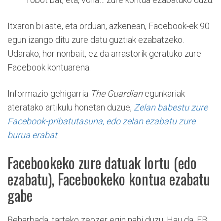
Itxaron bi aste, eta orduan, azkenean, Facebook-ek 90
egun izango ditu zure datu guztiak ezabatzeko.
Udarako, hor nonbait, ez da arrastorik geratuko zure
Facebook kontuarena.
Informazio gehigarria
The Guardian
egunkariak
ateratako artikulu honetan duzue,
Zelan babestu zure
Facebook-pribatutasuna, edo zelan ezabatu zure
burua erabat
.
Facebookeko zure datuak lortu (edo
ezabatu), Facebookeko kontua ezabatu
gabe
Beharbada, tarteko zeozer egin nahi duzu. Hau da, FB