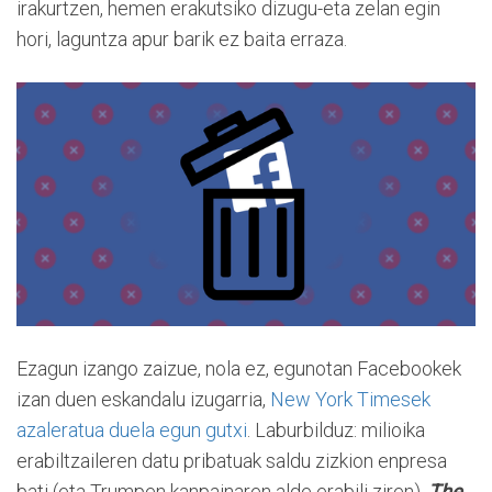
irakurtzen, hemen erakutsiko dizugu-eta zelan egin
hori, laguntza apur barik ez baita erraza.
Ezagun izango zaizue, nola ez, egunotan Facebookek
izan duen eskandalu izugarria,
New York Timesek
azaleratua duela egun gutxi
. Laburbilduz: milioika
erabiltzaileren datu pribatuak saldu zizkion enpresa
bati (eta Trumpen kanpainaren alde erabili ziren).
The