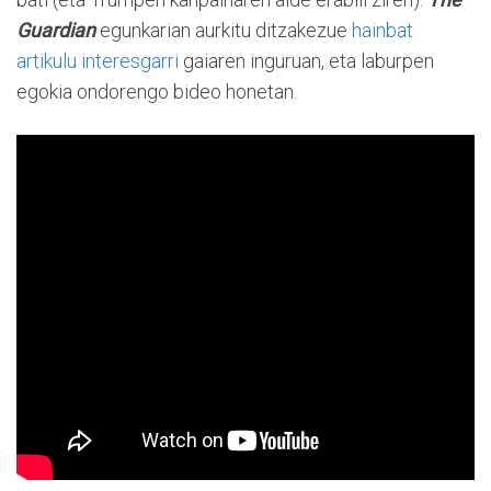
Guardian
egunkarian aurkitu ditzakezue
hainbat
artikulu interesgarri
gaiaren inguruan, eta laburpen
egokia ondorengo bideo honetan.