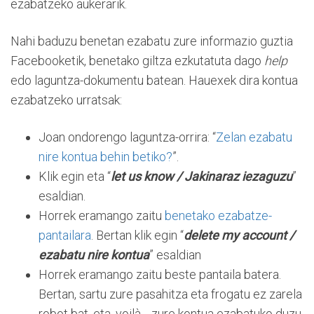
ezabatzeko aukerarik.
Nahi baduzu benetan ezabatu zure informazio guztia
Facebooketik, benetako giltza ezkutatuta dago
help
edo laguntza-dokumentu batean. Hauexek dira kontua
ezabatzeko urratsak:
Joan ondorengo laguntza-orrira: “
Zelan ezabatu
nire kontua behin betiko?
”.
Klik egin eta “
let us know / Jakinaraz iezaguzu
”
esaldian.
Horrek eramango zaitu
benetako ezabatze-
pantailara
. Bertan klik egin “
delete my account /
ezabatu nire kontua
” esaldian
Horrek eramango zaitu beste pantaila batera.
Bertan, sartu zure pasahitza eta frogatu ez zarela
robot bat, eta, voilà… zure kontua ezabatuko duzu.