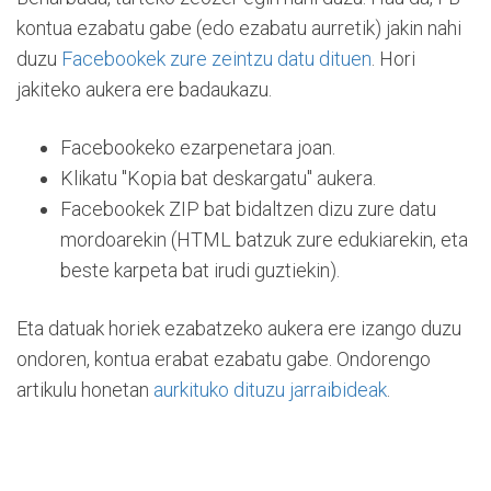
kontua ezabatu gabe (edo ezabatu aurretik) jakin nahi
duzu
Facebookek zure zeintzu datu dituen
. Hori
jakiteko aukera ere badaukazu.
Facebookeko ezarpenetara joan.
Klikatu "Kopia bat deskargatu" aukera.
Facebookek ZIP bat bidaltzen dizu zure datu
mordoarekin (HTML batzuk zure edukiarekin, eta
beste karpeta bat irudi guztiekin).
Eta datuak horiek ezabatzeko aukera ere izango duzu
ondoren, kontua erabat ezabatu gabe. Ondorengo
artikulu honetan
aurkituko dituzu jarraibideak
.