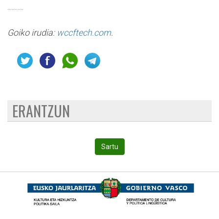
...........
Goiko irudia:
wccftech.com
.
ERANTZUN
Sartu