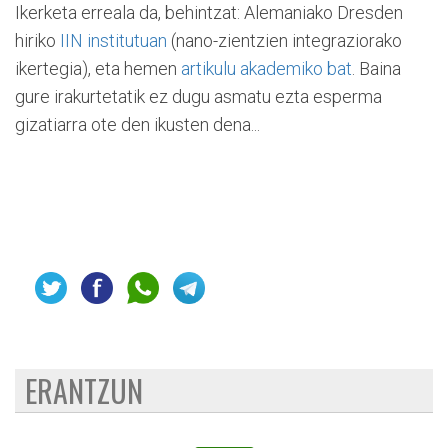
Ikerketa erreala da, behintzat: Alemaniako Dresden
hiriko
IIN institutuan
(nano-zientzien integraziorako
ikertegia), eta hemen
artikulu akademiko bat
. Baina
gure irakurtetatik ez dugu asmatu ezta esperma
gizatiarra ote den ikusten dena...
ERANTZUN