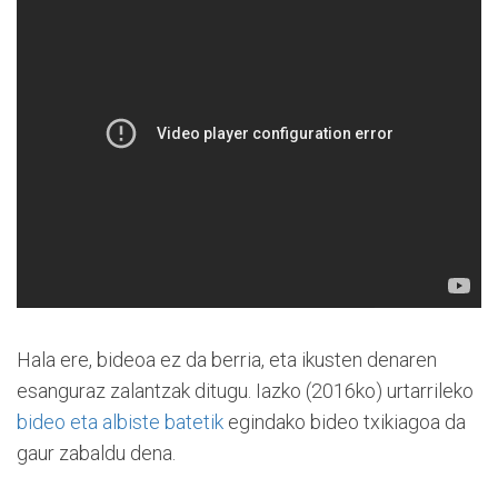
Hala ere, bideoa ez da berria, eta ikusten denaren
esanguraz zalantzak ditugu. Iazko (2016ko) urtarrileko
bideo eta albiste batetik
egindako bideo txikiagoa da
gaur zabaldu dena.