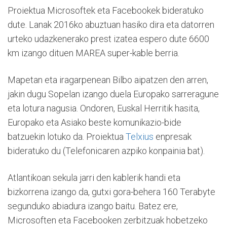
Proiektua Microsoftek eta Facebookek bideratuko
dute. Lanak 2016ko abuztuan hasiko dira eta datorren
urteko udazkenerako prest izatea espero dute 6600
km izango dituen MAREA super-kable berria.
Mapetan eta iragarpenean Bilbo aipatzen den arren,
jakin dugu Sopelan izango duela Europako sarreragune
eta lotura nagusia. Ondoren, Euskal Herritik hasita,
Europako eta Asiako beste komunikazio-bide
batzuekin lotuko da. Proiektua
Telxius
enpresak
bideratuko du (Telefonicaren azpiko konpainia bat).
Atlantikoan sekula jarri den kablerik handi eta
bizkorrena izango da, gutxi gora-behera 160 Terabyte
segunduko abiadura izango baitu. Batez ere,
Microsoften eta Facebooken zerbitzuak hobetzeko