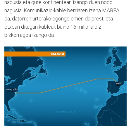
nagusia eta gure kontinentean izango duen nodo
nagusia. Komunikazio-kable berriaren izena MAREA
da, datorren urterako egongo omen da prest, eta
etxean ditugun kableak baino 16 milioi aldiz
bizkorragoa izango da.