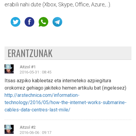
erabili nahi dute (Xbox, Skype, Office, Azure,...).
ERANTZUNAK
Aitzol
#1
2016-05-31 : 08:45
Itsas azpiko kableetaz eta interneteko azpiegitura
orokorrez gehiago jakiteko hemen artikulu bat (ingelesez)
http://arstechnica.com/information-
technology/2016/05/how-the-internet-works-submarine-
cables-data-centres-last-mile/
Aitzol
#2
2016-06-06 : 09:17