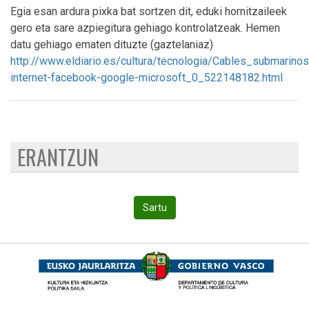
Egia esan ardura pixka bat sortzen dit, eduki hornitzaileek
gero eta sare azpiegitura gehiago kontrolatzeak. Hemen
datu gehiago ematen dituzte (gaztelaniaz)
http://www.eldiario.es/cultura/tecnologia/Cables_submarinos
internet-facebook-google-microsoft_0_522148182.html
ERANTZUN
Sartu