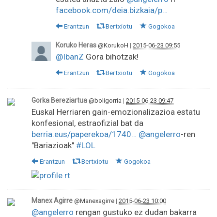
facebook.com/deia.bizkaia/p…
Erantzun
Bertxiotu
Gogokoa
Koruko Heras
@KorukoH
|
2015-06-23 09:55
@IbanZ
Gora bihotzak!
Erantzun
Bertxiotu
Gogokoa
Gorka Bereziartua
@boligorria
|
2015-06-23 09:47
Euskal Herriaren gain-emozionalizazioa estatu
konfesional, estraofizial bat da
berria.eus/paperekoa/1740…
@angelerro
-ren
"Bariazioak"
#LOL
Erantzun
Bertxiotu
Gogokoa
Manex Agirre
@Manexagirre
|
2015-06-23 10:00
@angelerro
rengan gustuko ez dudan bakarra