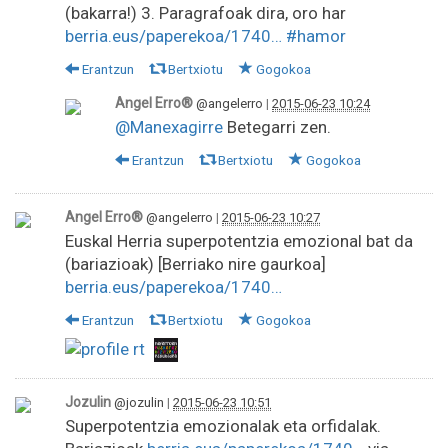
(bakarra!) 3. Paragrafoak dira, oro har
berria.eus/paperekoa/1740…
#hamor
Erantzun
Bertxiotu
Gogokoa
Angel Erro®
@angelerro
|
2015-06-23 10:24
@Manexagirre
Betegarri zen.
Erantzun
Bertxiotu
Gogokoa
Angel Erro®
@angelerro
|
2015-06-23 10:27
Euskal Herria superpotentzia emozional bat da
(bariazioak) [Berriako nire gaurkoa]
berria.eus/paperekoa/1740…
Erantzun
Bertxiotu
Gogokoa
Jozulin
@jozulin
|
2015-06-23 10:51
Superpotentzia emozionalak eta orfidalak.