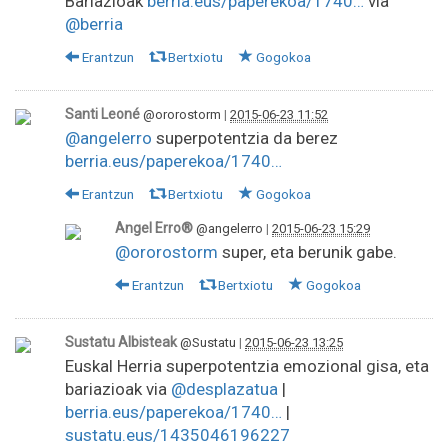
Bariazioak
berria.eus/paperekoa/1740…
via
@berria
Erantzun
Bertxiotu
Gogokoa
Santi Leoné
@ororostorm
|
2015-06-23 11:52
@angelerro
superpotentzia da berez
berria.eus/paperekoa/1740…
Erantzun
Bertxiotu
Gogokoa
Angel Erro®
@angelerro
|
2015-06-23 15:29
@ororostorm
super, eta berunik gabe.
Erantzun
Bertxiotu
Gogokoa
Sustatu Albisteak
@Sustatu
|
2015-06-23 13:25
Euskal Herria superpotentzia emozional gisa, eta
bariazioak via
@desplazatua
|
berria.eus/paperekoa/1740…
|
sustatu.eus/1435046196227