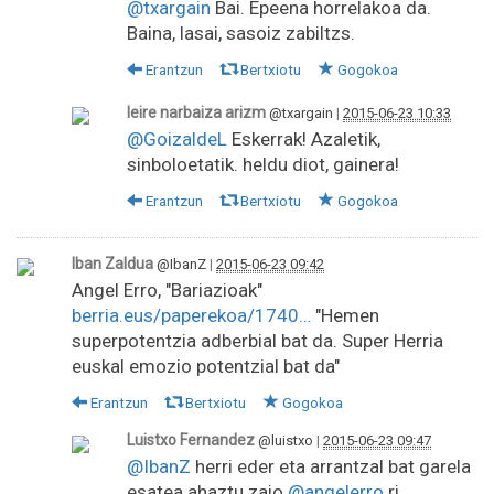
@txargain
Bai. Epeena horrelakoa da.
Baina, lasai, sasoiz zabiltzs.
Erantzun
Bertxiotu
Gogokoa
leire narbaiza arizm
@txargain
|
2015-06-23 10:33
@GoizaldeL
Eskerrak! Azaletik,
sinboloetatik. heldu diot, gainera!
Erantzun
Bertxiotu
Gogokoa
Iban Zaldua
@IbanZ
|
2015-06-23 09:42
Angel Erro, "Bariazioak"
berria.eus/paperekoa/1740…
"Hemen
superpotentzia adberbial bat da. Super Herria
euskal emozio potentzial bat da"
Erantzun
Bertxiotu
Gogokoa
Luistxo Fernandez
@luistxo
|
2015-06-23 09:47
@IbanZ
herri eder eta arrantzal bat garela
esatea ahaztu zaio
@angelerro
ri