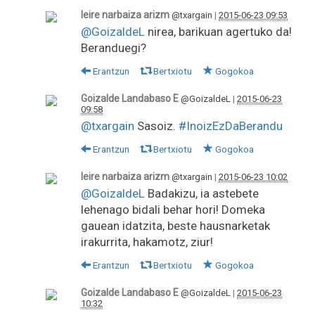
leire narbaiza arizm
@txargain
|
2015-06-23 09:53
@GoizaldeL
nirea, barikuan agertuko da!
Beranduegi?
Erantzun
Bertxiotu
Gogokoa
Goizalde Landabaso E
@GoizaldeL
|
2015-06-23
09:58
@txargain
Sasoiz.
#InoizEzDaBerandu
Erantzun
Bertxiotu
Gogokoa
leire narbaiza arizm
@txargain
|
2015-06-23 10:02
@GoizaldeL
Badakizu, ia astebete
lehenago bidali behar hori! Domeka
gauean idatzita, beste hausnarketak
irakurrita, hakamotz, ziur!
Erantzun
Bertxiotu
Gogokoa
Goizalde Landabaso E
@GoizaldeL
|
2015-06-23
10:32