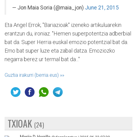
— Jon Maia Soria (@maia_jon)
June 21, 2015
Eta Angel Errok, "Bariazioak" izeneko artikuluarekin
erantzun du, ironiaz. "Hemen superpotentzia adberbial
bat da. Super Herria euskal emozio potentzial bat da.
Emo bat super luze eta zabal datza. Emoziozko
negarra berez ur termal bat da..."
Guztia irakurri (berria.eus)
»»
TXIOAK
(24)