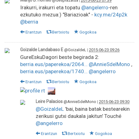
Marijo D. Horrillo
@desplazatua
|
2015-06-23 07:39
Irakurri, irakurri eta topatu
@angelerro
-ren
ezkutuko mezua:) "Bariazioak" -
kcy.me/24p2k
@berria
Erantzun
Bertxiotu
Gogokoa
Goizalde Landabaso E
@GoizaldeL
|
2015-06-23 09:26
GureEskuDagori beste begirada 2:
berria.eus/paperekoa/2064…
@AnnieSdelMono
,
berria.eus/paperekoa/1740…
@angelerro
Erantzun
Bertxiotu
Gogokoa
Leire Palacios
@AnnieSdelMono
|
2015-06-23 09:30
@GoizaldeL
'bai, baina batak bestearekin
zerikusi gutxi daukala jakitun' Touché
@angelerro
Erantzun
Bertxiotu
Gogokoa