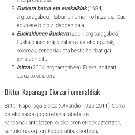
Euskera batua eta euskalkiak
(1984,
argitaragabea). Eibarren emaniko hitzaldia. Gaur
egun ere bizibizi dagoen gaia.
Euskaldunen ikuskera
(2001, argitaragabea).
Euskaldunen erlijio zaharra, asteko egunak,
koloreak, zenbakiak eta beste hainbat gai
jorratzen ditu.
Initza
(2004, argitaragabea). Euskal aditzari
buruzko saiakera.
Bittor Kapanaga Elorzari omenaldiak
Bittor Kapanaga Elorza (Otxandio 1925-2011). Gerra
osteko sasoi gogorretan alfabetatze
kanpainak antolatzen, euskeraren erroak aztertzen,
kantuletrak egiten, kooperatibak sortzen,