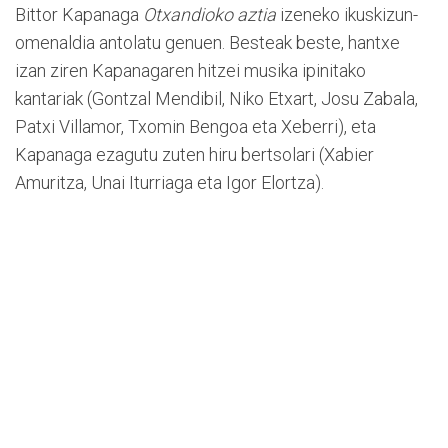
Bittor Kapanaga
Otxandioko aztia
izeneko ikuskizun-
omenaldia antolatu genuen. Besteak beste, hantxe
izan ziren Kapanagaren hitzei musika ipinitako
kantariak (Gontzal Mendibil, Niko Etxart, Josu Zabala,
Patxi Villamor, Txomin Bengoa eta Xeberri), eta
Kapanaga ezagutu zuten hiru bertsolari (Xabier
Amuritza, Unai Iturriaga eta Igor Elortza).