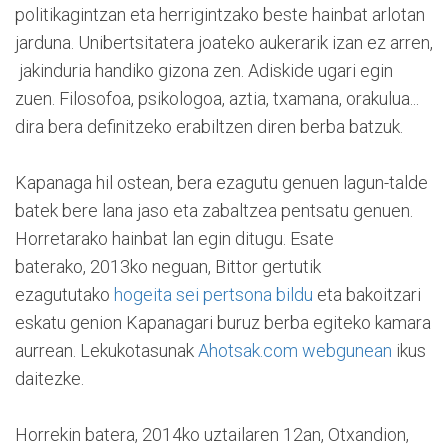
politikagintzan eta herrigintzako beste hainbat arlotan
jarduna. Unibertsitatera joateko aukerarik izan ez arren,
jakinduria handiko gizona zen. Adiskide ugari egin
zuen. Filosofoa, psikologoa, aztia, txamana, orakulua...
dira bera definitzeko erabiltzen diren berba batzuk.
Kapanaga hil ostean, bera ezagutu genuen lagun-talde
batek bere lana jaso eta zabaltzea pentsatu genuen.
Horretarako hainbat lan egin ditugu. Esate
baterako, 2013ko neguan, Bittor gertutik
ezagututako
hogeita sei pertsona bildu
eta bakoitzari
eskatu genion Kapanagari buruz berba egiteko kamara
aurrean. Lekukotasunak
Ahotsak.com webgunean
ikus
daitezke.
Horrekin batera, 2014ko uztailaren 12an, Otxandion,