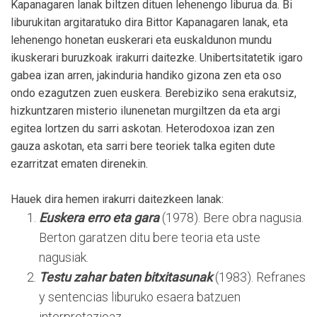
Kapanagaren lanak biltzen dituen lehenengo liburua da. Bi
liburukitan argitaratuko dira Bittor Kapanagaren lanak, eta
lehenengo honetan euskerari eta euskaldunon mundu
ikuskerari buruzkoak irakurri daitezke. Unibertsitatetik igaro
gabea izan arren, jakinduria handiko gizona zen eta oso
ondo ezagutzen zuen euskera. Berebiziko sena erakutsiz,
hizkuntzaren misterio ilunenetan murgiltzen da eta argi
egitea lortzen du sarri askotan. Heterodoxoa izan zen
gauza askotan, eta sarri bere teoriek talka egiten dute
ezarritzat ematen direnekin.
Hauek dira hemen irakurri daitezkeen lanak:
Euskera erro eta gara
(1978). Bere obra nagusia.
Berton garatzen ditu bere teoria eta uste
nagusiak.
Testu zahar baten bitxitasunak
(1983). Refranes
y sentencias liburuko esaera batzuen
interpretazioaz.