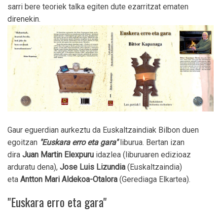
sarri bere teoriek talka egiten dute ezarritzat ematen
direnekin.
Gaur eguerdian aurkeztu da Euskaltzaindiak Bilbon duen
egoitzan
"Euskara erro eta gara"
liburua. Bertan izan
dira
Juan Martin Elexpuru
idazlea (liburuaren edizioaz
arduratu dena),
Jose Luis Lizundia
(Euskaltzaindia)
eta
Antton Mari Aldekoa-Otalora
(Gerediaga Elkartea).
"Euskara erro eta gara"