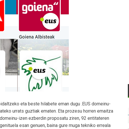
daltzeko eta beste hilabete eman dugu .EUS domeinu-
 izateko urrats guztiak ematen. Eta prozesu horren emaitza
3 domeinu-izen ezberdin proposatu ziren, 92 entitateren
 genituela esan genuen, baina gure muga tekniko erreala