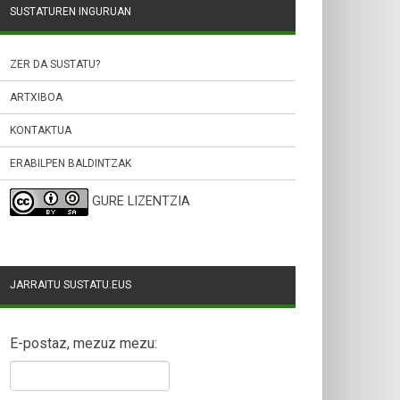
SUSTATUREN INGURUAN
ZER DA SUSTATU?
ARTXIBOA
KONTAKTUA
ERABILPEN BALDINTZAK
GURE LIZENTZIA
JARRAITU SUSTATU.EUS
E-postaz, mezuz mezu: