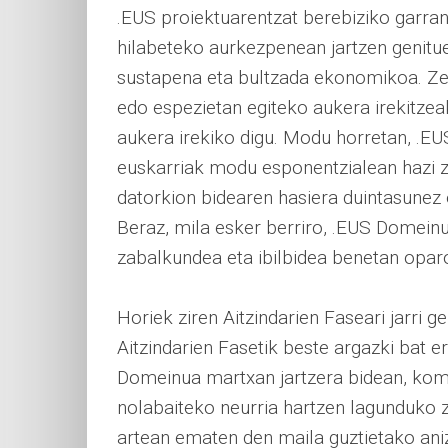
.EUS proiektuarentzat berebiziko garrant
hilabeteko aurkezpenean jartzen genitu
sustapena eta bultzada ekonomikoa. Ze
edo espezietan egiteko aukera irekitzea
aukera irekiko digu. Modu horretan, .
euskarriak modu esponentzialean hazi za
datorkion bidearen hasiera duintasunez
Beraz, mila esker berriro, .EUS Domein
zabalkundea eta ibilbidea benetan opar
Horiek ziren Aitzindarien Faseari jarri 
Aitzindarien Fasetik beste argazki bat 
Domeinua martxan jartzera bidean, komu
nolabaiteko neurria hartzen lagunduko z
artean ematen den maila guztietako ani