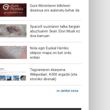
Gure Monetaren billeteen
diseinua ere aukeratu behar da
SpaceX suziriaren talka Ilargian
abuztuaren 5ean: Elon Musk ez
doa barruan
Nola egin Euskal Herriko
eklipse-mapa on bat ordu
erdian
Tagzaniaren ekarpena
Wikipediari: 4.000 argazki (eta
etorriko direnak)
»»
Jardun osoa