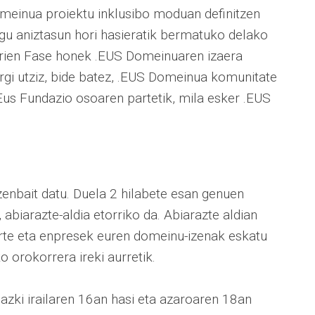
omeinua proiektu inklusibo moduan definitzen
gu aniztasun hori hasieratik bermatuko delako
darien Fase honek .EUS Domeinuaren izaera
Argi utziz, bide batez, .EUS Domeinua komunitate
us Fundazio osoaren partetik, mila esker .EUS
zenbait datu. Duela 2 hilabete esan genuen
abiarazte-aldia etorriko da. Abiarazte aldian
rte eta enpresek euren domeinu-izenak eskatu
o orokorrera ireki aurretik.
azki irailaren 16an hasi eta azaroaren 18an