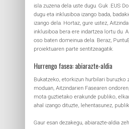
isla zuzena dela uste dugu. Guk .EUS D
dugu eta inklusiboa izango bada, badaki
izango dela. Hortaz, gure ustez, Aitzin
inklusiboa bera ere indartzea lortu du. 
oso baten domeinua dela. Beraz, PuntuE
proiektuaren parte sentitzeagatik.
Hurrengo fasea: abiarazte-aldia
Bukatzeko, etorkizun hurbilari buruzko 
moduan, Aitzindarien Fasearen ondoren, 
mota guztietako erakunde publiko, elka
ahal izango dituzte, lehentasunez, publik
Gaur esan dezakegu, abiarazte-aldia zeh