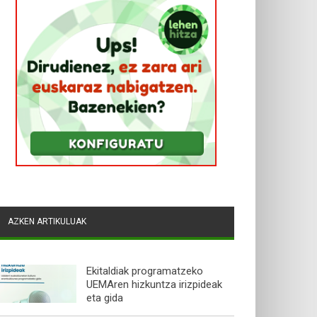
AZKEN ARTIKULUAK
Ekitaldiak programatzeko
UEMAren hizkuntza irizpideak
eta gida