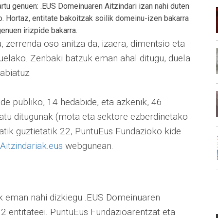
artu genuen: .EUS Domeinuaren Aitzindari izan nahi duten
. Hortaz, entitate bakoitzak soilik domeinu-izen bakarra
enuen irizpide bakarra.
 zerrenda oso anitza da, izaera, dimentsio eta
ituelako. Zenbaki batzuk eman ahal ditugu, duela
abiatuz.
nde publiko, 14 hedabide, eta azkenik, 46
katu ditugunak (mota eta sektore ezberdinetako
etatik guztietatik 22, PuntuEus Fundazioko kide
Aitzindariak.eus
webgunean.
ak eman nahi dizkiegu .EUS Domeinuaren
92 entitateei. PuntuEus Fundazioarentzat eta