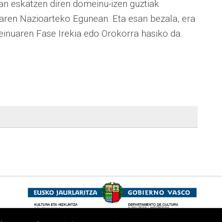
an eskatzen diren domeinu-izen guztiak
aren Nazioarteko Egunean. Eta esan bezala, era
inuaren Fase Irekia edo Orokorra hasiko da.