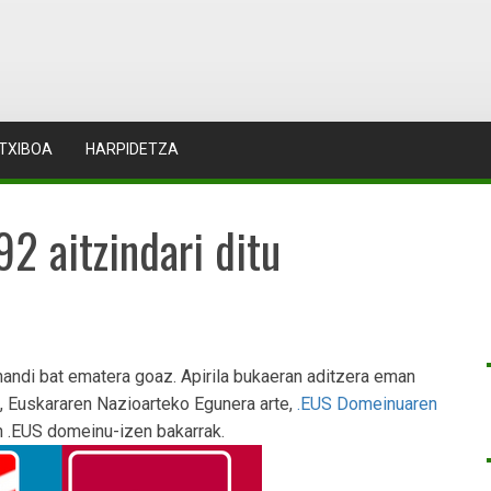
TXIBOA
HARPIDETZA
2 aitzindari ditu
handi bat ematera goaz. Apirila bukaeran aditzera eman
e, Euskararen Nazioarteko Egunera arte,
.EUS Domeinuaren
n .EUS domeinu-izen bakarrak.