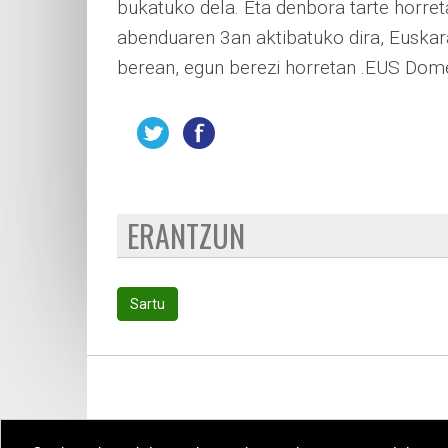
bukatuko dela. Eta denbora tarte horret
abenduaren 3an aktibatuko dira, Euskar
berean, egun berezi horretan .EUS Dome
ERANTZUN
Sartu