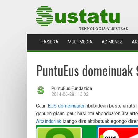
TEKNOLOGIA ALBISTEAK
(CURRENT)
HASIERA
MULTIMEDIA
ADIMENEZ
AR
PuntuEus domeinuak 9
PuntuEus Fundazioa
2014-06-28 : 13:02
Gaur
.EUS domeinuaren
ibilbidean beste urrats 
genuen gisan, gaur hasi eta abenduaren 3ra art
Aitzindariak
izango dira aktibatuak egongo dire