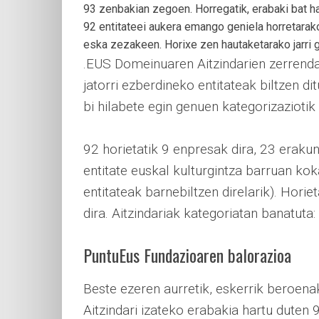
93 zenbakian zegoen. Horregatik, erabaki bat h
92 entitateei aukera emango geniela horretarako
eska zezakeen. Horixe zen hautaketarako jarri g
.EUS Domeinuaren Aitzindarien zerrenda,
jatorri ezberdineko entitateak biltzen d
bi hilabete egin genuen kategorizaziotik 
92 horietatik 9 enpresak dira, 23 eraku
entitate euskal kulturgintza barruan ko
entitateak barnebiltzen direlarik). Hori
dira. Aitzindariak kategoriatan banatuta:
PuntuEus Fundazioaren balorazioa
Beste ezeren aurretik, eskerrik beroen
Aitzindari izateko erabakia hartu duten 