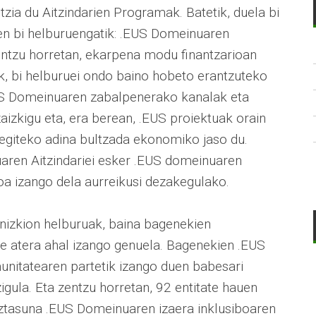
zia du Aitzindarien Programak. Batetik, duela bi
en bi helburuengatik: .EUS Domeinuaren
ntzu horretan, ekarpena modu finantzarioan
k, bi helburuei ondo baino hobeto erantzuteko
EUS Domeinuaren zabalpenerako kanalak eta
izkigu eta, era berean, .EUS proiektuak orain
 egiteko adina bultzada ekonomiko jaso du.
uaren Aitzindariei esker .EUS domeinuaren
oa izango dela aurreikusi dezakegulako.
genizkion helburuak, baina bagenekien
ere atera ahal izango genuela. Bagenekien .EUS
nitatearen partetik izango duen babesari
igula. Eta zentzu horretan, 92 entitate hauen
ztasuna .EUS Domeinuaren izaera inklusiboaren