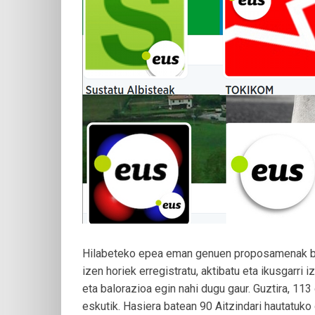
Hilabeteko epea eman genuen proposamenak bi
izen horiek erregistratu, aktibatu eta ikusgarri
eta balorazioa egin nahi dugu gaur. Guztira, 11
eskutik. Hasiera batean 90 Aitzindari hautatuko